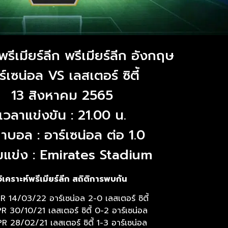
พรีเมียร์ลีก พรีเมียร์ลีก อังกฤษ
ร์เซน่อล VS เลสเตอร์ ซิตี้
13 สิงหาคม 2565
เวลาแข่งขัน : 21.00 น.
าบอล : อาร์เซน่อล ต่อ 1.0
แข่ง : Emirates Stadium
วิเคราะห์พรีเมียร์ลีก สถิติการพบกัน
 14/03/22 อาร์เซน่อล 2-0 เลสเตอร์ ซิตี้
 30/10/21 เลสเตอร์ ซิตี้ 0-2 อาร์เซน่อล
 28/02/21 เลสเตอร์ ซิตี้ 1-3 อาร์เซน่อล