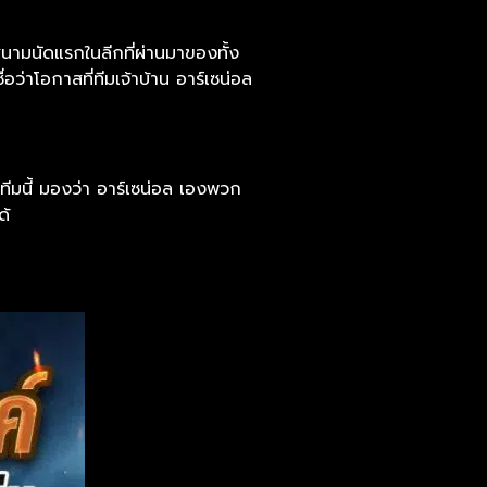
นามนัดแรกในลีกที่ผ่านมาของทั้ง
่อว่าโอกาสที่ทีมเจ้าบ้าน อาร์เซน่อล
ีมนี้ มองว่า อาร์เซน่อล เองพวก
ด้