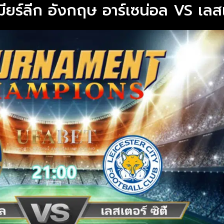
เมียร์ลีก อังกฤษ อาร์เซน่อล VS เลสเต