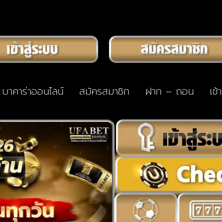
บาคาร่าออนไลน์
สมัครสมาชิก
ฝาก – ถอน
เข้