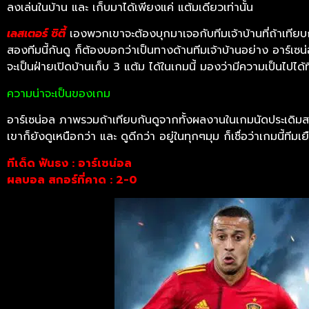
ลงเล่นในบ้าน และ เก็บมาได้เพียงแค่ แต้มเดียวเท่านั้น
เลสเตอร์ ซิตี้
เองพวกเขาจะต้องบุกมาเจอกับทีมเจ้าบ้านที่ถ้าเทีย
สองทีมนี้กันดู ก็ต้องบอกว่าเป็นทางด้านทีมเจ้าบ้านอย่าง อาร์เซน่อ
จะเป็นฝ่ายเปิดบ้านเก็บ 3 แต้ม ได้ในเกมนี้ มองว่ามีความเป็นไปได้ท
ความน่าจะเป็นของเกม
อาร์เซน่อล ภาพรวมถ้าเทียบกันดูจากทั้งผลงานในเกมนัดประเดิม
เขาก็ยังดูเหนือกว่า และ ดูดีกว่า อยู่ในทุกๆมุม ก็เชื่อว่าเกมนี้ทีม
ทีเด็ด ฟันธง : อาร์เซน่อล
ผลบอล สกอร์ที่คาด : 2-0