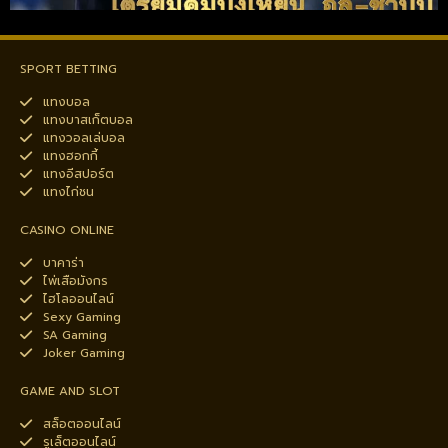
SPORT BETTING
แทงบอล
แทงบาสเก็ตบอล
แทงวอลเล่บอล
แทงฮอกกี้
แทงอีสปอร์ต
แทงไก่ชน
CASINO ONLINE
บาคาร่า
ไพ่เสือมังกร
ไฮโลออนไลน์
Sexy Gaming
SA Gaming
Joker Gaming
GAME AND SLOT
สล็อตออนไลน์
รูเล็ตออนไลน์