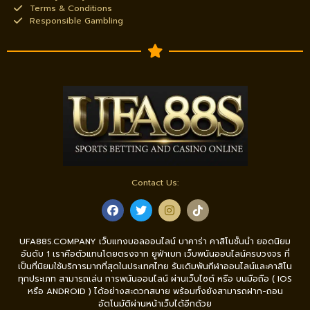
Terms & Conditions
Responsible Gambling
Contact Us:
UFA88S.COMPANY เว็บแทงบอลออนไลน์ บาคาร่า คาสิโนชั้นนำ ยอดนิยม
อันดับ 1 เราคือตัวแทนโดยตรงจาก ยูฟ่าเบท เว็บพนันออนไลน์ครบวงจร ที่
เป็นที่นิยมใช้บริการมากที่สุดในประเทศไทย รับเดิมพันกีฬาออนไลน์และคาสิโน
ทุกประเภท สามารถเล่น การพนันออนไลน์ ผ่านเว็บไซต์ หรือ บนมือถือ ( IOS
หรือ ANDROID ) ได้อย่างสะดวกสบาย พร้อมทั้งยังสามารถฝาก-ถอน
อัตโนมัติผ่านหน้าเว็บได้อีกด้วย