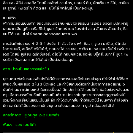
ลิค และ ฟิลิป คอสติช โดยมี อเล็กซ์ ซานโดร, มอยเซ่ คีน, มัตเตีย เด ชีโย่, ดานิเอ
เล่ รูกานี่, เฟเดริโก้ กัตติ และ นิโคโล่ ฟาโญลี่ เป็นกองหนุน
เบนฟิก้า
ฟากทีมเยือนเบนฟิก้า ของเทรนเนอร์คนใหม่ชาวเยอรมัน โรเจอร์ ชมิดท์ มีปัญหาผู้
เล่นบาดเจ็บ ลูคัส เวริสซิโม่, ชูเอา วิคตอร์ และ โมราโต้ ส่วน อันเดร อัลเมด้า, กิล
แบร์โต้ และ มิไฮโล่ ริสติช ต้องทดสอบความฟิต
การจัดทัพในระบบ 4-2-3-1 ยังยึด 11 ตัวจริง ราฟา ซิลวา, ชูเอา มาริโอ, นิโคลัส
โอตาเมนดี้, อเล็กซ์ กรีมัลโด้, กอนซาโล่ รามอส, ดาวิด เนเรส และ เอ็นโซ่ เฟร์นาน
เดซ โดยมี ยูเลียน ดรั๊กซ์เลอร์, ดีโอโก้ กอนคัลเวส, จอห์น บรู๊คส์, เปทาร์ มูซ่า, เฟ
รดริค เอิร์สเนส และ ชิกินโญ่ เป็นตัวสนับสนุน
ความน่าจะเป็นของการแข่งขัน
ยูเวนตุส ฟอร์มระยะหลังยังไม่ดีนักจากการเสมออีกในเกมล่าสุด ทำให้ทำได้ดีที่สุด
เพียงเก็บผลเสมอ 2 ใน 3 นัดหลัง และกำชัยเกมเดียวเท่านั้นจากการลงสนาม 6
นัดที่ผ่านมา แต่เกมเหย้าในแชมเปี้ยนส์ ลีก มักทำได้ดี เบนฟิก้า ฟอร์มช่วงหลังสวย
หรู เมื่อสามารถโกยชัยเป็นกอบเป็นกำ 11 นัดแรกในทุกรายการของฤดูกาลใหม่นี้
รวมทั้งเกมเยือนในแชมเปี้ยนส์ ลีก ทำได้ดีมากขึ้น ทำให้แมตช์นี้ เบนฟิก้า กำลังเข้า
ฝัก และไม่ได้เป็นรองมากนักจะบุกมาเก็บผลเสมอจาก ยูเว่ กลับออกไปได้
สกอร์ที่คาด : ยูเวนตุส 2-2 เบนฟิก้า
ฟันธง : รอง เบนฟิก้า