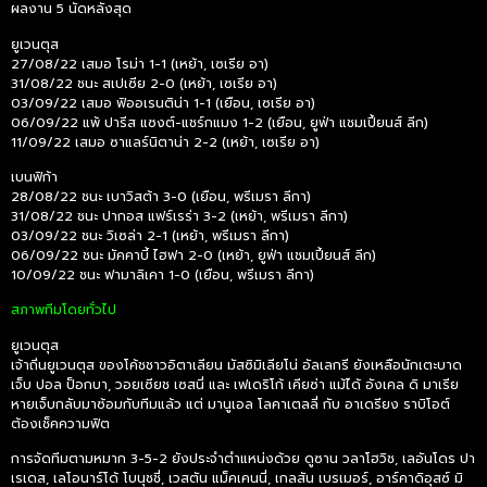
ผลงาน 5 นัดหลังสุด
ยูเวนตุส
27/08/22 เสมอ โรม่า 1-1 (เหย้า, เซเรีย อา)
31/08/22 ชนะ สเปเซีย 2-0 (เหย้า, เซเรีย อา)
03/09/22 เสมอ ฟิออเรนติน่า 1-1 (เยือน, เซเรีย อา)
06/09/22 แพ้ ปารีส แซงต์-แชร์กแมง 1-2 (เยือน, ยูฟ่า แชมเปี้ยนส์ ลีก)
11/09/22 เสมอ ซาแลร์นิตาน่า 2-2 (เหย้า, เซเรีย อา)
เบนฟิก้า
28/08/22 ชนะ เบาวิสต้า 3-0 (เยือน, พรีเมรา ลีกา)
31/08/22 ชนะ ปากอส แฟร์เรร่า 3-2 (เหย้า, พรีเมรา ลีกา)
03/09/22 ชนะ วิเซล่า 2-1 (เหย้า, พรีเมรา ลีกา)
06/09/22 ชนะ มัคคาบี้ ไฮฟา 2-0 (เหย้า, ยูฟ่า แชมเปี้ยนส์ ลีก)
10/09/22 ชนะ ฟามาลิเคา 1-0 (เยือน, พรีเมรา ลีกา)
สภาพทีมโดยทั่วไป
ยูเวนตุส
เจ้าถิ่นยูเวนตุส ของโค้ชชาวอิตาเลียน มัสซิมิเลียโน่ อัลเลกรี ยังเหลือนักเตะบาด
เจ็บ ปอล ป็อกบา, วอยเซียช เซสนี่ และ เฟเดริโก้ เคียซ่า แม้ได้ อังเคล ดิ มาเรีย
หายเจ็บกลับมาซ้อมกับทีมแล้ว แต่ มานูเอล โลคาเตลลี่ กับ อาเดรียง ราบิโอต์
ต้องเช็คความฟิต
การจัดทีมตามหมาก 3-5-2 ยังประจำตำแหน่งด้วย ดูซาน วลาโฮวิช, เลอันโดร ปา
เรเดส, เลโอนาร์โด้ โบนุชชี่, เวสตัน แม็คเคนนี่, เกลสัน เบรเมอร์, อาร์คาดิอุสซ์ มิ