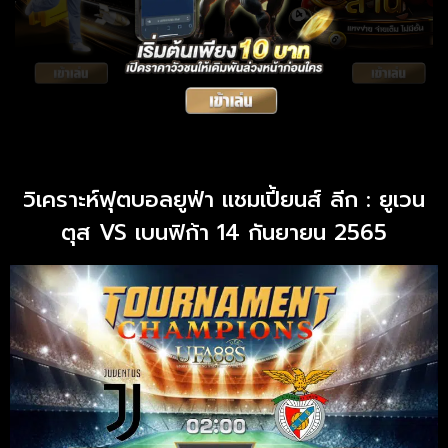
วิเคราะห์ฟุตบอลยูฟ่า แชมเปี้ยนส์ ลีก : ยูเวน
ตุส VS เบนฟิก้า 14 กันยายน 2565