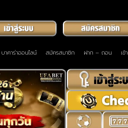
บาคาร่าออนไลน์
สมัครสมาชิก
ฝาก – ถอน
เข้