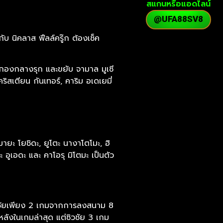
สแกนหรือแอดไลน์
@UFA88SV8
บ นิคลาส​ ฟึลล์ครู๊ก ต้องเช็ค
าทกองกลางรุก และขยับ จามาล มูเซี
ริสเตียน กันเทอร์, คาริม อเดเยมี่
ายะ โยชิดะ, ยูโตะ นางาโตโมะ, ฮิ
ะ อูเอดะ และ คาโอรุ มิโตมะ เป็นตัว
กำชัยเพียง 2 เกมจากการลงสนาม 8
ลังในเกมล่าสุด แต่ซิวชัย 3 เกม