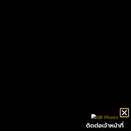
ติดต่อเจ้าหน้าที่