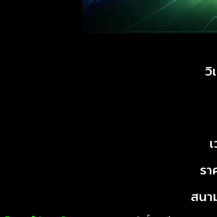
ว
เ
รา
สนาม