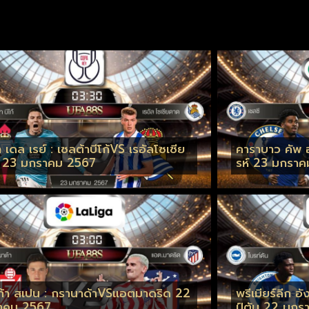
 เดล เรย์ : เซลต้าบีโก้VS เรอัลโซเซีย
คาราบาว คัพ อ
 23 มกราคม 2567
รห์ 23 มกรา
ก้า สเปน : กรานาด้าVSแอตมาดริด 22
พรีเมียร์ลีก 
าคม 2567
ป์ตัน 22 มกร