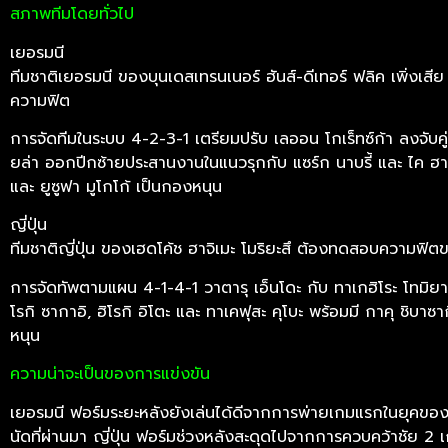
สภาพทีมโดยทั่วไป
เยอรมนี
ทีมชาติเยอรมนี ของบุนเดสเทรนเนอร์ ฮันส์-ดีเทอร์ ฟลิค เพิ่งเสีย
ความฟิต
การจัดทีมในระบบ 4-2-3-1 เตรียมปรับ เลออน โกเร็ทซ์ก้า ลงจับคู
ยล่า ออกปีกซ้ายประสานงานในแนวรุกกับ แซร์ก นาบรี้ และ ไค ฮาแวร์ท
และ ยูซูฟา มูโกโก้ เป็นกองหนุน
ญี่ปุ่น
ทีมชาติญี่ปุ่น ของเฮดโค้ช ฮาจิเมะ โมริยะสึ ต้องทดสอบความฟิตข
การจัดทัพตามแผน 4-1-4-1 วาตารุ เอ็นโดะ กับ ทาเกฮิโระ โทมิยาซ
โรกิ ซากาอิ, ฮิโรกิ อิโตะ และ ทาเคฟุสะ คุโบะ พร้อมมี กาคุ ชิบาซา
หนุน
ความน่าจะเป็นของการแข่งขัน
เยอรมนี ฟอร์มระยะหลังยังเล่นได้ดีจากการพ่ายเกมแรกในยุคของ
นัดที่ผ่านมา ญี่ปุ่น ฟอร์มช่วงหลังสะดุดไปจากการควบคว้าชัย 