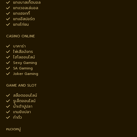
แทงบาสเก็ตบอล
แทงวอลเล่บอล
แทงฮอกกี้
แทงอีสปอร์ต
แทงไก่ชน
CASINO ONLINE
บาคาร่า
ไพ่เสือมังกร
ไฮโลออนไลน์
Sexy Gaming
SA Gaming
Joker Gaming
GAME AND SLOT
สล็อตออนไลน์
รูเล็ตออนไลน์
น้ำเต้าปูปลา
เกมยิงปลา
กำถั่ว
หมวดหมู่