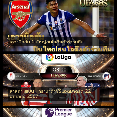
เอวานิลสัน ปืนใหญ่สนใจดึงตัวร่าวมทีม
ลาลีก้า สเปน : กรานาด้าVSแอตมาดริด 22
มกราคม 2567