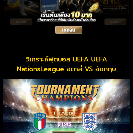
วิเคราะห์ฟุตบอล UEFA UEFA
NationsLeague อิตาลี่ VS อังกฤษ