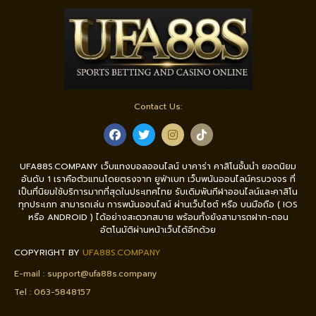
Contact Us:
UFA88S.COMPANY เว็บแทงบอลออนไลน์ บาคาร่า คาสิโนชั้นนำ ยอดนิยม
อันดับ 1 เราคือตัวแทนโดยตรงจาก ยูฟ่าเบท เว็บพนันออนไลน์ครบวงจร ที่
เป็นที่นิยมใช้บริการมากที่สุดในประเทศไทย รับเดิมพันกีฬาออนไลน์และคาสิโน
ทุกประเภท สามารถเล่น การพนันออนไลน์ ผ่านเว็บไซต์ หรือ บนมือถือ ( IOS
หรือ ANDROID ) ได้อย่างสะดวกสบาย พร้อมทั้งยังสามารถฝาก-ถอน
อัตโนมัติผ่านหน้าเว็บได้อีกด้วย
COPYRIGHT BY
UFA88S.COMPANY
E-mail :
support@ufa88s.company
Tel : 0
63-5848157