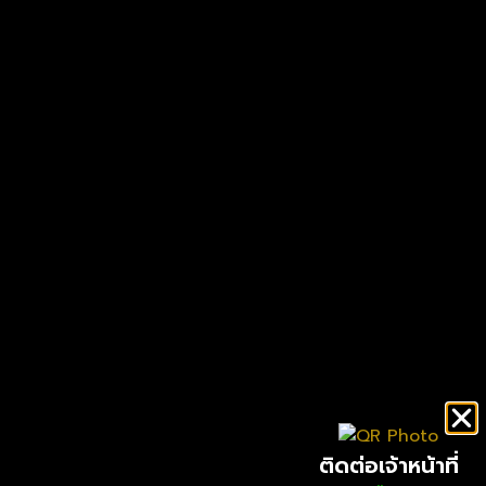
ติดต่อเจ้าหน้าที่