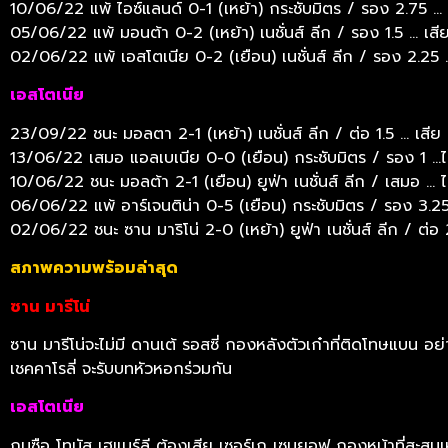
10/06/22 แพ้ ไอซ์แลนด์ 0-1 (เหย้า) กระชับมิตร / รอง 2.75 … 
05/06/22 แพ้ มอนต้า 0-2 (เหย้า) เนชั่นส์ ลีก / รอง 1.5 … เสี
02/06/22 แพ้ เอสโตเนีย 0-2 (เยือน) เนชั่นส์ ลีก / รอง 2.25 … 
เอสโตเนีย
23/09/22 ชนะ มอลตา 2-1 (เหย้า) เนชั่นส์ ลีก / ต่อ 1.5 … เสีย
13/06/22 เสมอ แอลเบเนีย 0-0 (เยือน) กระชับมิตร / รอง 1 …ไ
10/06/22 ชนะ มอลต้า 2-1 (เยือน) ยูฟ่า เนชั่นส์ ลีก / เสมอ … ไ
06/06/22 แพ้ อาร์เจนติน่า 0-5 (เยือน) กระชับมิตร / รอง 3.25
02/06/22 ชนะ ซาน มาริโน่ 2-0 (เหย้า) ยูฟ่า เนชั่นส์ ลีก / ต่อ 2
สภาพความพร้อมล่าสุด
ซาน มารีโน่
ซาน มารีโน่จะไม่มี ดานเต้ รอสซี่ กองหลังตัวเก๋าที่ติดโทษแบน อย
เชคคาโรลี่ จะรับบทหัวหอกร่วมกัน
เอสโตเนีย
กุนซือ โทมัส เฮแบร์ลี ต้องเสีย เซอร์เก เซนยอฟ กองหน้าที่สะสม