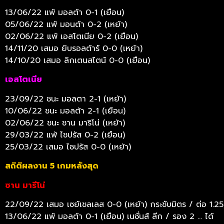
13/06/22 แพ้ มอลต้า 0-1 (เยือน)
05/06/22 แพ้ มอนต้า 0-2 (เหย้า)
02/06/22 แพ้ เอสโตเนีย 0-2 (เยือน)
14/11/20 เสมอ ยิบรอลต้าร์ 0-0 (เหย้า)
14/10/20 เสมอ ลิกเตนสไตน์ 0-0 (เยือน)
เอสโตเนีย
23/09/22 ชนะ มอลตา 2-1 (เหย้า)
10/06/22 ชนะ มอลต้า 2-1 (เยือน)
02/06/22 ชนะ ซาน มาริโน่ (เหย้า)
29/03/22 แพ้ ไซปรัส 0-2 (เยือน)
25/03/22 เสมอ ไซปรัส 0-0 (เหย้า)
สถิติผลงาน 5 เกมหลังสุด
ซาน มารีโน่
22/09/22 เสมอ เซย์เชลเลส 0-0 (เหย้า) กระชับมิตร / ต่อ 1.25
13/06/22 แพ้ มอลต้า 0-1 (เยือน) เนชั่นส์ ลีก / รอง 2 … ได้