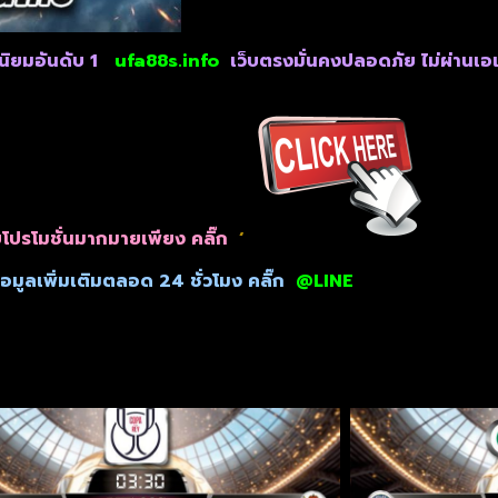
นิยมอันดับ 1
ufa88s.info
เว็บตรงมั่นคงปลอดภัย ไม่
ผ่านเอ
โปรโมชั่นมากมายเพียง คลิ๊ก
‘
มูลเพิ่มเติมตลอด 24 ชั่วโมง คลิ๊ก
@LINE