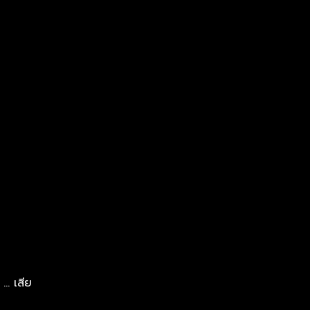
 … เสีย