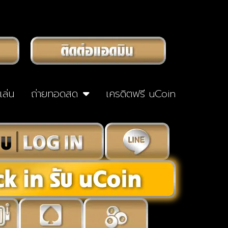
าเล่น
ถ่ายทอดสด
เครดิตฟรี uCoin