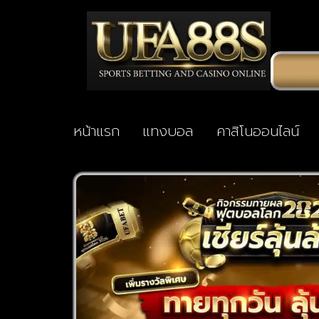
หน้าแรก
แทงบอล
คาสิโนออนไลน์