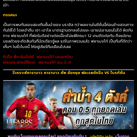
เป้า
ทรรศนะ
เป็นการพบกันของสองทีมชั้นนำของ บราซิล ทว่าผลงานในซีซั่นนี้ค่อนข้างสวนทาง
กันใช้ได้ โดยเจ้าถิ่น เซา เปาโล มาตรฐานตกลงไปเยอะ เอาแน่เอานอนไม่ได้ ผิดกับ
ทาง ฟลาเมงโก้ ที่ฟอร์มดีอย่างต่อเนื่องไม่แพ้ใครมา 12 เกมติดต่อกัน ถึงแม้เกม
บอลถ้วยจะตัดสินกันที่นัดเดียวรู้ผล แต่ในภาพรวมแล้ว ฟลาเมงโก้ เป็นทีมที่ดีกว่า
เห็นๆ ในชั่วโมงนี้ ให้อยู่เชียร์ทีมเยือนไปเลย
ทีเด็ด พี่อาร์มจัดให้ : ฟลาเมงโก้ เฮนอกบ้าน
ผลบอล สกอร์ที่คาด : ฟลาเมงโก้ ชนะ 2-0
วิเคราะห์คาราบาว คาราบาว คัพ อังกฤษ ฟอเรสต์กรีน VS ไบรท์ตัน
พบกับเว็บแทงบอลออนไลน์ ยอดนิยมอันดับ 1
ufa88s.info
เว็บตรง