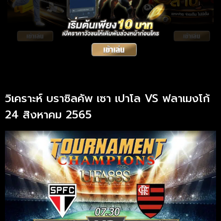
วิเคราะห์ บราซิลคัพ เซา เปาโล VS ฟลาเมงโก้
24 สิงหาคม 2565