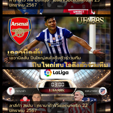
คาราบาว คัพ อังกฤษ : เชลซีVSมิดเดิ่ลสโบรห์ 23
มกราคม 2567
เอวานิลสัน ปืนใหญ่สนใจดึงตัวร่าวมทีม
ลาลีก้า สเปน : กรานาด้าVSแอตมาดริด 22
มกราคม 2567