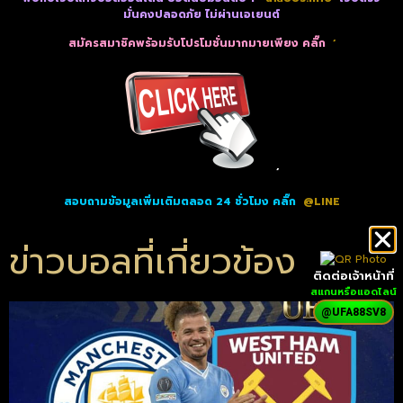
มั่นคงปลอดภัย ไม่
ผ่านเอเยนต์
สมัครสมาชิคพร้อมรับโปรโมชั่นมากมายเพียง คลิ๊ก
‘
‘
สอบถามข้อมูลเพิ่มเติมตลอด 24 ชั่วโมง คลิ๊ก
@LINE
ข่าวบอลที่เกี่ยวข้อง
ติดต่อเจ้าหน้าที่
สแกนหรือแอดไลน์
@UFA88SV8