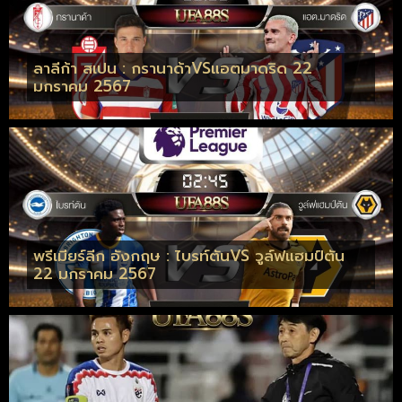
ลาลีก้า สเปน : กรานาด้าVSแอตมาดริด 22
มกราคม 2567
พรีเมียร์ลีก อังกฤษ : ไบรท์ตันVS วูล์ฟแฮมป์ตัน
22 มกราคม 2567