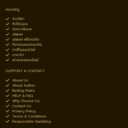
หมวดหมู่
ข่าวกีฬา
ทีเด็ดบอล
วิเคราะห์บอล
ufabet
ufabet ฟรีเครดิต
กิจกรรมแจกเครดิต
คาสิโนออนไลน์
บาคาร่า
แทงบอลออนไลน์
SUPPORT & CONTACT
About Us
About Author
Betting Rules
HELP & FAQ
Why Choose Us
Contact Us
Privacy Policy
Terms & Conditions
Responsible Gambling