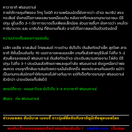
คาวาซากิ ฟรอนตาเล่
ภายใต้การคุมทัพของ โทรุ โอนิกิ ความพร้อมนัดนี้ยังคาดว่า เจ้าเจ ชนาธิป สรง
กระสินธ์ ยังคงมีโอกาสลงสนามเหมือนเดิม หลังจากที่เกมแรกบุกมาเอาชนะ บีจี
ปทุม ยูไนเต็ด 3-1 มีอาการบาดเจ็บเพียงเล็กน้อย ส่วนรายอื่นๆ ยังคาดว่า เคนโตะ
ทาชิบานาดะ และ มาซินโญ่ ที่ยิงเกมที่แล้ว อาจได้โอกาสลงเป็นตัวจริงนัดนี้
ความน่าจะเป็นของการแข่งขัน
เจลีก เอเชีย ชาลเล้นจ์ ไทยแลนด์ ทางด้าน ซัปโปโร ต้นสังกัดเจ้าเช็ค สุภโชค สาร
ชาติ ซีซั่นนี้จบอันดับ 10 บนตารางคะแนนเจลีก เกมที่แล้วพ่ายบุรีรัมย์ ไปถึง 5-2
ส่วนฝั่งรองแชมป์ ฟรอนตาเล่ ต้นสังกัดเจ้าเจ ประเดิมสนามสวยงาม ไล่อัด บีจี
ปทุม ไปถึง 3-1 ประเมินแล้วศักยภาพและขุมกำลัง ฟรอนตาเล่ ยังดูเหนือกว่าพอ
สมควร เกมรุกก็กลับมาเล่นด้วยความมั่นใจอีกครั้ง สอดประสานกันลงตัว แม้ว่า
เป็นเกมกระชับมิตรทำให้เกมคงไม่ห่างกันมาก แต่ทีเด็ดทีขาดเกมรุก ฟรอนตาเล่
ชัวร์กว่า น่าจะเบียดเก็บชัยได้
สกอร์ที่คาด : คอนซาโดล ซัปโปโร 3-4 คาวาซากิ ฟรอนตาเล่
ฟันธง : ต่อ ฟรอนตาเล่
ข่าวบอลสด ฮันนิบาล เมจบรี้ ดาวรุ่งผีชื่อติดทีมชาติตูนิเซียลุยบอลโลก
พบกับเว็บแทงบอลออนไลน์ ยอดนิยมอันดับ 1
ufa88s.info
เว็บตรง