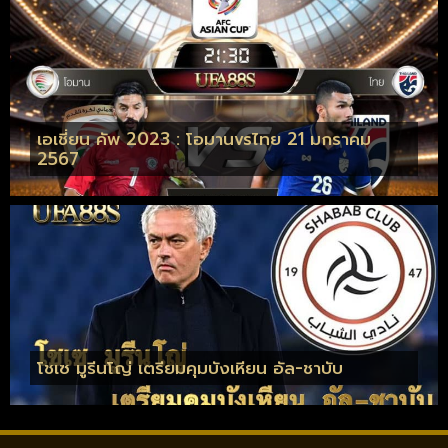
เอเชี่ยน คัพ 2023 : โอมานvsไทย 21 มกราคม
2567
โชเซ มูรีนโญ่ เตรียมคุมบังเหียน อัล-ชาบับ