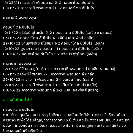
16/05/21 คาวาซากิ ฟรอนตาเล่ 2-0 คอนซาโดล ซัปโปโร
03/11/20 คาวาซากิ ฟรอนตาเล่ 0-2 คอนซาโดล ซัปโปโร
ผลงาน 5 นัดหลังสุด
คอนซาโดล ซัปโปโร
12/11/22 บุรีรัมย์ ยูไนเต็ด 5-2 คอนซาโดล ซัปโปโร (เอเชีย ชาลเลนจ์)
05/11/22 คอนซาโดล ซัปโปโร 4-3 ชิมิสุ เอส-พัลส์ (เจลีก)
29/10/22 ซานเฟรซเซ ฮิโรชิม่า 1-2 คอนซาโดล ซัปโปโร (เจลีก)
12/10/22 อูราวะ เรด ไดมอนส์ 1-1 คอนซาโดล ซัปโปโร (เจลีก)
08/10/22 คอนซาโดล ซัปโปโร 1-2 อวิสปา ฟูกูโอกะ (เจลีก)
คาวาซากิ ฟรอนตาเล่
12/11/22 บีจี ปทุม ยูไนเต็ด 1-3 คาวาซากิ ฟรอนตาเล่ (เอเชีย ชาลเลนจ์)
05/11/22 เอฟซี โตเกียว 2-3 คาวาซากิ ฟรอนตาเล่ (เจลีก)
29/10/22 คาวาซากิ ฟรอนตาเล่ 2-1 วิสเซล โกเบ (เจลีก)
12/10/22 คาวาซากิ ฟรอนตาเล่ 3-1 เกียวโต แซงก้า (เจลีก)
08/10/22 คาวาซากิ ฟรอนตาเล่ 3-2 ชิมิสุ เอส-พัลส์ (เจลีก)
สภาพทีมโดยทั่วไป
คอนซาโดล ซัปโปโร
ภายใต้การคุมทัพของ มาซารุ โอกิตะ ความพร้อมนัดนี้ยังคาดว่า เจ้าเช็ค สุภโชค
สารชาติ ที่เพิ่งได้รับสัญญาถาวรจากทีม 5 ปีเต็ม ลงเป็นตัวจริงเหมือนเดิม ส่วนรา
ยอื่นๆ ก้คงจะเป็น ทากามิเนะ , เรียวตะ อาโอกิ , มิลาน ทูซิช และ ไดโกะ นิชิ ได้รับ
โอกาสลงเป้นตัวจริงบ้าง