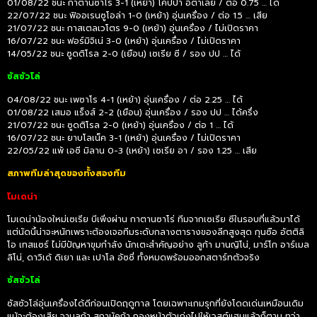
01/08/22 ชนะ กาตานซาโร่ 3-1 (เหย้า) โคปปา อิตาเลีย / ต่อ 0.75 … ได้
22/07/22 ชนะ ฟิออเรนซูโอล่า 1-0 (เหย้า) อุ่นเครื่อง / ต่อ 1.5 … เสีย
21/07/22 ชนะ กาสเตลเวโตร 9-0 (เหย้า) อุ่นเครื่อง / ไม่เปิดราคา
16/07/22 ชนะ ฟอร์มิจิเน่ 3-0 (เหย้า) อุ่นเครื่อง / ไม่เปิดราคา
14/05/22 ชนะ ซูดติโรล 2-0 (เยือน) เซเรีย ซี / รอง ปป … ได้
ซัสซัวโล่
04/08/22 ชนะ เพซาโร 4-1 (เหย้า) อุ่นเครื่อง / ต่อ 2.25 … ได้
01/08/22 เสมอ แร็งส์ 2-2 (เยือน) อุ่นเครื่อง / รอง ปป … ได้ครึ่ง
21/07/22 ชนะ ซูดติโรล 2-0 (เหย้า) อุ่นเครื่อง / ต่อ 1 … ได้
16/07/22 ชนะ ยาบโลเน็ค 3-1 (เหย้า) อุ่นเครื่อง / ไม่เปิดราคา
22/05/22 แพ้ เอซี มิลาน 0-3 (เหย้า) เซเรีย อา / รอง 1.25 … เสีย
สภาพทีมล่าสุดของทั้งสองทีม
โมเดน่า
โมเดน่าน้องใหม่เซเรีย บีเพิ่งผ่าน กาตานซาโร่ ทีมจากเซเรีย ซีในรอบที่แล้วมาได้
แต่นัดนี้น่าจะหนักเพราะต้องเจอทีมระดับกลางตารางของลีกสูงสุด กุนซือ อัตติลิ
โอ เทสแซร์ ไม่มีปัญหาขุมกำลัง นักเตะสำคัญอย่าง ลูก้า มานญิโน่, มาร์โก อาร์เมล
ลิโน่, ดาวิเด้ ดิเยา และ เปาโล อัซซี่ ทั้งหมดพร้อมออกสตาร์ทตัวจริง
ซัสซัวโล่
ซัสซัวโล่อุ่นเครื่องได้ดีก่อนเปิดฤดูกาล โดยเฉพาะเกมรุกที่ยังโดดเด่นเหมือนเดิม
แม้จะต้องเสีย จานลูก้า สกามัคก้า กองหน้าตัวเก่งไปให้เวสต์แฮมแล้วก็ตาม ทว่า