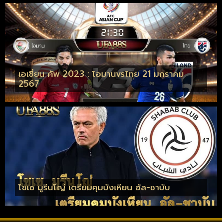
เอเชี่ยน คัพ 2023 : โอมานvsไทย 21 มกราคม
2567
โชเซ มูรีนโญ่ เตรียมคุมบังเหียน อัล-ชาบับ