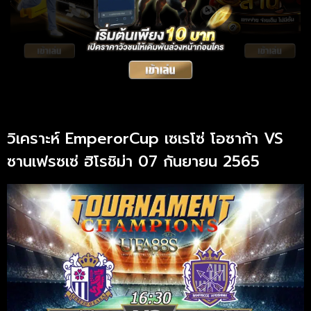
วิเคราะห์ EmperorCup เซเรโซ่ โอซาก้า VS
ซานเฟรซเซ่ ฮิโรชิม่า 07 กันยายน 2565