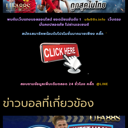
พบกับเว็บแทงบอลออนไลน์ ยอดนิยมอันดับ 1
ufa88s.info
เว็บตรง
มั่นคงปลอดภัย ไม่
ผ่านเอเยนต์
สมัครสมาชิคพร้อมรับโปรโมชั่นมากมายเพียง คลิ๊ก
‘
‘
สอบถามข้อมูลเพิ่มเติมตลอด 24 ชั่วโมง คลิ๊ก
@LINE
ข่าวบอลที่เกี่ยวข้อง