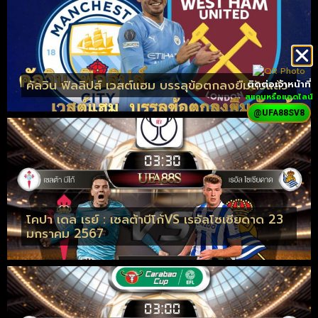
คัลวิน ฟิลลิปส์ เวสต์แฮม บรรลุข้อตกลงยืมตัวแล้ว
ติดต่อเจ้าหน้าที่
สแกนหรือแอดไลน์
@UFA88SV8
โคปา เดล เรย์ : เซลต้าบีโก้VS เรอัลโซเซียดาด 23
มกราคม 2567