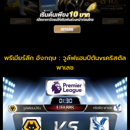
พรีเมียร์ลีก อังกฤษ : วูล์ฟแฮมป์ตันvsคริสตัล
พาเลซ