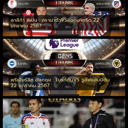
ลาลีก้า สเปน : กรานาด้าVSแอตมาดริด 22
มกราคม 2567
พรีเมียร์ลีก อังกฤษ : ไบรท์ตันVS วูล์ฟแฮมป์ตัน
22 มกราคม 2567