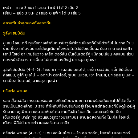
เหย้า – แข่ง 3 ชนะ 1 เสมอ 1 แพ้ 1 ได้ 2 เสีย 2
เยือน – แข่ง 3 ชนะ 2 เสมอ 0 แพ้ 1 ได้ 8 เสีย 5
สภาพทีมล่าสุดของทั้งสองทีม
วูล์ฟแฮมป์ตัน
ฆูเลน โลเปเตกี กุนซือทางเจ้าถิ่นหมาป่าวูล์ฟส์งานนี้เองก็ยังมีตัวเจ็บไม่มากอะไร 3
ราย ซึ่งจากที่ลงสนามก็ยังดูเดิมๆทั้งหมดไม่ได้ปรับเปลี่ยนอะไรมาก นายด่านเฝ้า
เสามี โชเซ่ ซา เกมรับวาง เคร็ก ดอว์สัน ยืนเซ็นเตอร์คู่ แม็กซิมิเลี่ยน คิลแมน ส่วน
กองหน้าจัดวาง ดาเนี่ยล โปเดนซ์ ลงยิงคู่ มาเธอุส คุนญ่า
วูล์ฟแฮมป์ตัน (4-4-2) : โชเซ่ ซา – เนลสัน เซเมโด้, เคร็ก ดอว์สัน, แม็กซิมิเลี่ยน
คิลแมน, ฮูโก้ บูเอโน่ – อดาม่า ตราโอร่, รูเบน เนเวส, เชา โกเมส, มาเธอุส นูเนส –
ดาเนี่ยล โปเดนซ์, มาเธอุส คุนญ่า
คริสตัล พาเลซ
รอย ฮ็อดจ์สัน เทรนเนอร์ของทางทีมเยือนพาเลซ ความพร้อมยังขาดไปก็ตัวเจ็บ 4
รายเป็นแข้งหลักซะ 3 ราย ทำให้ทีมก็ยังปรับกันอยู่เรื่อยๆ แต่ที่ลงเองก็ยังดูไหวมีผู้
รักษาประตูเฝ้าเสา แซม จอห์นสโตน เกมรับจัด โยอาคิม แอนเดอร์เซ่น ยืน
เซ็นเตอร์คู่ มาร์ก กูฮี ส่วนแนวรุกวางมาสามประสานลงยิงกันทั้ง ไมเคิ่ล โอลิเซ่,
ฌ็อง-ฟิลิปป์ มาเตต้า และจอร์แดน อายิว
คริสตัล พาเลซ (4-3-3) : แซม จอห์นสโตน – โจเอล วอร์ด, โยอาคิม แอนเดอร์