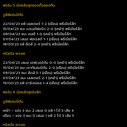
ฟอร์ม 5 นัดหลังสุดของทั้งสองทีม
วูล์ฟแฮมป์ตัน
22/04/23 แพ้ เลสเตอร์ 1-2 (เยือน) พรีเมียร์ลีก
15/04/23 ชนะ เบรนท์ฟอร์ด 2-0 (เหย้า) พรีเมียร์ลีก
08/04/23 ชนะ เชลซี 1-0 (เหย้า) พรีเมียร์ลีก
01/04/23 เสมอ ฟอเรสต์ 1-1 (เยือน) พรีเมียร์ลีก
18/03/23 แพ้ ลีดส์ 2-4 (เหย้า) พรีเมียร์ลีก
คริสตัล พาเลซ
22/04/23 เสมอ เอฟเวอร์ตัน 0-0 (เหย้า) พรีเมียร์ลีก
15/04/23 ชนะ เซาท์แฮมป์ตัน 2-0 (เยือน) พรีเมียร์ลีก
09/04/23 ชนะ ลีดส์ 5-1 (เยือน) พรีเมียร์ลีก
01/04/23 ชนะ เลสเตอร์ 2-1 (เหย้า) พรีเมียร์ลีก
19/03/23 แพ้ อาร์เซน่อล 1-4 (เยือน) พรีเมียร์ลีก
ฟอร์ม 6 นัดหลังสุดในลีก
วูล์ฟแฮมป์ตัน
เหย้า – แข่ง 3 ชนะ 2 เสมอ 0 แพ้ 1 ได้ 5 เสีย 4
เยือน – แข่ง 3 ชนะ 0 เสมอ 1 แพ้ 2 ได้ 3 เสีย 5
คริสตัล พาเลซ