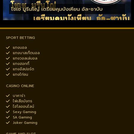
โชเซ มูรีนโญ่ เตรียมคุมบังเหียน อัล-ชาบับ
SPORT BETTING
แทงบอล
แทงบาสเก็ตบอล
แทงวอลเล่บอล
แทงฮอกกี้
แทงอีสปอร์ต
แทงไก่ชน
CASINO ONLINE
บาคาร่า
ไพ่เสือมังกร
ไฮโลออนไลน์
Sexy Gaming
SA Gaming
Joker Gaming