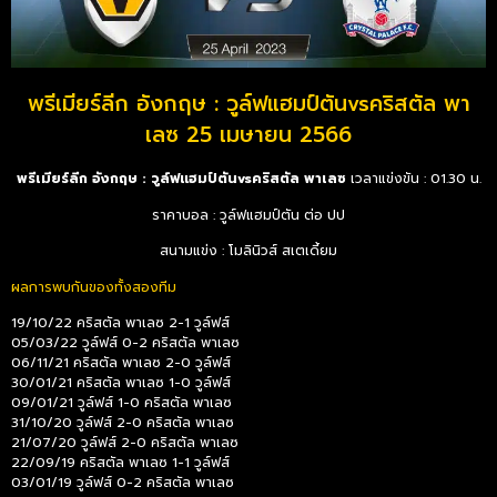
พรีเมียร์ลีก อังกฤษ : วูล์ฟแฮมป์ตันvsคริสตัล พา
เลซ 25 เมษายน 2566
พรีเมียร์ลีก อังกฤษ : วูล์ฟแฮมป์ตันvsคริสตัล พาเลซ
เวลาแข่งขัน : 01.30 น.
ราคาบอล : วูล์ฟแฮมป์ตัน ต่อ ปป
สนามแข่ง : โมลินิวส์ สเตเดี้ยม
ผลการพบกันของทั้งสองทีม
19/10/22 คริสตัล พาเลซ 2-1 วูล์ฟส์
05/03/22 วูล์ฟส์ 0-2 คริสตัล พาเลซ
06/11/21 คริสตัล พาเลซ 2-0 วูล์ฟส์
30/01/21 คริสตัล พาเลซ 1-0 วูล์ฟส์
09/01/21 วูล์ฟส์ 1-0 คริสตัล พาเลซ
31/10/20 วูล์ฟส์ 2-0 คริสตัล พาเลซ
21/07/20 วูล์ฟส์ 2-0 คริสตัล พาเลซ
22/09/19 คริสตัล พาเลซ 1-1 วูล์ฟส์
03/01/19 วูล์ฟส์ 0-2 คริสตัล พาเลซ