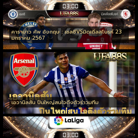
คาราบาว คัพ อังกฤษ : เชลซีVSมิดเดิ่ลสโบรห์ 23
มกราคม 2567
เอวานิลสัน ปืนใหญ่สนใจดึงตัวร่าวมทีม