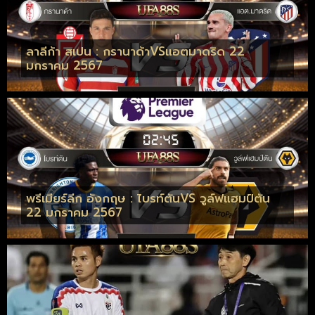
ลาลีก้า สเปน : กรานาด้าVSแอตมาดริด 22
มกราคม 2567
พรีเมียร์ลีก อังกฤษ : ไบรท์ตันVS วูล์ฟแฮมป์ตัน
22 มกราคม 2567