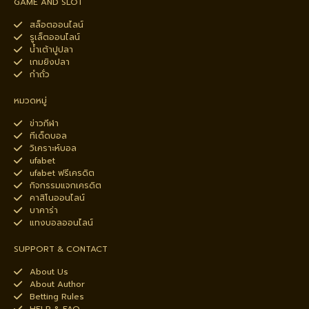
GAME AND SLOT
สล็อตออนไลน์
รูเล็ตออนไลน์
น้ำเต้าปูปลา
เกมยิงปลา
กำถั่ว
หมวดหมู่
ข่าวกีฬา
ทีเด็ดบอล
วิเคราะห์บอล
ufabet
ufabet ฟรีเครดิต
กิจกรรมแจกเครดิต
คาสิโนออนไลน์
บาคาร่า
แทงบอลออนไลน์
SUPPORT & CONTACT
About Us
About Author
Betting Rules