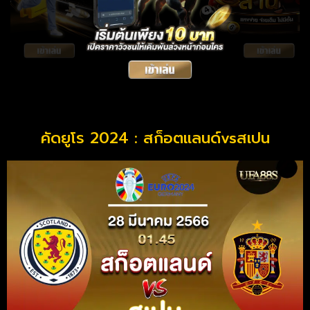
คัดยูโร 2024 : สก็อตแลนด์vsสเปน