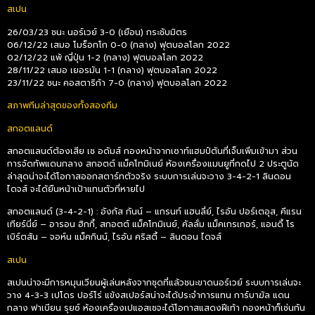
สเปน
26/03/23 ชนะ นอร์เวย์ 3-0 (เยือน) กระชับมิตร
06/12/22 เสมอ โมร็อกโก 0-0 (กลาง) ฟุตบอลโลก 2022
02/12/22 แพ้ ญี่ปุ่น 1-2 (กลาง) ฟุตบอลโลก 2022
28/11/22 เสมอ เยอรมัน 1-1 (กลาง) ฟุตบอลโลก 2022
23/11/22 ชนะ คอสตาริก้า 7-0 (กลาง) ฟุตบอลโลก 2022
สภาพทีมล่าสุดของทั้งสองทีม
สกอตแลนด์
สกอตแลนด์ต้องเสีย เช อดัมส์ กองหน้าจากเซาท์แฮมป์ตันที่เจ็บเพิ่มเข้ามา ส่วน
การจัดทัพแดนกลาง สกอตต์ แม็คโทมิเนย์ ห้องเครื่องแมนยูที่กดไป 2 ประตูนัด
ล่าสุดน่าจะได้โอกาสออกสตาร์ทตัวจริง ระบบการเล่นจะวาง 3-4-2-1 ลินดอน
ไดจส์ จะได้ยืนหน้าเป้าแทนตัวที่หายไป
สกอตแลนด์ (3-4-2-1) : อังกัส กันน์ – แกรนท์ แฮนลี่ย์, ไรอัน ปอร์เตอุส, คีแรน
เทียร์นี่ย์ – อารอน ฮิกกี้, สกอตต์ แม็คโทมิเนย์, คัลลั่ม แม็คเกรเกอร์, แอนดี้ โร
เบิร์ตสัน – จอห์น แม็คกินน์, ไรอัน คริสตี้ – ลินดอน ไดจส์
สเปน
สเปนน่าจะมีการหมุนเวียนผู้เล่นหลังจากชุดที่แล้วชนะขาดนอร์เวย์ ระบบการเล่นจะ
วาง 4-3-3 เปโดร ปอร์โร่ แข้งสเปอร์สน่าจะได้ประจำการแทน การ์บาฆัล แดน
กลาง ฟาเบียน รุยซ์ ห้องเครื่องเปแอสเชจะได้โอกาสแสดงฝีเท้า กองหน้าก็เช่นกัน