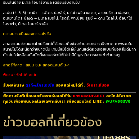
ริมเส้นซ้าย มิเกล โอยาร์ซาบัล เตรียมรับงานไป
สเปน (4-3-3) : เกป้า – เปโดร ปอร์โร่, นาโช่ เฟร์นานเดซ, อายเมริค ลาปอร์ต,
อเลฆานโดร บัลเด้ – มิเกล เมริโน่, โรดรี้, ฟาเบียน รุยซ์ – ดานิ โอลโม่, อัลบาโร่
โมราต้า, มิเกล โอยาร์ซาบัล
ความน่าจะเป็นของการแข่งขัน
สกอตแลนด์ชนะขาดไซปรัสแต่ก็ต้องรอถึงช่วงท้ายเกมกว่าจะยิงขาด ภาพรวมใน
สนามไม่ได้เหนือกว่าขนาดนั้น เกมนี้แม้ได้เล่นในถิ่นแต่ต้องเจอสเปนที่บอลสั้นดีมาก
ถ้าเล่นได้เหมือนกับนัดที่เจอนอร์เวย์ก็ไม่น่ามีปัญหาในการเจาะเข้าทำประตู
สกอร์ที่คาด : สเปน ชนะ สกอตแลนด์ 3-1
ฟันธง : วัดไปที่ สเปน
รับผลฟันธง
ตุรกีvsโครเอเชีย
บอลสดใหม่ได้ที่ :
วิเคราะห์บอล
ติดตามรับทีเด็ดบอลวิเคราะห์บอลได้กับ
แทงบอลUFABET
สดใหม่อัพเดต
ทุกวันเพื่อแฟนบอลโดยเฉพาะกับเรา เพียงแอดไลน์ LINE :
@UFA88SV8
ข่าวบอลที่เกี่ยวข้อง