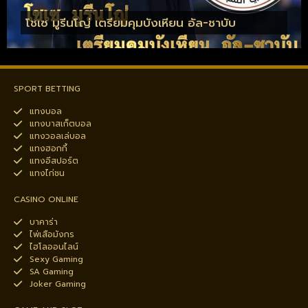
โชเซ มูรีนโญ่ เตรียมคุมบังเหียน อัล-ชาบับ
SPORT BETTING
แทงบอล
แทงบาสเก็ตบอล
แทงวอลเล่บอล
แทงฮอกกี้
แทงอีสปอร์ต
แทงไก่ชน
CASINO ONLINE
บาคาร่า
ไพ่เสือมังกร
ไฮโลออนไลน์
Sexy Gaming
SA Gaming
Joker Gaming