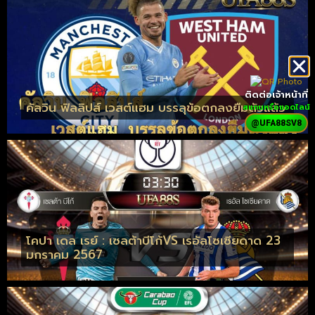
ติดต่อเจ้าหน้าที่
คัลวิน ฟิลลิปส์ เวสต์แฮม บรรลุข้อตกลงยืมตัวแล้ว
สแกนหรือแอดไลน์
@UFA88SV8
โคปา เดล เรย์ : เซลต้าบีโก้VS เรอัลโซเซียดาด 23
มกราคม 2567