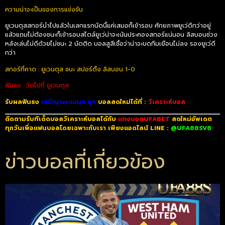
ความน่าจะเป็นของการแข่งขัน
ยูเวนตุสสกอร์นำไปแล้วในเลกแรกนัดนี้แค่เสมอก็เข้ารอบ ศักยภาพยูเว่ดีกว่าอยู่
แล้วแถมไม่ต้องชนะก็เข้ารอบสไตล์ยูเว่น่าจะเน้นประคองสกอร์แน่นอน ลิสบอนช่วง
หลังเล่นไม่ดีด้วยไม่ชนะ 2 นัดติด บอลสูสีเชื่อว่าน่าจะบดทีมเยือนไม่ลง รองยูเว่ดี
กว่า
สกอร์ที่คาด : ยูเวนตุส ชนะ สปอร์ติ้ง ลิสบอน 1-0
ฟันธง : วัดไปที่ ยูเวนตุส
รับผลฟันธง
เซบีญาvsแมนฯ ยูฯ
บอลสดใหม่ได้ที่ :
วิเคราะห์บอล
ติดตามรับทีเด็ดบอลวิเคราะห์บอลได้กับ
แทงบอลUFABET
สดใหม่อัพเดต
ทุกวันเพื่อแฟนบอลโดยเฉพาะกับเรา เพียงแอดไลน์ LINE :
@UFA88SV8
ข่าวบอลที่เกี่ยวข้อง