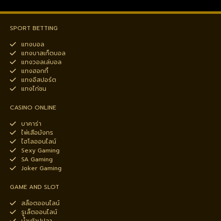
SPORT BETTING
แทงบอล
แทงบาสเก็ตบอล
แทงวอลเล่บอล
แทงฮอกกี้
แทงอีสปอร์ต
แทงไก่ชน
CASINO ONLINE
บาคาร่า
ไพ่เสือมังกร
ไฮโลออนไลน์
Sexy Gaming
SA Gaming
Joker Gaming
GAME AND SLOT
สล็อตออนไลน์
รูเล็ตออนไลน์