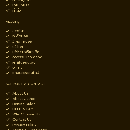
น้ำเต้าปูปลา
เกมยิงปลา
กำถั่ว
หมวดหมู่
ข่าวกีฬา
ทีเด็ดบอล
วิเคราะห์บอล
ufabet
ufabet ฟรีเครดิต
กิจกรรมแจกเครดิต
คาสิโนออนไลน์
บาคาร่า
แทงบอลออนไลน์
SUPPORT & CONTACT
About Us
About Author
Betting Rules
HELP & FAQ
Why Choose Us
Contact Us
Privacy Policy