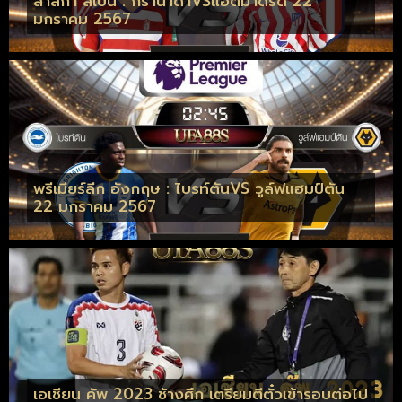
ลาลีก้า สเปน : กรานาด้าVSแอตมาดริด 22
มกราคม 2567
พรีเมียร์ลีก อังกฤษ : ไบรท์ตันVS วูล์ฟแฮมป์ตัน
22 มกราคม 2567
เอเชียน คัพ 2023 ช้างศึก เตรียมตีตั๋วเข้ารอบต่อไป