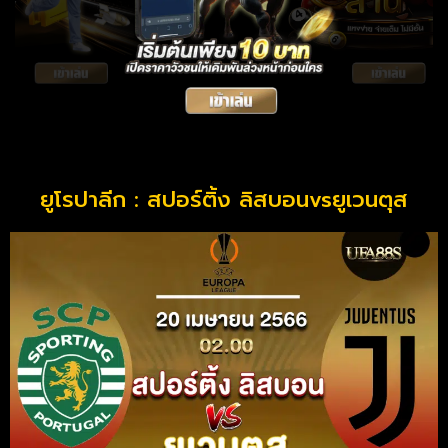
ยูโรปาลีก : สปอร์ติ้ง ลิสบอนvsยูเวนตุส