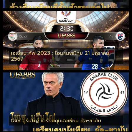
เอเชี่ยน คัพ 2023 : โอมานvsไทย 21 มกราคม
2567
โชเซ มูรีนโญ่ เตรียมคุมบังเหียน อัล-ชาบับ