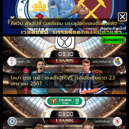
คัลวิน ฟิลลิปส์ เวสต์แฮม บรรลุข้อตกลงยืมตัวแล้ว
ติดต่อเจ้าหน้าที่
สแกนหรือแอดไลน์
@UFA88SV8
โคปา เดล เรย์ : เซลต้าบีโก้VS เรอัลโซเซียดาด 23
มกราคม 2567