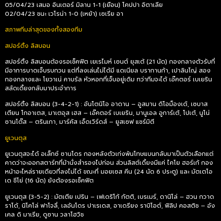
05/04/23 เสมอ อินเตอร์ มิลาน 1-1 (เยือน) โคปปา อิตาเลีย
02/04/23 ชนะ เวโรน่า 1-0 (เหย้า) เซเรีย อา
สภาพทีมล่าสุดของทั้งสองทีม
สปอร์ติ้ง ลิสบอน
สปอร์ติ้ง ลิสบอนต้องรอเช็คฟิต เยเรไมห์ เซนต์ ยุสเต้ (21 นัด) กองกลางตัวรับที่
มีอาการบาดเจ็บรบกวน แต่ที่ลงเล่นไม่ได้มี แดเนียล บรากานก้า, เปาลินโญ่ สอง
กองกลางและ โยวาเน่ คาบรัล หัวหอกที่เจ็บอยู่เดิม ทว่าทีมจะได้ เอ๊คตอร์ เบเยริน
สลัดเดี้ยงกลับมาประจำการ
สปอร์ติ้ง ลิสบอน (3-4-2-1) : อันโตนิโอ อาดาน – อูสมาน ดิโอม็องเด้, เซบาส
เตียน โกอาเตส, มาเตอุส เฮส – เอ๊คตอร์ เบเยริน, มานูเอล อูการ์เต้, โปเต้, นูโน่
ซานโต๊ส – ตรินเกา, มาร์คัส เอ็ดเวิร์ดส์ – ยูสเซฟ แชร์มิตี
ยูเวนตุส
ยูเวนตุสจะได้ อเล็กซ์ ซานโดร กองหลังตัวเก่งพ้นโทษแบนกลับมาเป็นตัวเลือกแต่
คาดว่าจะออกสตาร์ทที่ม้านั่งสำรองไปก่อน ส่วนลิสต์เดี้ยงมีแค่ ไคโย ฮอร์เก้ กอง
หน้าอะไหล่รายเดียวที่ลงไม่ได้ ขณะที่ มอยเซส คีน (24 นัด 6 ประตู) และ มัตเตโอ
เด ชีโย่ (16 นัด) ยังต้องรอเช็คฟิต
ยูเวนตุส (3-5-2) : มัตเตีย เปริน – เฟเดริโก้ กัตติ, เบรเมร์, ดานิโล่ – ฮวน กวาด
ราโด้, นิโคโล่ ฟาโจลี่, เลอันโดร ปาเรเดส, อาเดรียง ราบิโอต์, ฟิลิป คอสติช – อัง
เคล ดิ มาเรีย, ดูซาน วลาโฮวิช