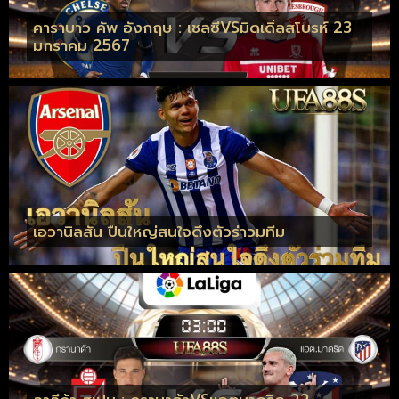
คาราบาว คัพ อังกฤษ : เชลซีVSมิดเดิ่ลสโบรห์ 23
มกราคม 2567
เอวานิลสัน ปืนใหญ่สนใจดึงตัวร่าวมทีม