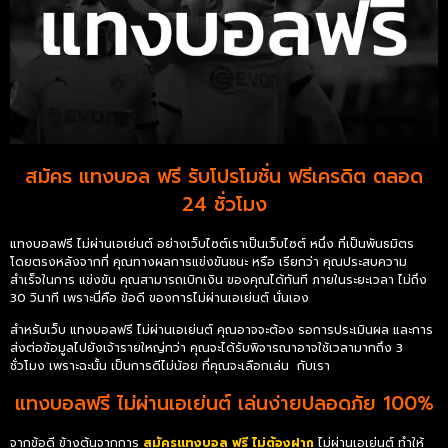
สมัคร แทงบอล ฟรี
รับโปรโมชั่น ฟรีเครดิต ตลอด
24 ชั่วโมง
แทงบอลฟรี ไม่ผ่านเอเย่นต์ อย่างเว็บไซต์เราเป็นเว็บไซต์ หนึ่ง ที่เป็นพันธมิตร
โดยตรงหลังจากที่ คุณทางผลการแข่งขันชนะ หรือ เรียกว่า คุณประสบความ
สำเร็จในการ แข่งขัน คุณสามารถเบิกเงิน ของคุณได้ทันที ภายในระยะเวลา ไม่ถึง
30 วินาที เพราะนี่คือ ข้อดี ของการไม่ผ่านเอเย่นต์ นั่นเอง
สำหรับเว็บ แทงบอลฟรี ไม่ผ่านเอเย่นต์ คุณอาจจะต้อง รอการประเมินผล และการ
ส่งต่อข้อมูลไปยังเจ้ารายใหญ่กว่า คุณจะได้รับพิจารณาอาจใช้เวลามากถึง 3
ชั่วโมง เพราะฉะนั้น เป็นการดีไม่น้อย ที่คุณจะเลือกเล่น กับเรา
แทงบอลฟรี ไม่ผ่านเอเย่นต์ เล่นง่ายปลอดภัย 100%
จากข้อดี ข้างต้นจากการ
สมัครแทงบอล ฟรี ไม่ต้องฝาก
ไม่ผ่านเอเย่นต์ ทำให้