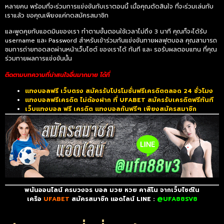
หลายคน พร้อมที่จะร่วมการแข่งขันกับเราตอนนี้ เมื่อคุณตัดสินใจ ที่จะร่วมเล่นกับ
เราแล้ว ขอคุณเพียงแค่กดสมัครสมาชิก
และพูดคุยกับแอดมินของเรา ทำตามขั้นตอนใช้เวลาไม่ถึง 3 นาที คุณก็จะได้รับ
username และ Password สำหรับเข้าร่วมกันแข่งขันทายผลฟุตบอล คุณสามารถ
ชมการถ่ายทอดสดผ่านหน้าเว็บไซต์ ของเราได้ ทันที และ รอรับผลตอบแทน ที่คุณ
ร่วมทายผลการแข่งขันนั้น
ติดตามบทความที่น่าสนใจอื่นมากมาย ได้ที่
แทงบอลฟรี เว็บตรง สมัครรับโปรโมชั่นฟรีเครดิตตลอด 24 ชั่วโมง
แทงบอลฟรีเครดิต ไม่ต้องฝาก ที่ UFABET สมัครรับเครดิตฟรีทันที
เว็บแทงบอล ฟรี เครดิต แทงบอลกันฟรีๆ เพียงสมัครสมาชิก
พนันออนไลน์ ครบวงจร บอล มวย หวย คาสิโน จากเว็บไซต์ใน
เครือ
UFABET
สมัครสมาชิก แอดไลน์ LINE :
@UFA88SV8