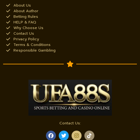
About Us
About Author
Betting Rules
HELP & FAQ
Why Choose Us
Contact Us
Privacy Policy
Terms & Conditions
Responsible Gambling
Contact Us: