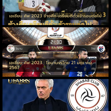
เอเชียน คัพ 2023 ช้างศึก เตรียมตีตั๋วเข้ารอบต่อไป
เอเชี่ยน คัพ 2023 : โอมานvsไทย 21 มกราคม
2567