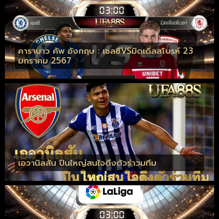
คาราบาว คัพ อังกฤษ : เชลซีVSมิดเดิ่ลสโบรห์ 23
มกราคม 2567
เอวานิลสัน ปืนใหญ่สนใจดึงตัวร่าวมทีม