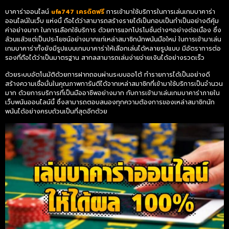
บาคาร่าออนไลน์
ufa747 เครดิตฟรี
การเข้ามาใช้บริการในการเล่นเกมบาคาร่า
ออนไลน์ในเว็บ แห่งนี้ ถือได้ว่าสามารถสร้างรายได้เป็นกอบเป็นกำเป็นอย่างดีคุ้ม
ค่าอย่างมาก ในการเลือกใช้บริการ ด้วยการแจกโปรโมชั่นต่างๆอย่างต่อเนื่อง ซึ่ง
ล้วนแล้วแต่เป็นประโยชน์อย่างมากแก่เหล่าสมาชิกนักพนันมือใหม่ ในการเข้ามาเล่น
เกมบาคาร่าทั้งยังมีรูปแบบเกมบาคาร่าให้เลือกเล่นได้หลายรูปแบบ มีอัตราการต่อ
รองที่ถือได้ว่าเป็นมาตรฐาน สากลสามารถเล่นง่ายจ่ายเงินได้อย่างรวดเร็ว
ด้วยระบบอัตโนมัติด้วยการฝากถอนผ่านระบบออโต้ ทำรายการได้เป็นอย่างดี
สร้างความเชื่อมั่นในคุณภาพการันตีได้จากเหล่าสมาชิกที่เข้ามาใช้บริการเป็นจำนวน
มาก ด้วยการบริการที่เป็นมืออาชีพอย่างมาก กับการเข้ามาเล่นเกมบาคาร่าภายใน
เว็บพนันออนไลน์นี้ ซึ่งสามารถตอบสนองทุกความต้องการของเหล่าสมาชิกนัก
พนันได้อย่างครบถ้วนเป็นที่สุดอีกด้วย