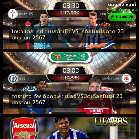
ติดต่อเจ้าหน้าที่
สแกนหรือแอดไลน์
@UFA88SV8
โคปา เดล เรย์ : เซลต้าบีโก้VS เรอัลโซเซียดาด 23
มกราคม 2567
คาราบาว คัพ อังกฤษ : เชลซีVSมิดเดิ่ลสโบรห์ 23
มกราคม 2567