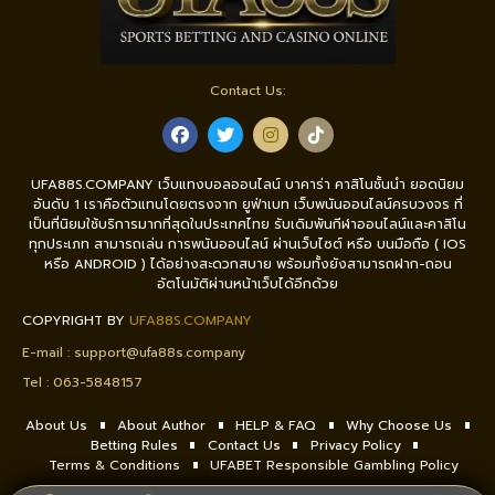
Contact Us:
UFA88S.COMPANY เว็บแทงบอลออนไลน์ บาคาร่า คาสิโนชั้นนำ ยอดนิยม
อันดับ 1 เราคือตัวแทนโดยตรงจาก ยูฟ่าเบท เว็บพนันออนไลน์ครบวงจร ที่
เป็นที่นิยมใช้บริการมากที่สุดในประเทศไทย รับเดิมพันกีฬาออนไลน์และคาสิโน
ทุกประเภท สามารถเล่น การพนันออนไลน์ ผ่านเว็บไซต์ หรือ บนมือถือ ( IOS
หรือ ANDROID ) ได้อย่างสะดวกสบาย พร้อมทั้งยังสามารถฝาก-ถอน
อัตโนมัติผ่านหน้าเว็บได้อีกด้วย
COPYRIGHT BY
UFA88S.COMPANY
E-mail :
support@ufa88s.company
Tel : 0
63-5848157
About Us
About Author
HELP & FAQ
Why Choose Us
Betting Rules
Contact Us
Privacy Policy
Terms & Conditions
UFABET Responsible Gambling Policy