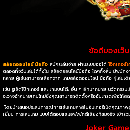
ข้อดีของเว็บ
สล็อตออนไลน์ มือถือ
สมัครเล่นง่าย ผ่านระบบออโต้
โจ๊กเกอร์
ตลอดทั้งวันเล่นได้ทั้งใน สล็อตออนไลน์มือถือ ใดๆทั้งสิ้น มีพนักง
หลาย ผู้เล่นสามารถเลือกจาก เกมสล็อตออนไลน์ มือถือ ผู้เล่นเดี่
เช่น รูเล็ตโป๊กเกอร์ และ เกมบนโต๊ะ อื่น ๆ อีกมากมาย นวัตกรรมเ
จะวางจำหน่ายเกมใหม่ซึ่งคุณสามารถติดตั้งหรืออัปเกรดเพื่อให้สดใ
โดยนำเสนอประสบการณ์การเล่นเกมคาสิโนอินเทอร์เน็ตคุณภาพสูงโด
เยี่ยม การเล่นเกม
แบบโต้ตอบและเอฟเฟกต์เสียงที่สมจริง เข้าร่วมใ
Joker Game 