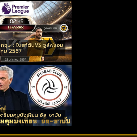
อังกฤษ : ไบรท์ตันVS วูล์ฟแฮม
าคม 2567
เตรียมคุมบังเหียน อัล-ชาบับ