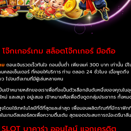
 โจ๊กเกอร์เกม สล็อตโจ๊กเกอร์ มือถือ
เกม
ถอนเงินรวดเร็วทันใจ ถอนขั้นต่ำ เพียงแค่ 300 บาท เท่านั้น มีโ
านคลอเซ็นเตอร์ ที่คอยให้บริการ
ท่าน ตลอด 24 ชั่วโมง เมื่อพูดถึ
ยว ไปจนถึงเกมที่มีผู้เล่นหลายคน
ป็นเป้าหมายหลักของเราเพื่อที่จะเป็นตัวเลือกอันดับหนึ่งของคุณใน
หม่ และสนุก อยู่เสมอ เป้าหมายคือเพื่อดึงดูดกลุ่มประชากร ทั้งหมด
ยใช้เทคโนโลยีที่ดีที่สุดและล่าสุด เพื่อมอบผลิตภัณฑ์ที่มีกราฟิ
นเกมดีลเลอร์สดเพื่อความตื่นเต้น สุดยอดประสบการณ์อะดรีนาลีนที่ดีท
SLOT บาคาร่า ออนไลน์ แจกเครดิต