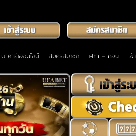
บาคาร่าออนไลน์
สมัครสมาชิก
ฝาก – ถอน
เข้