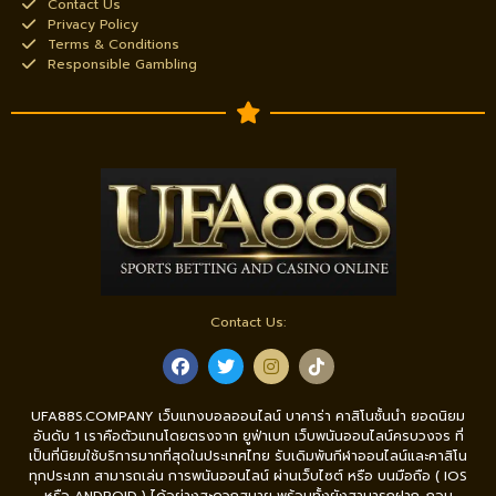
Contact Us
Privacy Policy
Terms & Conditions
Responsible Gambling
Contact Us:
UFA88S.COMPANY เว็บแทงบอลออนไลน์ บาคาร่า คาสิโนชั้นนำ ยอดนิยม
อันดับ 1 เราคือตัวแทนโดยตรงจาก ยูฟ่าเบท เว็บพนันออนไลน์ครบวงจร ที่
เป็นที่นิยมใช้บริการมากที่สุดในประเทศไทย รับเดิมพันกีฬาออนไลน์และคาสิโน
ทุกประเภท สามารถเล่น การพนันออนไลน์ ผ่านเว็บไซต์ หรือ บนมือถือ ( IOS