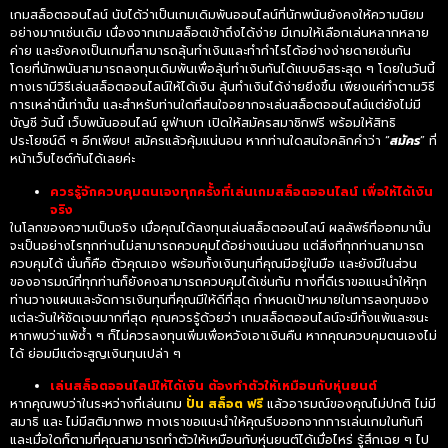
เกมสล็อตออนไลน์ นับได้ว่าเป็นเกมเดิมพันออนไลน์ที่นักพนันยังคงให้ความนิยม
อย่างมากเช่นเดิม เนื่องจากเกมสล็อตเข้าถึงได้ง่าย มีเกมให้เลือกเล่นหลากหลาย
ค่าย และยังคงเป็นเกมที่สามารถลุ้นทำเงินและทำกำไรได้อย่างง่ายดายเช่นกัน
โดยที่นักพนันสามารถลงทุนเดิมพันเพื่อลุ้นทำเงินกันได้แบบอิสระสุด ๆ โดยในวันนี้
ทางเรามีวิธีเล่นสล็อตออนไลน์ให้ได้เงิน ลุ้นทำเงินได้ง่ายยิ่งขึ้น เพียงแค่ทำตามวิธี
การเหล่านี้เท่านั้น และสำหรับท่านใดที่สนใจอยากจะเล่นสล็อตออนไลน์แต่ยังไม่มี
บัญชี วันนี้ เว็บพนันออนไลน์ ยูฟ่าเบท เปิดให้สมัครสมาชิกฟรี พร้อมให้สิทธิ
ประโยชน์ดี ๆ อีกเพียบ! สมัครแล้วคุ้มแน่นอน หากท่านใดสนใจคลิกคำว่า “
สมัคร
” ที่
หน้าเว็บไซต์กันได้เลยค่ะ
ควรรู้จักควบคุมตนเองทุกครั้งที่เล่นเกมสล็อตออนไลน์ เพื่อให้ได้เงิน
จริง
ในโลกของความเป็นจริง เมื่อคุณได้ลงทุนเล่นสล็อตออนไลน์ ผลลัพธ์ที่ออกมานั้น
จะเป็นอย่างไรทุกท่านไม่สามารถควบคุมได้อย่างแน่นอน แต่สิ่งที่ทุกท่านสามารถ
ควบคุมได้ นั่นก็คือ ตัวคุณเอง พร้อมทั้งเงินทุนที่คุณมีอยู่ในมือ และยังมีในส่วน
ของอารมณ์ที่ทุกท่านก็ยังคงสามารถควบคุมได้เช่นกัน ทางที่ดีเราขอแนะนำให้ทุก
ท่านวางแผนและจัดการเงินทุนที่คุณมีให้ดีที่สุด กำหนดเป้าหมายในการลงทุนของ
แต่ละวันให้ชัดเจนมากที่สุด คุณควรรู้ด้วยว่า เกมสล็อตออนไลน์จะมีทั้งแพ้และชนะ
หากพบว่าแพ้ซ้ำ ๆ ก็ไม่ควรลงทุนเพิ่มเพื่อหวังเอาเงินคืน หากคุณควบคุมตนเองไม่
ได้ ย่อมมีแต่จะสูญเงินทุนเปล่า ๆ
เล่นสล็อตออนไลน์ให้ได้เงิน ต้องทำตัวให้เหมือนกับหุ่นยนต์
หากคุณพบว่าในระหว่างที่เล่นเกม
ปั่น สล็อต ฟรี
แล้วอารมณ์ของคุณไม่ปกติ ไม่มี
สมาธิ และ ไม่มีสติมากพอ ทางเราขอแนะนำให้คุณรีบออกจากการเล่นเกมในทันที
และเมื่อใดก็ตามที่คุณสามารถทำตัวให้เหมือนกับหุ่นยนต์ได้เมื่อไหร่ รู้สึกเฉย ๆ ไป