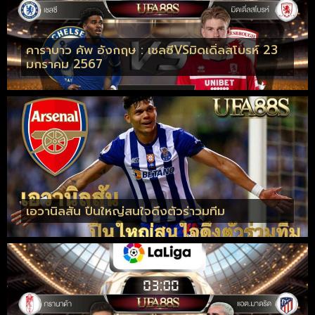
คาราบาว คัพ อังกฤษ : เชลซีVSมิดเดิ่ลสโบรห์ 23
มกราคม 2567
เอวานิลสัน ปืนใหญ่สนใจดึงตัวร่าวมทีม