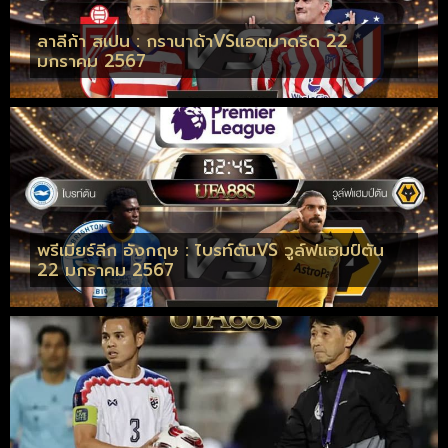
ลาลีก้า สเปน : กรานาด้าVSแอตมาดริด 22
มกราคม 2567
พรีเมียร์ลีก อังกฤษ : ไบรท์ตันVS วูล์ฟแฮมป์ตัน
22 มกราคม 2567