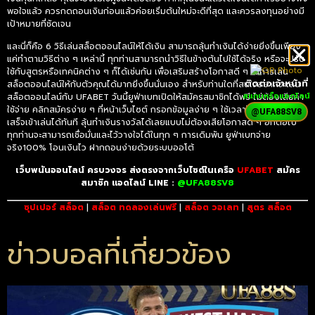
พอใจแล้ว ควรกดถอนเงินก่อนแล้วค่อยเริ่มต้นใหม่จะดีที่สุด และควรลงทุนอย่างมี
เป้าหมายที่ชัดเจน
และนี่ก็คือ 6 วิธีเล่นสล็อตออนไลน์ให้ได้เงิน สามารถลุ้นทำเงินได้ง่ายยิ่งขึ้นเพียง
แค่ทำตามวิธีต่าง ๆ เหล่านี้ ทุกท่านสามารถนำวิธีในข้างต้นไปใช้ได้จริง หรือจะปรับ
ใช้กับสูตรหรือเทคนิคต่าง ๆ ก็ได้เช่นกัน เพื่อเสริมสร้างโอกาสดี ๆ ในการเล่น
ติดต่อเจ้าหน้าที่
สล็อตออนไลน์ให้กับตัวคุณได้มากยิ่งขึ้นนั่นเอง สำหรับท่านใดที่สนใจอยากจะเล่น
สแกนหรือแอดไลน์
สล็อตออนไลน์กับ UFABET วันนี้ยูฟ่าเบทเปิดให้สมัครสมาชิกได้ฟรี ไม่ต้องเสียค่า
ใช้จ่าย คลิกสมัครง่าย ๆ ที่หน้าเว็บไซต์ กรอกข้อมูลง่าย ๆ ใช้เวลาไม่นาน สมัคร
@UFA88SV8
เสร็จเข้าเล่นได้ทันที ลุ้นทำเงินรางวัลได้เลยแบบไม่ต้องเสียโอกาสดี ๆ อีกต่อไป
ทุกท่านจะสามารถเชื่อมั่นและไว้วางใจได้ในทุก ๆ การเดิมพัน ยูฟ่าเบทจ่าย
จริง100% โอนเงินไว ฝากถอนง่ายด้วยระบบออโต้
เว็บพนันออนไลน์ ครบวงจร ส่งตรงจากเว็บไซต์ในเครือ
UFABET
สมัคร
สมาชิก แอดไลน์ LINE :
@UFA88SV8
ซุปเปอร์ สล็อต
|
สล็อต ทดลองเล่นฟรี
|
สล็อต วอเลท
|
สูตร สล็อต
ข่าวบอลที่เกี่ยวข้อง