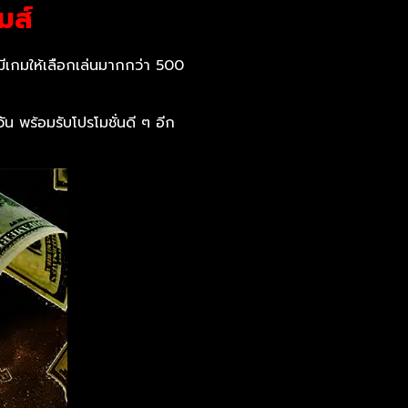
มส์
 มีเกมให้เลือกเล่นมากกว่า 500
น พร้อมรับโปรโมชั่นดี ๆ อีก