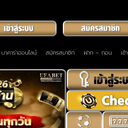
บาคาร่าออนไลน์
สมัครสมาชิก
ฝาก – ถอน
เข้