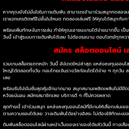
หากคุณยังไม่มั่นใจในการเดิมพัน สามารถเข้ามาร่วมสนุกทดลองเ
เราแจกเครดิตฟรีไม่อั้นในโหมด ทดลองเล่นฟรี ให้คุณได้สนุกกับก
พร้อมเพิ่มทักษะในการเล่น ทำให้คุณเอาชนะเกมได้ง่ายมากขึ้น เป็นบ
วันนี้ เข้าสู่ระบบการเดิมพันได้เลย ไม่ต้องรอนาน ตอบโจทย์ทุกคว
สมัคร
สล็อตออนไลน์
เ
รวมเกมสล็อตแตกหนัก วันนี้ อัปเดตใหม่ล่าสุด แหล่งลงทุนออนไล
ใหญ่ได้ตลอดทั้งวัน กอบโกยเงินรางวัลก้อนโตได้ง่าย ๆ ทุกวัน สมั
เลย
พร้อมรับโปรโมชั่นสุดคุ้มอีกมากมาย สนุกสนานเพลิดเพลินไม่มีขี
หวังแน่นอน สมัครสมาชิกเลย บริการดี ๆ ที่ไม่ควรพลาด
สุดท้ายนี้ เข้าร่วมสนุก แหล่งลงทุนออนไลน์ที่มีเกมให้เลือกเล่นเยอ
ตามความชอบได้เลย วางเดิมพันได้อย่างอิสระ ไม่ต้องใช้ทักษะเยอ
ดิมพันสล็อตออนไลน์ผ่านหน้าเว็บของเราของได้แล้ววันนี้ ทางเลือกใ