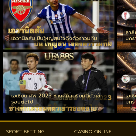
ลาลี
เอวานิลสัน ปืนใหญ่สนใจดึงตัวร่าวมทีม
มกร
เอเชียน คัพ 2023 ช้างศึก เตรียมตีตั๋วเข้า
เอเช
รอบต่อไป
มกร
SPORT BETTING
CASINO ONLINE