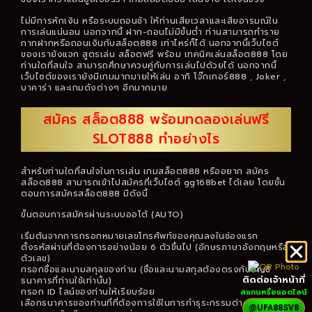
ไม่มีการหักเงิน หรือระบบถอนช้า ให้ท่านเสียเวลาและเสียอารมณ์ใน
การเล่นแน่นอน นอกจากนี้ ฝาก-ถอนไม่มีขั้นต่ำ ท่านสามารถทำราย
กากฝากหรือถอนเงินกับสล็อต888 เท่าไหร่ก็ได้ นอกจากนี้เว็บไซต์
ของเรายังแจก สูตรเล่น สล็อตฟรี พร้อม เทคนิคเล่นสล็อต888 โดย
ท่านใดที่สนใจ สามารถศึกษาควบคู่กับการเล่นไปด้วยได้ นอกจากนี้
เว็บไซต์ของเรายังมีเกมมากมายให้เล่น อาทิ โจ๊กเกอร์888 , Joker ,
บาคาร่า และเกมดังต่างๆ อีกมากมาย
สมัคร สล็อต888 พร้อมทดลองเล่นฟรี
SLOT888 ทำอย่างไร
สำหรับท่านใดที่สนใจในการเล่น เกมสล็อต888 หรืออยาก สมัคร
สล็อต888 สามารถเข้าไปสมัครที่เว็บไซต์ gg168bet ได้เลย โดยขั้น
ตอนการสมัครสล็อต888 มีดังนี้
ขั้นตอนการสมัครผ่านระบบออโต้ (AUTO)
เริ่มต้นจากการกรอกหมายเลขโทรศัพท์ของคุณลงในช่องแรก
ตั้งรหัสผ่านที่ต้องการอย่างน้อย 6 ตัวขึ้นไป (อักษรภาษาอังกฤษหรือ
ตัวเลข)
กรอกชื่อและนามสกุลของท่าน (ชื่อและนามสกุลต้องตรงกับบัญชี
ติดต่อเจ้าหน้าที่
ธนาคารที่ท่านใช้เท่านั้น)
กรอก ID ไลน์ของท่านให้เรียบร้อย
สแกนหรือแอดไลน์
เลือกธนาคารของท่านที่ที่ต้องการใช้ในการทำธุระกรรมต่างๆกับเรา
@UFA88SV8