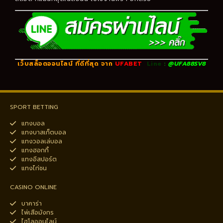
เว็บสล็อตออนไลน์
ที่ดีที่สุด
จาก
UFABET
Line
:
@UFA88SV8
SPORT BETTING
แทงบอล
แทงบาสเก็ตบอล
แทงวอลเล่บอล
แทงฮอกกี้
แทงอีสปอร์ต
แทงไก่ชน
CASINO ONLINE
บาคาร่า
ไพ่เสือมังกร
ไฮโลออนไลน์