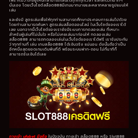
เพราะไม่ว่าจะอยู่ไหนก็สามารถเล่นได้ทุกที่ทุกเวลา และสะดวกมากๆ
นั่นเอง โดยเว็บไซต์สล็อต888มีเกมมากมายและหลากหลายรูปแบบให้
เล่น
และยังมี สูตรเล่นเพื่อให้ทุกท่านสามารถศึกษาประกอบการเล่นไปด้วย
โดยท่านสามารถค้นหา สูตรเล่นสล็อตออนไลน์ ในเว็บไซต์ของเราได้
เลย นอกจากนี้เว็บไซต์ของเรายังมีระบบการทดลองเล่น ที่เหมาะ
สำหรับผู้เล่นที่ไม่มั่นใจ หรือไม่เคยเล่นมาก่อนให้ ทดลองเล่น
สล็อต888 สามารถทดลองเล่นในเว็บไซต์ของเราได้ฟรี เรารับประกัน
ว่าทุกท่านที่ เล่น เกมสล็อต888 ได้เงินจริง แน่นอน ดังนั้นถือว่าเป็น
อีกหนึ่งสุดยอดเกมเดิมพันที่ดี พร้อมระบบฝาก-ถอน ไม่กี่นาทีก็
สามารถรับเงินได้เลย
ทางเข้า ufabet มือถือ
ในปัจจุบัน ทางเข้า สล็อต888 หรือ Slot888