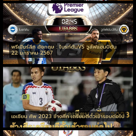
พรีเมียร์ลีก อังกฤษ : ไบรท์ตันVS วูล์ฟแฮมป์ตัน
22 มกราคม 2567
เอเชียน คัพ 2023 ช้างศึก เตรียมตีตั๋วเข้ารอบต่อไป