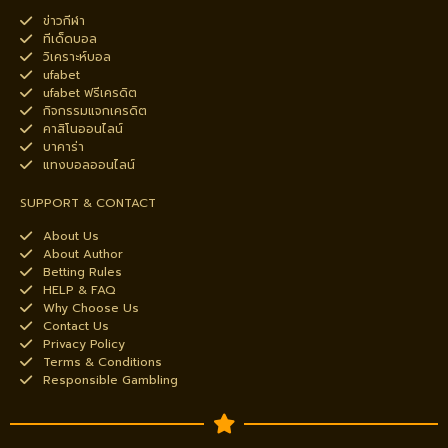
ข่าวกีฬา
ทีเด็ดบอล
วิเคราะห์บอล
ufabet
ufabet ฟรีเครดิต
กิจกรรมแจกเครดิต
คาสิโนออนไลน์
บาคาร่า
แทงบอลออนไลน์
SUPPORT & CONTACT
About Us
About Author
Betting Rules
HELP & FAQ
Why Choose Us
Contact Us
Privacy Policy
Terms & Conditions
Responsible Gambling