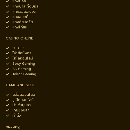
แทงบอล
แทงบาสเก็ตบอล
แทงวอลเล่บอล
แทงฮอกกี้
แทงอีสปอร์ต
แทงไก่ชน
CASINO ONLINE
บาคาร่า
ไพ่เสือมังกร
ไฮโลออนไลน์
Sexy Gaming
SA Gaming
Joker Gaming
GAME AND SLOT
สล็อตออนไลน์
รูเล็ตออนไลน์
น้ำเต้าปูปลา
เกมยิงปลา
กำถั่ว
หมวดหมู่