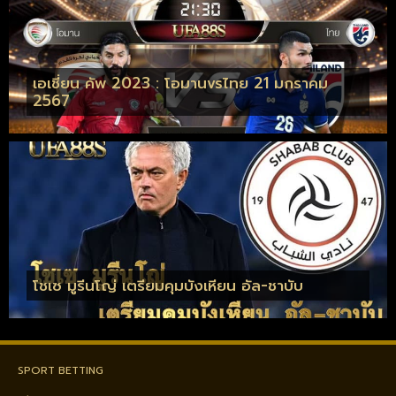
เอเชี่ยน คัพ 2023 : โอมานvsไทย 21 มกราคม
2567
โชเซ มูรีนโญ่ เตรียมคุมบังเหียน อัล-ชาบับ
SPORT BETTING