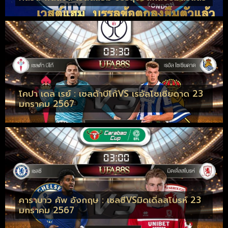
โคปา เดล เรย์ : เซลต้าบีโก้VS เรอัลโซเซียดาด 23
มกราคม 2567
คาราบาว คัพ อังกฤษ : เชลซีVSมิดเดิ่ลสโบรห์ 23
มกราคม 2567