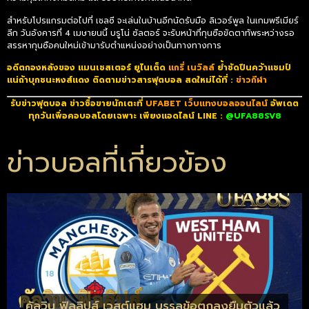
สำหรับโปรแกรมต่อไปที่ เชลซี จะเล่นในบ้านอีกนัดรับมือ ลิเวอร์พูล ในเกมพรีเมียร์
ลีก วันอังคารที่ 4 เมษายนนี้ บรูโน่ ซัลตอร์ จะรับหน้าที่กุนซือขัดตาทัพระหว่างรอ
สรรหากุนซือคนใหม่เข้ามารับตำแหน่งอย่างเป็นทางทางการ
อดีตกองหลังของ แมนเชสเตอร์ ยูไนเต็ด
แกรี่ เนวิลล์
ย้ำชัดปืนคว้าแชมป์
แน่ถ้าบุกชนะหงส์แดง ติดตามข่าวสารฟุตบอล สดใหม่ได้ที่ :
ข่าวกีฬา
รับข่าวฟุตบอล ข่าวซื้อขายนักเตะที่
UFABET เว็บแทงบอลออนไลน์
อัพเดต
ทุกวันเพื่อคอบอลโดยเฉพาะ เพียงแอดไลน์ LINE :
@UFA88SV8
ข่าวบอลที่เกี่ยวข้อง
คัลวิน ฟิลลิปส์ เวสต์แฮม บรรลุข้อตกลงยืมตัวแล้ว