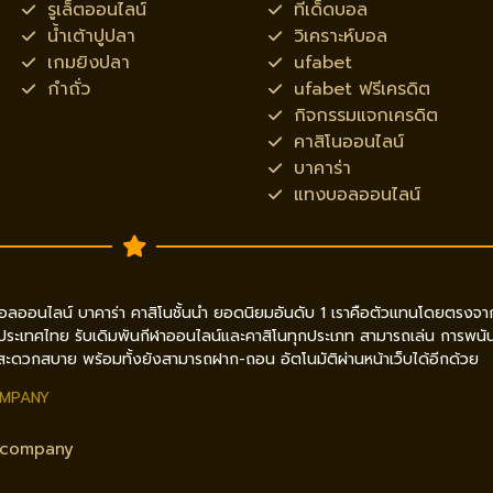
รูเล็ตออนไลน์
ทีเด็ดบอล
น้ำเต้าปูปลา
วิเคราะห์บอล
เกมยิงปลา
ufabet
กำถั่ว
ufabet ฟรีเครดิต
กิจกรรมแจกเครดิต
คาสิโนออนไลน์
บาคาร่า
แทงบอลออนไลน์
อนไลน์ บาคาร่า คาสิโนชั้นนำ ยอดนิยมอันดับ 1 เราคือตัวแทนโดยตรงจาก
ุดในประเทศไทย รับเดิมพันกีฬาออนไลน์และคาสิโนทุกประเภท สามารถเล่น การพนัน
ะดวกสบาย พร้อมทั้งยังสามารถฝาก-ถอน อัตโนมัติผ่านหน้าเว็บได้อีกด้วย
OMPANY
.company