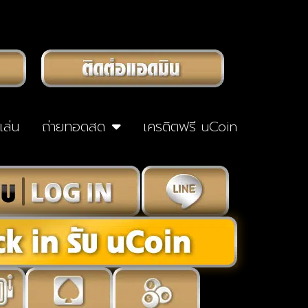
าเล่น
ถ่ายทอดสด
เครดิตฟรี uCoin