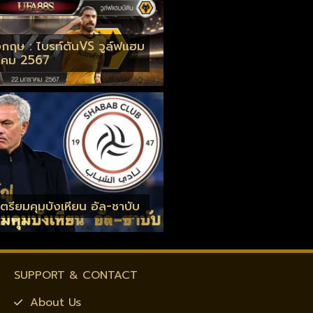
อังกฤษ : ไบรท์ตันVS วูล์ฟแฮม
าคม 2567
เตรียมคุมบังเหียน อัล-ชาบับ
SUPPORT & CONTACT
About Us