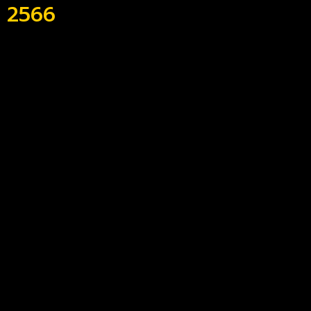
ม 2566