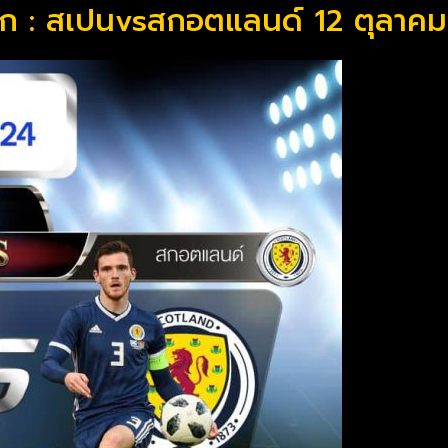
ือก : สเปนvsสกอตแลนด์ 12 ตุลาค