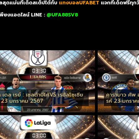
ลสุดแม่นทีเด็ดสเต็ปได้กับ
แทงบอลUFABET
แจกทีเด็ดฟรีทุก
เพียงแอดไลน์ LINE :
@UFA88SV8
 เดล เรย์ : เซลต้าบีโก้VS เรอัลโซเซีย
คาราบาว คัพ อ
 23 มกราคม 2567
รห์ 23 มกรา