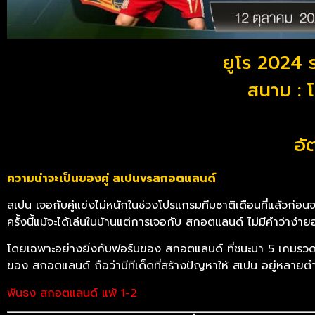
ยูโร 2024 
สนาม : โ
อั
ความน่าจะเป็นของคู่ สเปนvsสกอตแลนด์
สเปน เจอกับคู่แข่งไม่หนักในช่วงโปรแกรมทีมชาติเดือนที่แล้วก่อนจ
ครั้งนี้แม้จะได้เล่นในบ้านแต่การเจอกับ สกอตแลนด์ ไม่มีคำว่าง่ายอ
โดยเฉพาะอย่างยิ่งกับฟอร์มของ สกอตแลนด์ ที่ชนะมา 5 เกมรวดจน
ของ สกอตแลนด์ ถือว่ามีทีเด็ดที่สร้างปัญหาให้ สเปน อยู่หลายตำแห
ฟันธง สกอตแลนด์ แพ้ 1-2