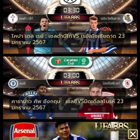
โคปา เดล เรย์ : เซลต้าบีโก้VS เรอัลโซเซียดาด 23
มกราคม 2567
คาราบาว คัพ อังกฤษ : เชลซีVSมิดเดิ่ลสโบรห์ 23
มกราคม 2567