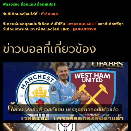
ฟันธงรอง ท็อตแน่ม ฮ็อทสเปอร์
รับทีเด็ดบอลใหม่ได้ที่ :
ทีเด็ดบอล
วิเคราะห์บอลสุดแม่นทีเด็ดสเต็ปได้กับ
แทงบอลUFABET
แจกทีเด็ดฟรีทุก
วันโดยเฉพาะกับเรา เพียงแอดไลน์ LINE :
@UFA88SV8
ข่าวบอลที่เกี่ยวข้อง
คัลวิน ฟิลลิปส์ เวสต์แฮม บรรลุข้อตกลงยืมตัวแล้ว