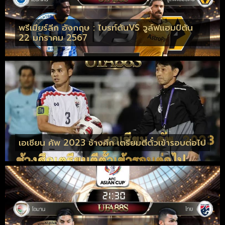
พรีเมียร์ลีก อังกฤษ : ไบรท์ตันVS วูล์ฟแฮมป์ตัน
22 มกราคม 2567
เอเชียน คัพ 2023 ช้างศึก เตรียมตีตั๋วเข้ารอบต่อไป