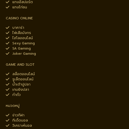
แทงอีสปอร์ต
แทงไก่ชน
CASINO ONLINE
บาคาร่า
ไพ่เสือมังกร
ไฮโลออนไลน์
Sexy Gaming
SA Gaming
Joker Gaming
GAME AND SLOT
สล็อตออนไลน์
รูเล็ตออนไลน์
น้ำเต้าปูปลา
เกมยิงปลา
กำถั่ว
หมวดหมู่
ข่าวกีฬา
ทีเด็ดบอล
วิเคราะห์บอล