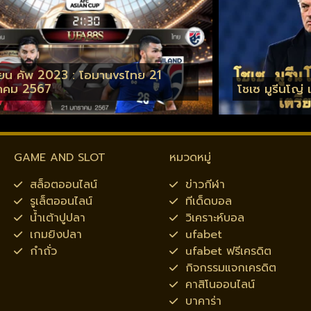
ี่ยน คัพ 2023 : โอมานvsไทย 21
าคม 2567
โชเซ มูรีนโญ่ 
GAME AND SLOT
หมวดหมู่
สล็อตออนไลน์
ข่าวกีฬา
รูเล็ตออนไลน์
ทีเด็ดบอล
น้ำเต้าปูปลา
วิเคราะห์บอล
เกมยิงปลา
ufabet
กำถั่ว
ufabet ฟรีเครดิต
กิจกรรมแจกเครดิต
คาสิโนออนไลน์
บาคาร่า