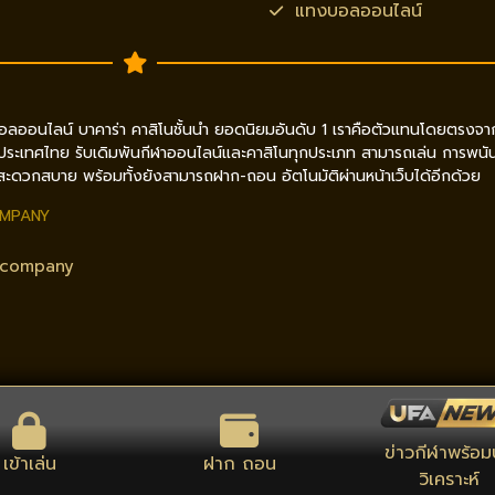
แทงบอลออนไลน์
อนไลน์ บาคาร่า คาสิโนชั้นนำ ยอดนิยมอันดับ 1 เราคือตัวแทนโดยตรงจาก
ุดในประเทศไทย รับเดิมพันกีฬาออนไลน์และคาสิโนทุกประเภท สามารถเล่น การพนัน
ะดวกสบาย พร้อมทั้งยังสามารถฝาก-ถอน อัตโนมัติผ่านหน้าเว็บได้อีกด้วย
OMPANY
.company
ข่าวกีฬาพร้อ
เข้าเล่น
ฝาก ถอน
วิเคราะห์