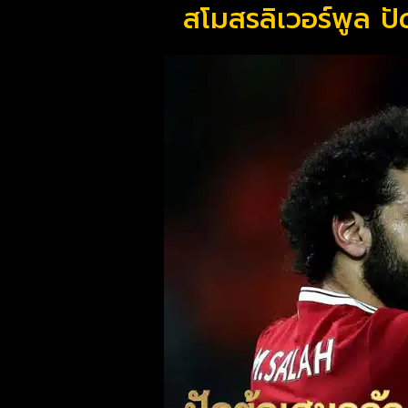
สโมสรลิเวอร์พูล ปัด