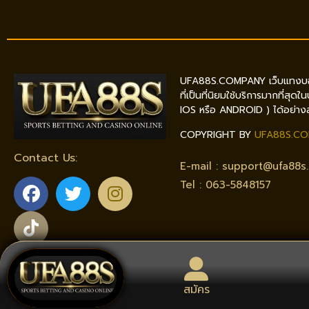
UFA88S.COMPANY เว็บแทงบอลอ
ที่เป็นที่นิยมใช้บริการมากที่ส
IOS หรือ ANDROID ) ได้อย่างส
COPYRIGHT BY
UFA88S.C
Contact Us:
E-mail :
support@ufa88s
Tel : 0
63-5848157
สมัคร