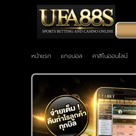
หน้าแรก
แทงบอล
คาสิโนออนไลน์