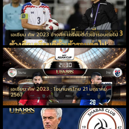
เอเชียน คัพ 2023 ช้างศึก เตรียมตีตั๋วเข้ารอบต่อไป
เอเชี่ยน คัพ 2023 : โอมานvsไทย 21 มกราคม
2567