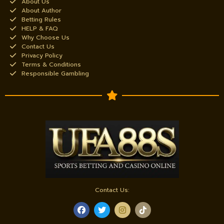
About Us
About Author
Betting Rules
HELP & FAQ
Why Choose Us
Contact Us
Privacy Policy
Terms & Conditions
Responsible Gambling
Contact Us: