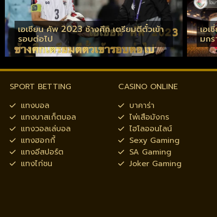
เอเชียน คัพ 2023 ช้างศึก เตรียมตีตั๋วเข้า
เอเช
รอบต่อไป
มกร
SPORT BETTING
CASINO ONLINE
แทงบอล
บาคาร่า
แทงบาสเก็ตบอล
ไพ่เสือมังกร
แทงวอลเล่บอล
ไฮโลออนไลน์
แทงฮอกกี้
Sexy Gaming
แทงอีสปอร์ต
SA Gaming
แทงไก่ชน
Joker Gaming