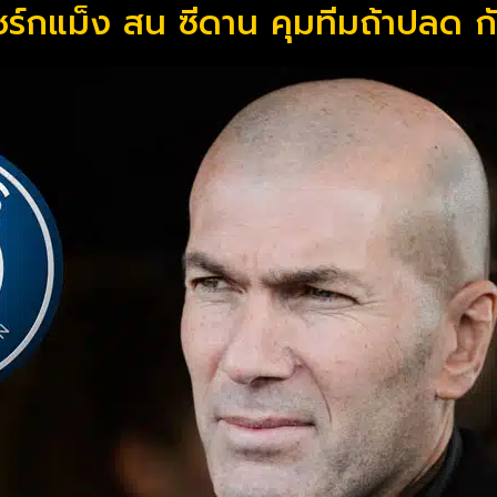
์กแม็ง สน ซีดาน คุมทีมถ้าปลด กัล