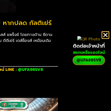
่ หากปลด กัลติเย่ร์
เดสส์ แพร็งซ์ โดยทางด้าน ซีดาน
 ดีดีเย่ร์ เดส์ช็องส์ เหมือนเดิม
ติดต่อเจ้าหน้าที่
สแกนหรือแอดไลน์
@UFA88SV8
น์ LINE :
@UFA88SV8