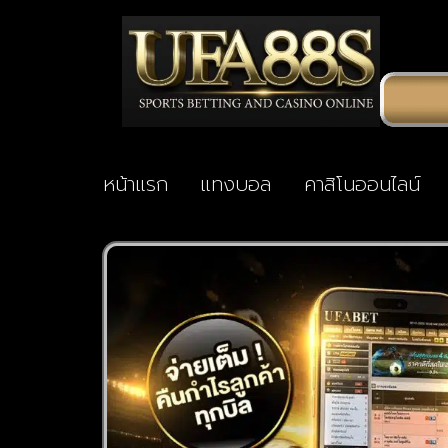
หน้าแรก
แทงบอล
คาสิโนออนไลน์