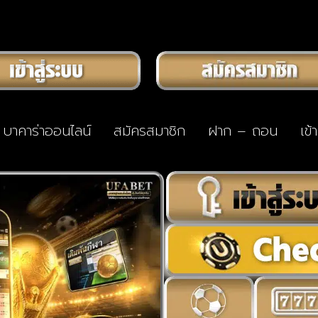
บาคาร่าออนไลน์
สมัครสมาชิก
ฝาก – ถอน
เข้