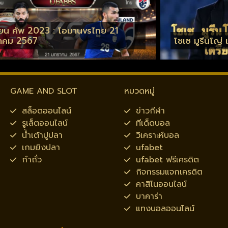
ี่ยน คัพ 2023 : โอมานvsไทย 21
าคม 2567
โชเซ มูรีนโญ่ 
GAME AND SLOT
หมวดหมู่
สล็อตออนไลน์
ข่าวกีฬา
รูเล็ตออนไลน์
ทีเด็ดบอล
น้ำเต้าปูปลา
วิเคราะห์บอล
เกมยิงปลา
ufabet
กำถั่ว
ufabet ฟรีเครดิต
กิจกรรมแจกเครดิต
คาสิโนออนไลน์
บาคาร่า
แทงบอลออนไลน์