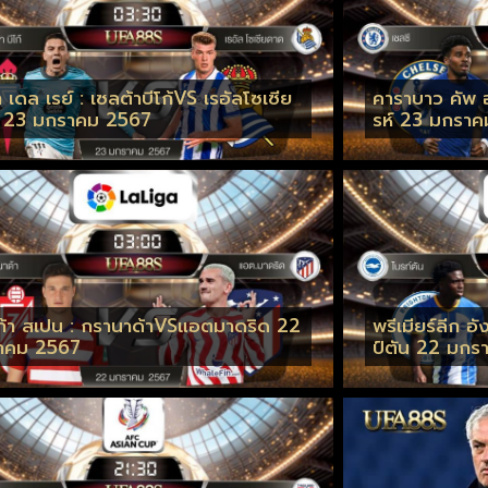
 เดล เรย์ : เซลต้าบีโก้VS เรอัลโซเซีย
คาราบาว คัพ อ
 23 มกราคม 2567
รห์ 23 มกรา
ก้า สเปน : กรานาด้าVSแอตมาดริด 22
พรีเมียร์ลีก 
าคม 2567
ป์ตัน 22 มกร