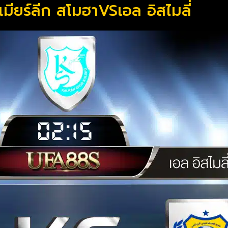
ีเมียร์ลีก สโมฮาVSเอล อิสไมลี่