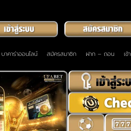
บาคาร่าออนไลน์
สมัครสมาชิก
ฝาก – ถอน
เข้