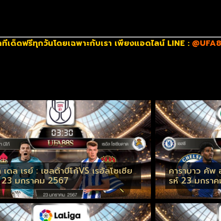
ทีเด็ดฟรีทุกวันโดยเฉพาะกับเรา เพียงแอดไลน์ LINE :
@UFA8
 เดล เรย์ : เซลต้าบีโก้VS เรอัลโซเซีย
คาราบาว คัพ อ
 23 มกราคม 2567
รห์ 23 มกรา