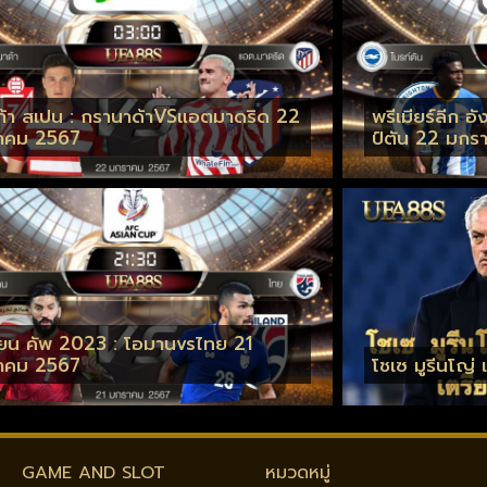
ก้า สเปน : กรานาด้าVSแอตมาดริด 22
พรีเมียร์ลีก 
าคม 2567
ป์ตัน 22 มกร
ี่ยน คัพ 2023 : โอมานvsไทย 21
าคม 2567
โชเซ มูรีนโญ่ 
GAME AND SLOT
หมวดหมู่