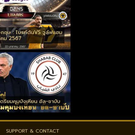
อังกฤษ : ไบรท์ตันVS วูล์ฟแฮม
าคม 2567
เตรียมคุมบังเหียน อัล-ชาบับ
SUPPORT & CONTACT