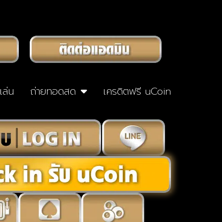
าเล่น
ถ่ายทอดสด
เครดิตฟรี uCoin