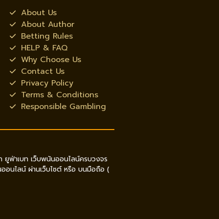
About Us
About Author
Betting Rules
HELP & FAQ
Why Choose Us
Contact Us
Privacy Policy
Terms & Conditions
Responsible Gambling
 ยูฟ่าเบท เว็บพนันออนไลน์ครบวงจร
ออนไลน์ ผ่านเว็บไซต์ หรือ บนมือถือ (