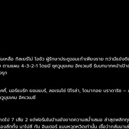
ิมเหลือ กิลเยร์โม่ โอชัว ผู้รักษาประตูจอมเก๋าเพียงราย ทว่ามีแข้งต
ตามแผน 4-3-2-1 โดยมี ชุควูบุยเคม อิคเวเมซี รับบทบาทหน้าเป้าต่
งรุก
คี่, นอร์แบร์ท ยอมแบร์, ลอเรนโซ่ ปิโรล่า, โดมากอย บราดาริช – ลาส
วูบุยเคม อิคเวเมซี
ด กดไป 7 เสีย 2 แต่ฟอร์มในบ้านยังขาดความสม่ำเสมอ ล่าสุดพลิกทุ
งลีกทั้ง นาโปลี กับ อินเตอร์ แบบหวุดหวิดเท่านั้น เชื่อว่ากลับมาเล่น