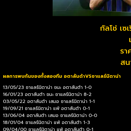
กัลโช่ เซ
ราค
สนา
ผลการพบกันของทั้งสองทีม อตาลันต้าVSซาแลร์นิตาน่า
13/05/23 ซาแลร์นิตาน่า ชนะ อตาลันต้า 1-0
16/01/23 อตาลันต้า ชนะ ซาแลร์นิตาน่า 8-2
03/05/22 อตาลันต้า เสมอ ซาแลร์นิตาน่า 1-1
19/09/21 ซาแลร์นิตาน่า แพ้ อตาลันต้า 0-1
13/06/04 อตาลันต้า เสมอ ซาแลร์นิตาน่า 0-0
18/01/04 ซาแลร์นิตาน่า แพ้ อตาลันต้า 1-3
09/04/00 ซาแลร์นิตาน่า แพ้ อตาลันต้า 0-1