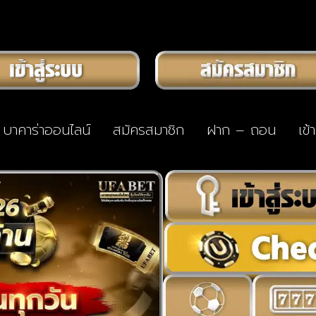
บาคาร่าออนไลน์
สมัครสมาชิก
ฝาก – ถอน
เข้