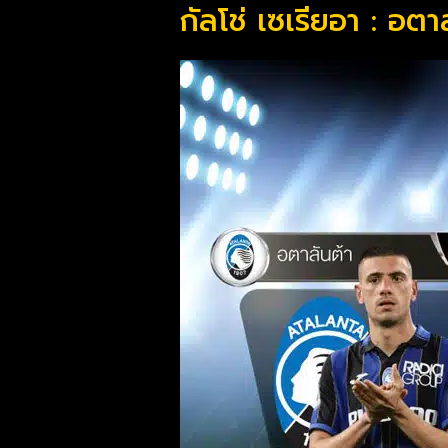
กัลโช่ เซเรียอา : อ