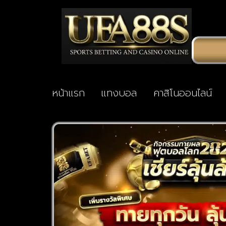
หน้าแรก
แทงบอล
คาสิโนออนไลน์