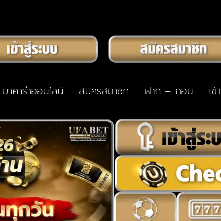
บาคาร่าออนไลน์
สมัครสมาชิก
ฝาก – ถอน
เข้