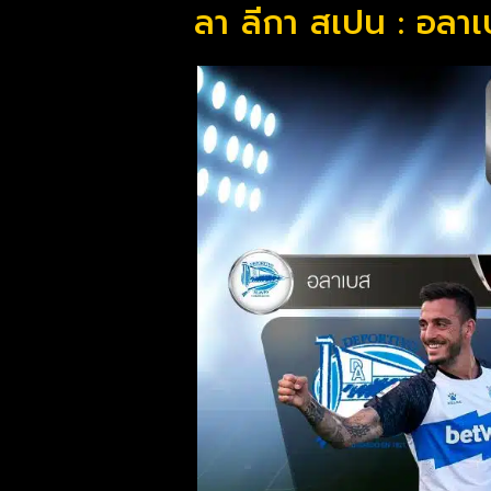
ลา ลีกา สเปน : อลา