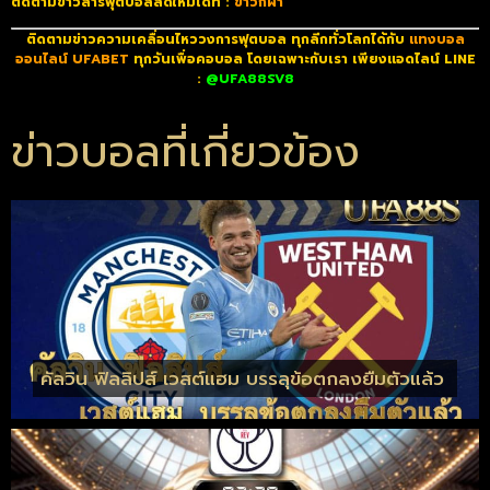
ติดตามข่าวสารฟุตบอลสดใหม่ได้ที่ :
ข่าวกีฬา
ติดตามข่าวความเคลื่อนไหววงการฟุตบอล ทุกลีกทั่วโลกได้กับ
แทงบอล
ออนไลน์ UFABET
ทุกวันเพื่อคอบอล โดยเฉพาะกับเรา เพียงแอดไลน์ LINE
:
@UFA88SV8
ข่าวบอลที่เกี่ยวข้อง
คัลวิน ฟิลลิปส์ เวสต์แฮม บรรลุข้อตกลงยืมตัวแล้ว