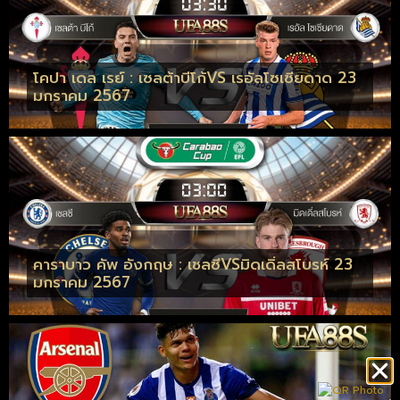
โคปา เดล เรย์ : เซลต้าบีโก้VS เรอัลโซเซียดาด 23
มกราคม 2567
คาราบาว คัพ อังกฤษ : เชลซีVSมิดเดิ่ลสโบรห์ 23
มกราคม 2567