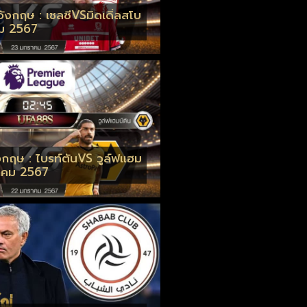
ังกฤษ : เชลซีVSมิดเดิ่ลสโบ
คม 2567
อังกฤษ : ไบรท์ตันVS วูล์ฟแฮม
าคม 2567