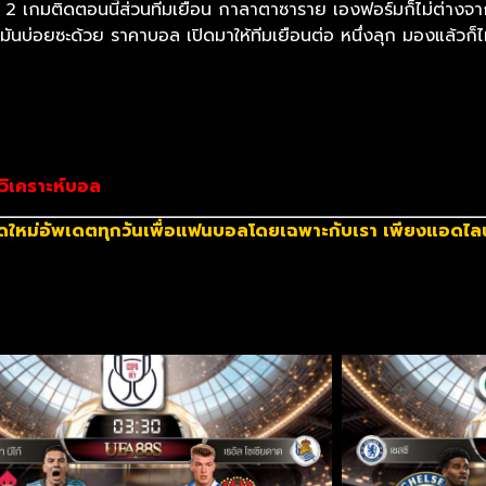
้ว 2 เกมติดตอนนี้ส่วนทีมเยือน กาลาตาซาราย เองฟอร์มก็ไม่ต่างจาก
ันบ่อยซะด้วย ราคาบอล เปิดมาให้ทีมเยือนต่อ หนึ่งลุก มองแล้วก็ไม่
วิเคราะห์บอล
ดใหม่อัพเดตทุกวันเพื่อแฟนบอลโดยเฉพาะกับเรา เพียงแอดไลน