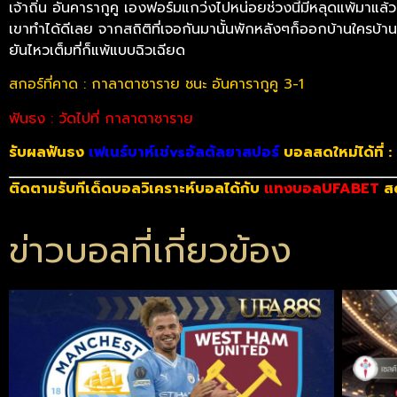
เจ้าถิ่น อันคารากูคู เองฟอร์มแกว่งไปหน่อยช่วงนี้มีหลุดแพ้มาแล
เขาทำได้ดีเลย จากสถิติที่เจอกันมานั้นพักหลังๆก็ออกบ้านใครบ้านม
ยันไหวเต็มที่ก็แพ้แบบฉิวเฉียด
สกอร์ที่คาด : กาลาตาซาราย ชนะ อันคารากูคู 3-1
ฟันธง : วัดไปที่ กาลาตาซาราย
รับผลฟันธง
เฟเนร์บาห์เช่vsอัลตัลยาสปอร์
บอลสดใหม่ได้ที่ :
ติดตามรับทีเด็ดบอลวิเคราะห์บอลได้กับ
แทงบอลUFABET
ส
ข่าวบอลที่เกี่ยวข้อง