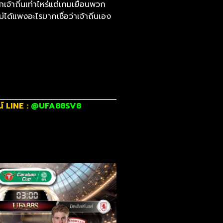
เจ้าถิ่นเท่าไหร่แต่เกมเยือนพวก
ได้แพงอะไรมากเชื่อว่าเจ้าถิ่นเอง
์ LINE :
@UFA88SV8