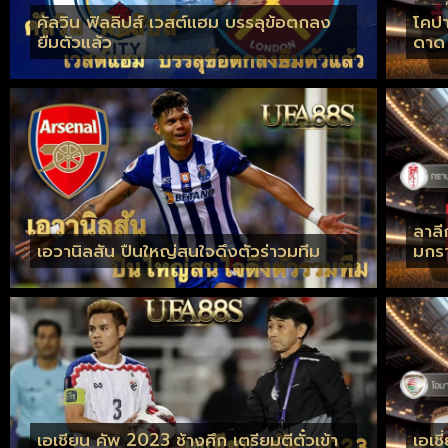
คัลวิน ฟิลลิปส์ เวสต์แฮม บรรลุข้อตกลง
โคปา
ยืมตัวแล้ว
ดาด
ลาลี
เอวานิลสัน ปืนใหญ่สนใจดึงตัวร่าวมทีม
มกร
เอเชียน คัพ 2023 ช้างศึก เตรียมตีตั๋วเข้า
เอเช