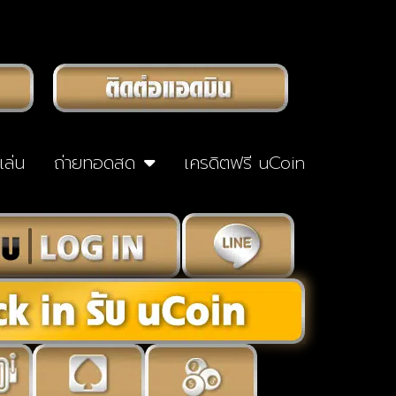
าเล่น
ถ่ายทอดสด
เครดิตฟรี uCoin