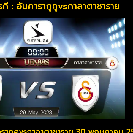
ุรกี : อันคารากูคูvsกาลาตาซาราย
อันคารากูคูvsกาลาตาซาราย 30 พฤษภาคม 