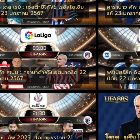
 เดล เรย์ : เซลต้าบีโก้VS เรอัลโซเซีย
คาราบาว คัพ อ
 23 มกราคม 2567
รห์ 23 มกรา
ก้า สเปน : กรานาด้าVSแอตมาดริด 22
พรีเมียร์ลีก 
าคม 2567
ป์ตัน 22 มกร
ี่ยน คัพ 2023 : โอมานvsไทย 21