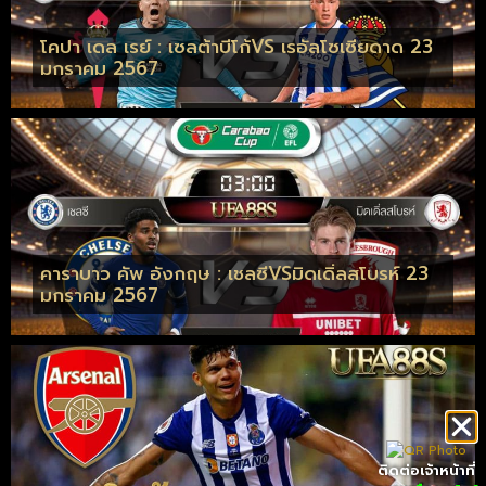
โคปา เดล เรย์ : เซลต้าบีโก้VS เรอัลโซเซียดาด 23
มกราคม 2567
คาราบาว คัพ อังกฤษ : เชลซีVSมิดเดิ่ลสโบรห์ 23
มกราคม 2567
ติดต่อเจ้าหน้าที่