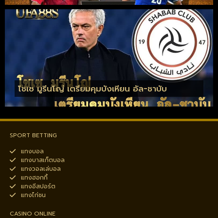
โชเซ มูรีนโญ่ เตรียมคุมบังเหียน อัล-ชาบับ
SPORT BETTING
แทงบอล
แทงบาสเก็ตบอล
แทงวอลเล่บอล
แทงฮอกกี้
แทงอีสปอร์ต
แทงไก่ชน
CASINO ONLINE