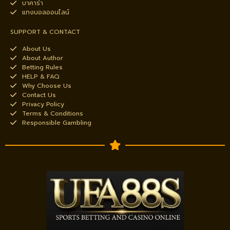
บาคาร่า
แทงบอลออนไลน์
SUPPORT & CONTACT
About Us
About Author
Betting Rules
HELP & FAQ
Why Choose Us
Contact Us
Privacy Policy
Terms & Conditions
Responsible Gambling