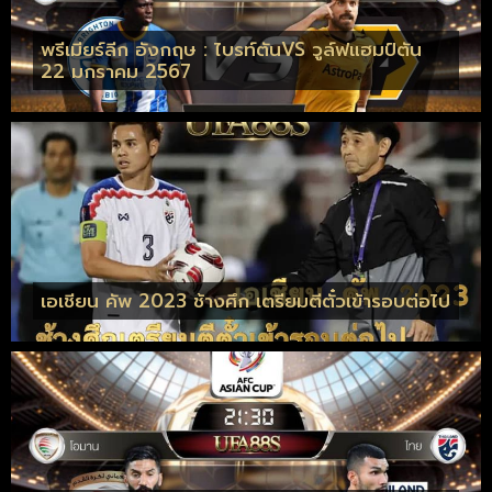
พรีเมียร์ลีก อังกฤษ : ไบรท์ตันVS วูล์ฟแฮมป์ตัน
22 มกราคม 2567
เอเชียน คัพ 2023 ช้างศึก เตรียมตีตั๋วเข้ารอบต่อไป