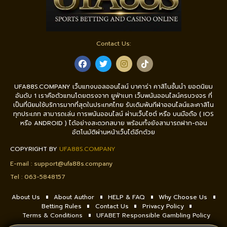
Contact Us:
UFA88S.COMPANY เว็บแทงบอลออนไลน์ บาคาร่า คาสิโนชั้นนำ ยอดนิยม
อันดับ 1 เราคือตัวแทนโดยตรงจาก ยูฟ่าเบท เว็บพนันออนไลน์ครบวงจร ที่
เป็นที่นิยมใช้บริการมากที่สุดในประเทศไทย รับเดิมพันกีฬาออนไลน์และคาสิโน
ทุกประเภท สามารถเล่น การพนันออนไลน์ ผ่านเว็บไซต์ หรือ บนมือถือ ( IOS
หรือ ANDROID ) ได้อย่างสะดวกสบาย พร้อมทั้งยังสามารถฝาก-ถอน
อัตโนมัติผ่านหน้าเว็บได้อีกด้วย
COPYRIGHT BY
UFA88S.COMPANY
E-mail :
support@ufa88s.company
Tel : 0
63-5848157
About Us
About Author
HELP & FAQ
Why Choose Us
Betting Rules
Contact Us
Privacy Policy
Terms & Conditions
UFABET Responsible Gambling Policy