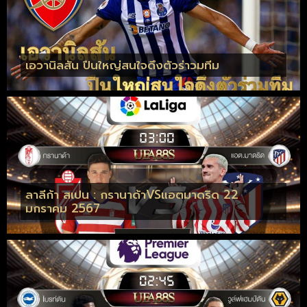
เอวานิลสัน ปืนใหญ่สนใจดึงตัวร่าวมทีม
ลาลีก้า สเปน : กรานาด้าVSแอตมาดริด 22
มกราคม 2567