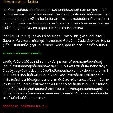
สภาพความพร้อม ทีมเยือน
เวสต์แฮม ขุนค้อนฝั่งทีมเยือนเอง สภาพรวมๆก็ยังพร้อมดี แม้ตามรายงานยังมี
ตัวเจ็บค้างรายเดียวหน้าเดิมๆ กองหน้า มิคาอิล อันโตนิโอ กับทริปนี้ที่ลงสนามยัง
เป็นชุดเก่งกันอยู่มี จาร์ร็อด โบเว่น ยืนหน้าเป้ามาผลงานซีซั่นนี้เอาเรื่องกดแล้ว 11
ประตู ผนึกกำลังตัวรุก โมฮัมเหม็ด คูดุส ไม่ธรรมดายิงแล้ว 6 ลูก เจมส์ วอร์ด-เพ
ราส์ รับเล่นลูกนิ่งทั้งหมดและลูคัส ปาเกต้า ทำเกมช่วยอีกแรง
เวสต์แฮม (4-2-3-1) : อัลฟอนเซ่ อาเรโอล่า – วลาดิเมียร์ คูฟาล, คอนสแตน
ตินอส มาฟโรปานอส, เคิร์ต ซูม่า, เอแมร์ซอน พัลไมรี่ – เอ็ดสัน อัลวาเรซ, โตมาส
ซูเซ็ค – โมฮัมเหม็ด คูดุส, เจมส์ วอร์ด-เพราส์, ลูคัส ปาเกต้า – จาร์ร็อด โบเว่น
ความน่าจะเป็นของการแข่งขัน
ช่วงนี้ดูฟอร์มไม่ได้นิ่งมากนัก 5 เกมหลังทุกรายการก็ชนะเสมอแพ้วนๆกันอยู่
เรื่อยๆ ส่วนในลีกล่าสุดก็ยังอยู่รองจ่าฝูง 18 นัดมี 40 แต้ม ก็แข่งน้อยกว่าจ่าฝูง
ลิเวอร์พูลอยู่หนึ่งเกมด้วย เกมนี้พบทีมเยือนเวสต์แฮม 5 เกมหลังมาทุกรายการก็
ชนะไปแล้ว 3 นอกนั้นก็แพ้ไปหน่อยๆ 2 เกม ฟอร์มรวมๆก็ยังไม่ได้นิ่งมากอะไร
เท่าไร ในลีกล่าสุดก็ยังอยู่กลางตาราง 18 นัดมี 30 แต้ม เรทบอลเปิดลูกครึ่งทาง
เจ้าบ้านนั้นต่อ ชั่งใจดูแล้วในรังของทัพปืนโตยังดูเอาเรื่องเพราะชนะมา 7 เกมติด
เกมรุกยังดุดันเมื่อเล่นที่ เอมิเรตส์ สเตเดี้ยม สวนทางกับขุนค้อนที่เกมนอกบ้าน 2
เกมหลังแพ้รวดมาทั้งเกมลีกและบอลลีกคัพ โดนล่อไป 10 ประตู รั่วแบบนี้ก็จิ้มฝั่ง
ตรงข้ามไว้ก่อนได้บอกเลยตรงๆ
สกอร์ที่คาด : อาร์เซน่อล ชนะ 2-0