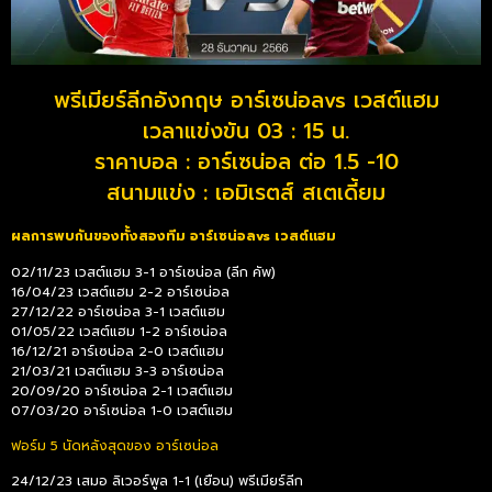
พรีเมียร์ลีกอังกฤษ อาร์เซน่อลvs เวสต์แฮม
เวลาแข่งขัน 03 : 15 น.
ราคาบอล : อาร์เซน่อล ต่อ 1.5 -10
สนามแข่ง : เอมิเรตส์ สเตเดี้ยม
ผลการพบกันของทั้งสองทีม อาร์เซน่อลvs เวสต์แฮม
02/11/23 เวสต์แฮม 3-1 อาร์เซน่อล (ลีก คัพ)
16/04/23 เวสต์แฮม 2-2 อาร์เซน่อล
27/12/22 อาร์เซน่อล 3-1 เวสต์แฮม
01/05/22 เวสต์แฮม 1-2 อาร์เซน่อล
16/12/21 อาร์เซน่อล 2-0 เวสต์แฮม
21/03/21 เวสต์แฮม 3-3 อาร์เซน่อล
20/09/20 อาร์เซน่อล 2-1 เวสต์แฮม
07/03/20 อาร์เซน่อล 1-0 เวสต์แฮม
ฟอร์ม 5 นัดหลังสุดของ อาร์เซน่อล
24/12/23 เสมอ ลิเวอร์พูล 1-1 (เยือน) พรีเมียร์ลีก