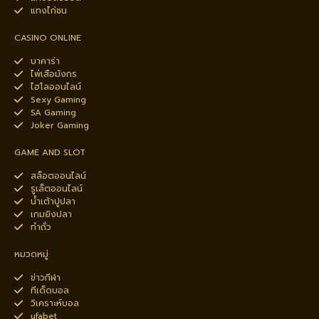
แทงไก่ชน
CASINO ONLINE
บาคาร่า
ไพ่เสือมังกร
ไฮโลออนไลน์
Sexy Gaming
SA Gaming
Joker Gaming
GAME AND SLOT
สล็อตออนไลน์
รูเล็ตออนไลน์
น้ำเต้าปูปลา
เกมยิงปลา
กำถั่ว
หมวดหมู่
ข่าวกีฬา
ทีเด็ดบอล
วิเคราะห์บอล
ufabet