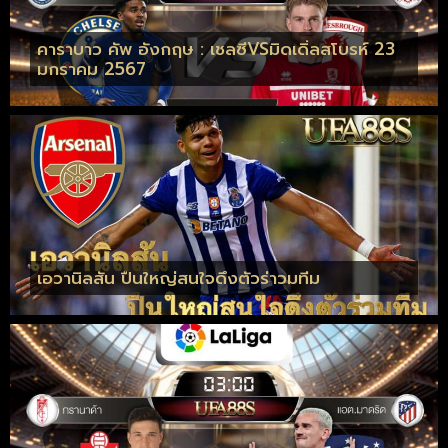
คาราบาว คัพ อังกฤษ : เชลซีVSมิดเดิ่ลสโบรห์ 23
มกราคม 2567
เอวานิลสัน ปืนใหญ่สนใจดึงตัวร่าวมทีม