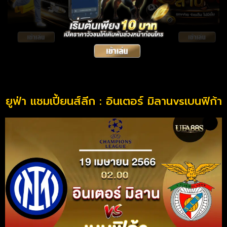
ยูฟ่า แชมเปี้ยนส์ลีก : อินเตอร์ มิลานvsเบนฟิก้า