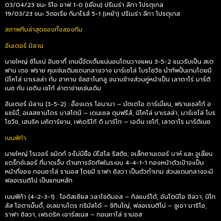
03/04/23 ชนะ ริโอ อาฟ 1-0 (เยือน) ปรีเมร่า ลีกา โปรตุเกส
19/03/23 ชนะ วิตอเรีย กิมาไรส์ 5-1 (เหย้า) ปรีเมร่า ลีกา โปรตุเกส
สภาพทีมล่าสุดของทั้งสองทีม
อินเตอร์ มิลาน
นายใหญ่ ซิโมเน่ อินซากี้ เกมนี้จัดเต็มแน่นอนโดนวางแผน 3-5-2 แนวรับเป็น สเต
ฟาน เดอ ฟราย คุมเช่นเดิมแดนกลางวาง มาร์เซโล่ โบรโซวิช นำทัพปั้นเกมโดยมี
นิโคโล่ บาเรลล่า กับ ฮาคาน ชัลฮาโนกลู ขนาบข้างส่วนคู่หน้าเป็น เลาตาโร่ มาร์ติ
เนซ กับ เอดิน เชโก้ ล่าตาข่ายเช่นเดิม
อินเตอร์ มิลาน (3-5-2) : อ็องเดร โอนานา – มัตเตโอ ดาร์เมี่ยน, ฟรานเชสโก้ อ
แชร์บี้, อเลสซานโดร บาสโตนี – เดนเซล ดุมฟรีส์, นิโคโล่ บาเรลล่า, มาร์เซโล่ โบร
โซวิช, เฮนริค มคิตาร์ยาน, เฟเดริโก้ ดิ มาร์โก – เอดิน เชโก้, เลาตาโร มาร์ติเนซ
เบนฟิก้า
นายใหญ่ โรเจอร์ ชมิดท์ จะไม่มีชื่อ มิไฮโล ริสติช, อเล็กซานเดอร์ บาห์ และ จูเลี่ยน
แดร็กซ์เลอร์ ที่บาดเจ็บ ด้านการจัดทัพในระบบ 4-4-1-1 กองหน้าตัวเป้าจะเป็น
หน้าที่ของ กอนซาโล่ รามอส โดยมี ราฟา ซิลวา เป็นตัวทำเกม ส่วนแดนกลางจะมี
ฟลอเรนติโน่ เป็นแกนหลัก
เบนฟิก้า (4-2-3-1) : โอดิสเซียส วลาโชดิมอส – กิลแบร์โต้, อันโตนิโอ ซิลวา, นิโก
ลัส โอตาเม็นดี้, อเลฆานโดร กริมัลโด้ – ชิกินโญ่, ฟลอเรนติโน่ – ชูเอา มาริโอ,
ราฟา ซิลวา, เฟรดริค เอาร์สเนส – กอนคาโล่ รามอส