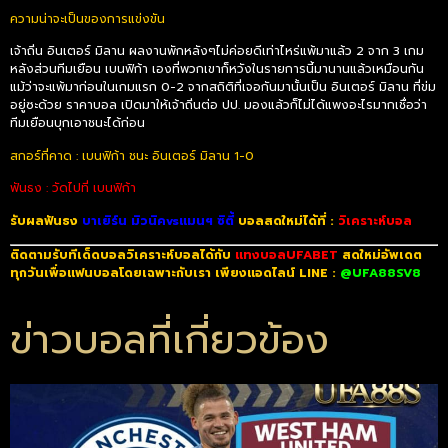
ความน่าจะเป็นของการแข่งขัน
เจ้าถิ่น อินเตอร์ มิลาน ผลงานพักหลังๆไม่ค่อยดีเท่าไหร่แพ้มาแล้ว 2 จาก 3 เกม
หลังส่วนทีมเยือน เบนฟิก้า เองที่พวกเขาก็หวังในรายการนี้มานานแล้วเหมือนกัน
แม้ว่าจะแพ้มาก่อนในเกมแรก 0-2 จากสถิติที่เจอกันมานั้นเป็น อินเตอร์ มิลาน ที่ข่ม
อยู่ซะด้วย ราคาบอล เปิดมาให้เจ้าถิ่นต่อ ปป. มองแล้วก็ไม่ได้แพงอะไรมากเชื่อว่า
ทีมเยือนบุกเอาชนะได้ก่อน
สกอร์ที่คาด : เบนฟิก้า ชนะ อินเตอร์ มิลาน 1-0
ฟันธง : วัดไปที่ เบนฟิก้า
รับผลฟันธง
บาเยิร์น มิวนิคvsแมนฯ ซิตี้
บอลสดใหม่ได้ที่ :
วิเคราะห์บอล
ติดตามรับทีเด็ดบอลวิเคราะห์บอลได้กับ
แทงบอลUFABET
สดใหม่อัพเดต
ทุกวันเพื่อแฟนบอลโดยเฉพาะกับเรา เพียงแอดไลน์ LINE :
@UFA88SV8
ข่าวบอลที่เกี่ยวข้อง