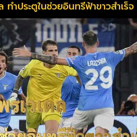
 ทำประตูในช่วยอินทรีฟ้าขาวสำเร็จ