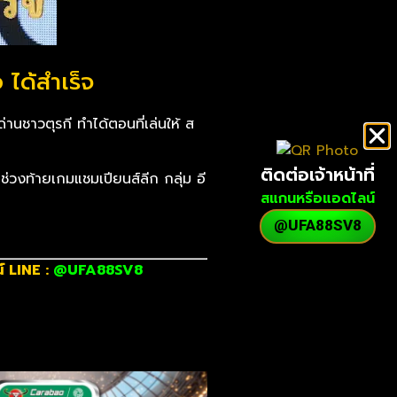
 ได้สำเร็จ
านชาวตุรกี ทำได้ตอนที่เล่นให้ ส
ติดต่อเจ้าหน้าที่
วงท้ายเกมแชมเปียนส์ลีก กลุ่ม อี
สแกนหรือแอดไลน์
@UFA88SV8
์ LINE :
@UFA88SV8