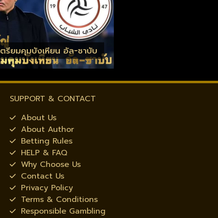
เตรียมคุมบังเหียน อัล-ชาบับ
SUPPORT & CONTACT
About Us
About Author
Betting Rules
HELP & FAQ
Why Choose Us
Contact Us
Privacy Policy
Terms & Conditions
Responsible Gambling