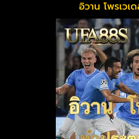
อิวาน โพรเวเดล