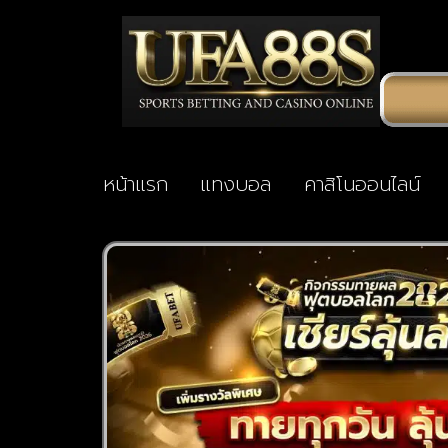
หน้าแรก
แทงบอล
คาสิโนออนไลน์