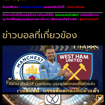
รับผลฟันธง
โอซาซูน่าvsเซบีย่า
บอลสดใหม่ได้ที่
:
วิเคราะห์บอล
ติดตามรับทีเด็ดบอลวิเคราะห์บอลได้กับ
แทงบอลUFABET
สดใหม่อัพเดต
ทุกวันเพื่อแฟนบอลโดยเฉพาะกับเรา เพียงแอดไลน์ LINE
:
@UFA88SV8
ข่าวบอลที่เกี่ยวข้อง
คัลวิน ฟิลลิปส์ เวสต์แฮม บรรลุข้อตกลงยืมตัวแล้ว