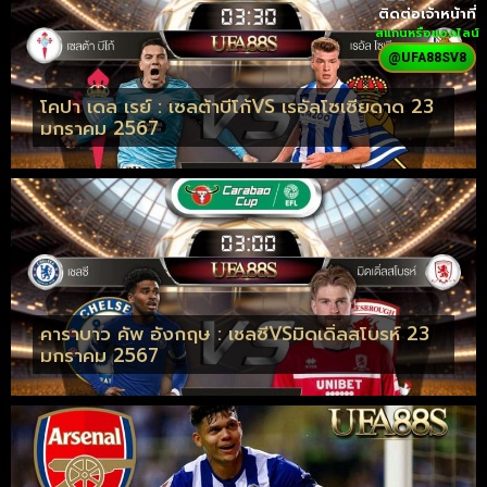
ติดต่อเจ้าหน้าที่
สแกนหรือแอดไลน์
@UFA88SV8
โคปา เดล เรย์ : เซลต้าบีโก้VS เรอัลโซเซียดาด 23
มกราคม 2567
คาราบาว คัพ อังกฤษ : เชลซีVSมิดเดิ่ลสโบรห์ 23
มกราคม 2567