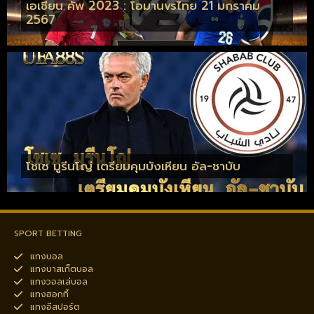
เอเชี่ยน คัพ 2023 : โอมานvsไทย 21 มกราคม
2567
โชเซ มูรีนโญ่ เตรียมคุมบังเหียน อัล-ชาบับ
SPORT BETTING
แทงบอล
แทงบาสเก็ตบอล
แทงวอลเล่บอล
แทงฮอกกี้
แทงอีสปอร์ต