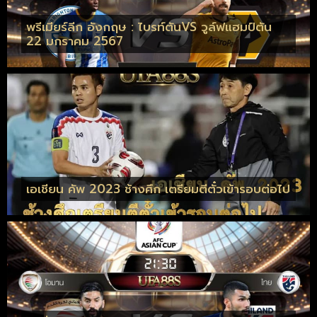
พรีเมียร์ลีก อังกฤษ : ไบรท์ตันVS วูล์ฟแฮมป์ตัน
22 มกราคม 2567
เอเชียน คัพ 2023 ช้างศึก เตรียมตีตั๋วเข้ารอบต่อไป