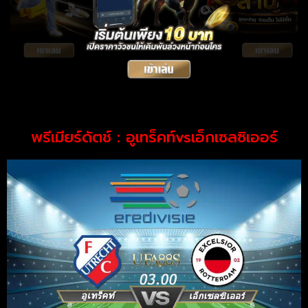
พรีเมียร์ดัตช์ : อูเทร็คท์vsเอ็กเซลซิเออร์