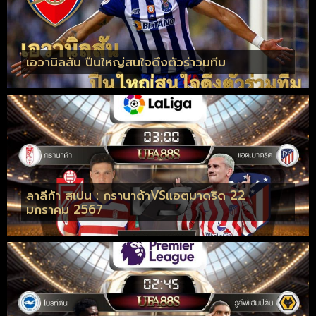
เอวานิลสัน ปืนใหญ่สนใจดึงตัวร่าวมทีม
ลาลีก้า สเปน : กรานาด้าVSแอตมาดริด 22
มกราคม 2567