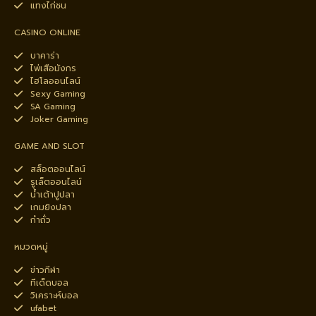
แทงไก่ชน
CASINO ONLINE
บาคาร่า
ไพ่เสือมังกร
ไฮโลออนไลน์
Sexy Gaming
SA Gaming
Joker Gaming
GAME AND SLOT
สล็อตออนไลน์
รูเล็ตออนไลน์
น้ำเต้าปูปลา
เกมยิงปลา
กำถั่ว
หมวดหมู่
ข่าวกีฬา
ทีเด็ดบอล
วิเคราะห์บอล
ufabet