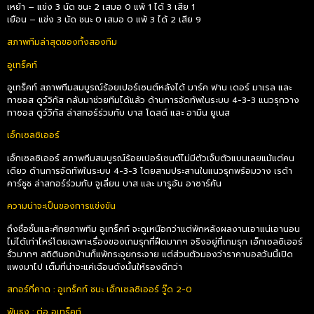
เหย้า – แข่ง 3 นัด ชนะ 2 เสมอ 0 แพ้ 1 ได้ 3 เสีย 1
เยือน – แข่ง 3 นัด ชนะ 0 เสมอ 0 แพ้ 3 ได้ 2 เสีย 9
สภาพทีมล่าสุดของทั้งสองทีม
อูเทร็คท์
อูเทร็คท์ สภาพทีมสมบูรณ์ร้อยเปอร์เซนต์หลังได้ มาร์ค ฟาน เดอร์ มาเรล และ
ทาซอส ดูว์วิกัส กลับมาช่วยทีมได้แล้ว ด้านการจัดทัพในระบบ 4-3-3 แนวรุกวาง
ทาซอส ดูว์วิกัส ล่าสกอร์ร่วมกับ บาส โดสต์ และ อามิน ยูเนส
เอ็กเซลซิเออร์
เอ็กเซลซิเออร์ สภาพทีมสมบูรณ์ร้อยเปอร์เซนต์ไม่มีตัวเจ็บตัวแบนเลยแม้แต่คน
เดียว ด้านการจัดทัพในระบบ 4-3-3 โดยสามประสานในแนวรุกพร้อมวาง เรด้า
คาร์ชูช ล่าสกอร์ร่วมกับ จูเลี่ยน บาส และ มารูอัน อาซาร์คัน
ความน่าจะเป็นของการแข่งขัน
ถึงชื่อชั้นและศักยภาพทีม อูเทร็คท์ จะดูเหนือกว่าแต่พักหลังผลงานเอาแน่เอานอน
ไม่ได้เท่าไหร่โดยเฉพาะเรื่องของเกมรุกที่ฝืดมากๆ จริงอยู่ที่เกมรุก เอ็กเซลซิเออร์
รั่วมากๆ สถิตินอกบ้านก็แพ้กระจุยกระจาย แต่ส่วนตัวมองว่าราคาบอลวันนี้เปิด
แพงมาไป เต็มที่น่าจะแค่เฉือนดังนั้นให้รองดีกว่า
สกอร์ที่คาด : อูเทร็คท์ ชนะ เอ็กเซลซิเออร์ วู๊ด 2-0
ฟันธง : ต่อ อูเทร็คท์