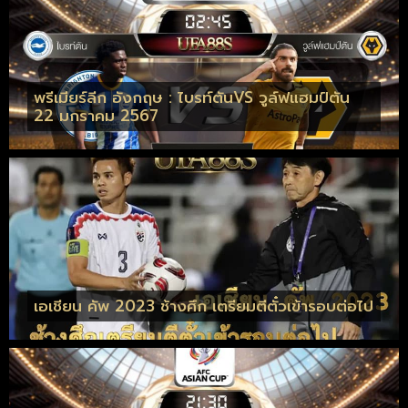
พรีเมียร์ลีก อังกฤษ : ไบรท์ตันVS วูล์ฟแฮมป์ตัน
22 มกราคม 2567
เอเชียน คัพ 2023 ช้างศึก เตรียมตีตั๋วเข้ารอบต่อไป