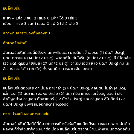
แบล็คเบิร์น
เหย้า – แข่ง 3 ชนะ 2 เสมอ 0 แพ้ 1 ได้ 3 เสีย 3
เยือน – แข่ง 3 ชนะ 1 เสมอ 0 แพ้ 2 ได้ 5 เสีย 5
สภาพทีมล่าสุดของทั้งสองทีม
ฮัดเดอร์สฟิลด์
ฮัดเดอร์สฟิลด์เกมนี้มีปัญหาสภาพทีมเยอะ มาร์ติน แว็กฮอร์น (11 นัด/1 ประตู),
ยูตะ นากายะมะ (14 นัด/2 ประตู), ฟาอุสติโน่ อันโจริน (8 นัด/2 ประตู), ลี นิโคลล์ส
(25 นัด), ดูแอน โฮล์มส์ (27 นัด/2 ประตู), จาไฮม์ เฮ้ดลี่ย์ (6 นัด/1 ประตู) กับ โอ
ลิเวอร์ เตอร์ตัน (18 นัด) ทั้งหมดมีอาการบาดเจ็บรบกวน
แบล็คเบิร์น
แบล็คเบิร์นต้องเสีย ดาเนี่ยล อายาล่า (24 นัด/1 ประตู), คลินตัน โมล่า (4 นัด),
แจ็ค เวล (15 นัด) และ จอห์น บัคลี่ย์ (21 นัด) ที่มีอาการบาดเจ็บอยู่ ส่วนกำลัง
สำคัญอย่าง ซามูเอล กัลลาเกอร์ (32 นัด/7 ประตู) และ ซามูเอล ซีโมดิกส์ (27
นัด/4 ประตู) ยังพร้อมออกสตาร์ทตัวจริง
ความน่าจะเป็นของการแข่งขัน
ฮัดเดอร์สฟิลด์มีสถิติที่ดีมากในการเปิดรังรับมือแบล็คเบิร์นเอาชนะมาหลายนัดติด
ผลงานก็กำลังเข้าฝักชนะมาต่อเนื่อง แบล็คเบิร์นตรงกันข้ามแพ้หลายนัดติดต่อกัน