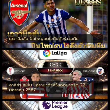
เอวานิลสัน ปืนใหญ่สนใจดึงตัวร่าวมทีม
ลาลีก้า สเปน : กรานาด้าVSแอตมาดริด 22
มกราคม 2567