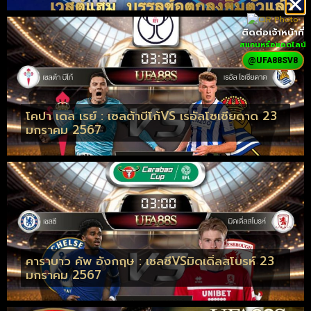
ติดต่อเจ้าหน้าที่
สแกนหรือแอดไลน์
@UFA88SV8
โคปา เดล เรย์ : เซลต้าบีโก้VS เรอัลโซเซียดาด 23
มกราคม 2567
คาราบาว คัพ อังกฤษ : เชลซีVSมิดเดิ่ลสโบรห์ 23
มกราคม 2567