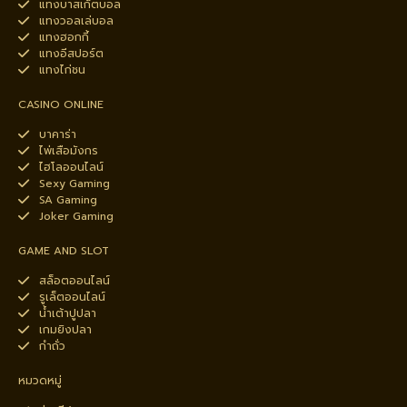
แทงบาสเก็ตบอล
แทงวอลเล่บอล
แทงฮอกกี้
แทงอีสปอร์ต
แทงไก่ชน
CASINO ONLINE
บาคาร่า
ไพ่เสือมังกร
ไฮโลออนไลน์
Sexy Gaming
SA Gaming
Joker Gaming
GAME AND SLOT
สล็อตออนไลน์
รูเล็ตออนไลน์
น้ำเต้าปูปลา
เกมยิงปลา
กำถั่ว
หมวดหมู่