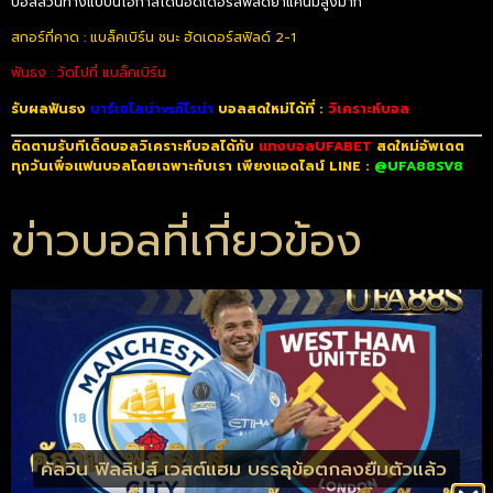
บอลสวนทางแบบนี้โอกาสโดนฮัดเดอร์สฟิลด์ย้ำแค้นมีสูงมาก
สกอร์ที่คาด : แบล็คเบิร์น ชนะ ฮัดเดอร์สฟิลด์ 2-1
ฟันธง : วัดไปที่ แบล็คเบิร์น
รับผลฟันธง
บาร์เซโลน่าvsกิโรน่า
บอลสดใหม่ได้ที่ :
วิเคราะห์บอล
ติดตามรับทีเด็ดบอลวิเคราะห์บอลได้กับ
แทงบอลUFABET
สดใหม่อัพเดต
ทุกวันเพื่อแฟนบอลโดยเฉพาะกับเรา เพียงแอดไลน์ LINE :
@UFA88SV8
ข่าวบอลที่เกี่ยวข้อง
คัลวิน ฟิลลิปส์ เวสต์แฮม บรรลุข้อตกลงยืมตัวแล้ว