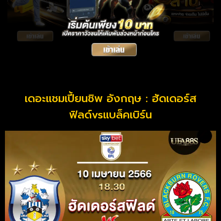
เดอะแชมเปี้ยนชิพ อังกฤษ : ฮัดเดอร์ส
ฟิลด์vsแบล็คเบิร์น