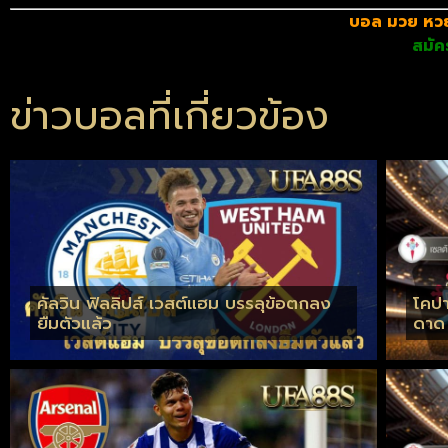
บอล มวย หวย
สมัค
ข่าวบอลที่เกี่ยวข้อง
คัลวิน ฟิลลิปส์ เวสต์แฮม บรรลุข้อตกลง
โคปา
ยืมตัวแล้ว
ดาด