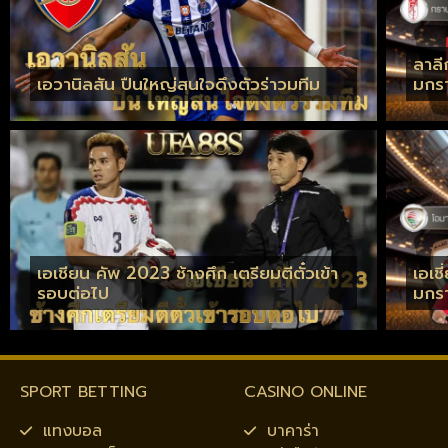
ลาลี
เอวานิลสัน ปืนใหญ่สนใจดึงตัวร่าวมทีม
มกร
เอเชียน คัพ 2023 ช้างศึก เตรียมตีตั๋วเข้า
เอเช
รอบต่อไป
มกร
SPORT BETTING
CASINO ONLINE
แทงบอล
บาคาร่า