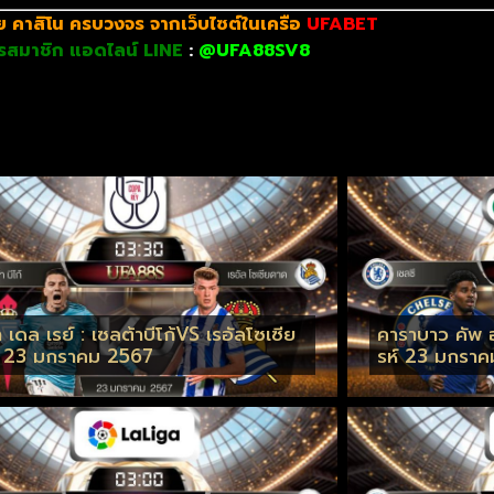
 คาสิโน ครบวงจร จากเว็บไซต์ในเครือ
UFABET
รสมาชิก แอดไลน์ LINE
:
@UFA88SV8
 เดล เรย์ : เซลต้าบีโก้VS เรอัลโซเซีย
คาราบาว คัพ อ
 23 มกราคม 2567
รห์ 23 มกรา