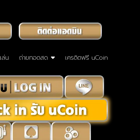
าเล่น
ถ่ายทอดสด
เครดิตฟรี uCoin