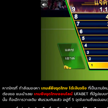
หากใครที่ กำลังมองหา
เกมส์ยิงจุดโทษ ได้เงินจริง
ที่เป็นเกมให
ต้องขอ แนะนำเลย
เกมยิงจุดโทษออนไลน์
UFABET ที่มีรูปแบบการ
นั้น ก็จะมีการวางเดิม พันรวมกันแล้ว อยู่ที่ 5 จุดในเกมซึ่งแน่นอนว