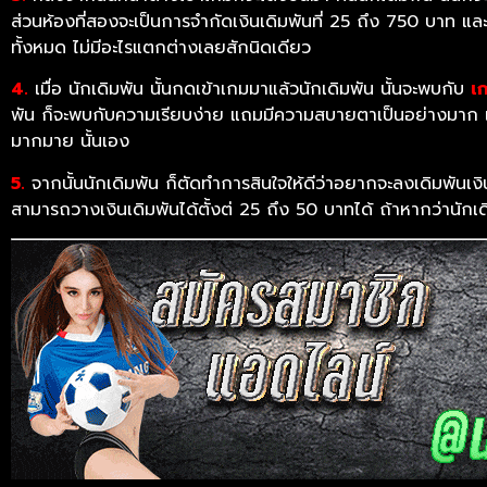
ส่วนห้องที่สองจะเป็นการจำกัดเงินเดิมพันที่ 25 ถึง 750 บาท และห
ทั้งหมด ไม่มีอะไรแตกต่างเลยสักนิดเดียว
4.
เมื่อ นักเดิมพัน นั้นกดเข้าเกมมาแล้วนักเดิมพัน นั้นจะพบกับ
เ
พัน ก็จะพบกับความเรียบง่าย แถมมีความสบายตาเป็นอย่างมาก แน่นอน
มากมาย นั้นเอง
5.
จากนั้นนักเดิมพัน ก็ตัดทำการสินใจให้ดีว่าอยากจะลงเดิมพันเงิ
สามารถวางเงินเดิมพันได้ตั้งต่ 25 ถึง 50 บาทได้ ถ้าหากว่านักเด