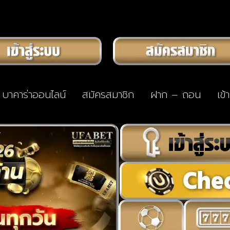
บาคาร่าออนไลน์
สมัครสมาชิก
ฝาก – ถอน
เข้