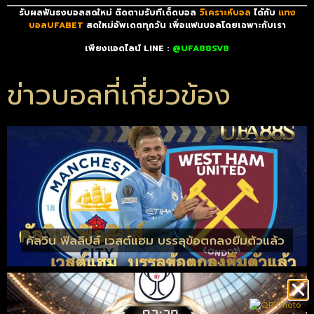
รับผลฟันธงบอลสดใหม่ ติดตามรับทีเด็ดบอล
วิเคราะห์บอล
ได้กับ
แทง
บอลUFABET
สดใหม่อัพเดตทุกวัน เพื่อแฟนบอลโดยเฉพาะกับเรา
เพียงแอดไลน์ LINE :
@UFA88SV8
ข่าวบอลที่เกี่ยวข้อง
คัลวิน ฟิลลิปส์ เวสต์แฮม บรรลุข้อตกลงยืมตัวแล้ว