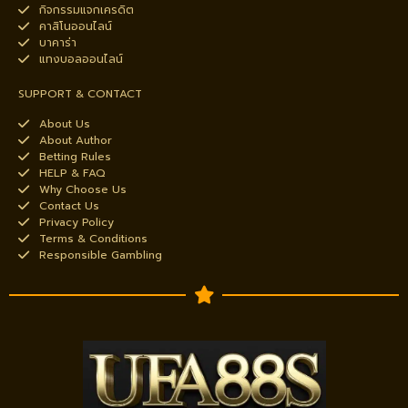
กิจกรรมแจกเครดิต
คาสิโนออนไลน์
บาคาร่า
แทงบอลออนไลน์
SUPPORT & CONTACT
About Us
About Author
Betting Rules
HELP & FAQ
Why Choose Us
Contact Us
Privacy Policy
Terms & Conditions
Responsible Gambling