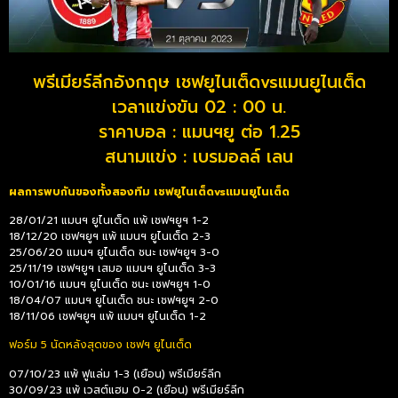
พรีเมียร์ลีกอังกฤษ เชฟยูไนเต็ดvsแมนยูไนเต็ด
เวลาแข่งขัน 02 : 00 น.
ราคาบอล : แมนฯยู ต่อ 1.25
สนามแข่ง : เบรมอลล์ เลน
ผลการพบกันของทั้งสองทีม เชฟยูไนเต็ดvsแมนยูไนเต็ด
28/01/21 แมนฯ ยูไนเต็ด แพ้ เชฟฯยูฯ 1-2
18/12/20 เชฟฯยูฯ แพ้ แมนฯ ยูไนเต็ด 2-3
25/06/20 แมนฯ ยูไนเต็ด ชนะ เชฟฯยูฯ 3-0
25/11/19 เชฟฯยูฯ เสมอ แมนฯ ยูไนเต็ด 3-3
10/01/16 แมนฯ ยูไนเต็ด ชนะ เชฟฯยูฯ 1-0
18/04/07 แมนฯ ยูไนเต็ด ชนะ เชฟฯยูฯ 2-0
18/11/06 เชฟฯยูฯ แพ้ แมนฯ ยูไนเต็ด 1-2
ฟอร์ม 5 นัดหลังสุดของ เชฟฯ ยูไนเต็ด
07/10/23 แพ้ ฟูแล่ม 1-3 (เยือน) พรีเมียร์ลีก
30/09/23 แพ้ เวสต์แฮม 0-2 (เยือน) พรีเมียร์ลีก