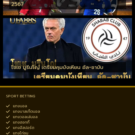
2567
โชเซ มูรีนโญ่ เตรียมคุมบังเหียน อัล-ชาบับ
SPORT BETTING
แทงบอล
แทงบาสเก็ตบอล
แทงวอลเล่บอล
แทงฮอกกี้
แทงอีสปอร์ต
แทงไก่ชน