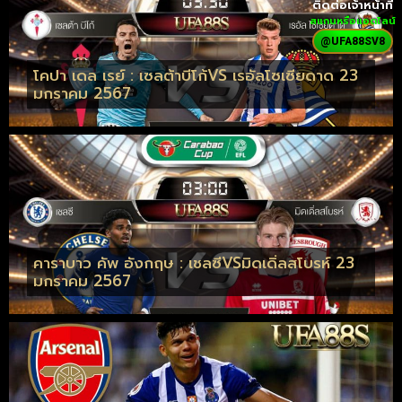
ติดต่อเจ้าหน้าที่
สแกนหรือแอดไลน์
@UFA88SV8
โคปา เดล เรย์ : เซลต้าบีโก้VS เรอัลโซเซียดาด 23
มกราคม 2567
คาราบาว คัพ อังกฤษ : เชลซีVSมิดเดิ่ลสโบรห์ 23
มกราคม 2567