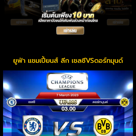
ยูฟ่า แชมเปี้ยนส์ ลีก เชลซีVSดอร์ทมุนด์