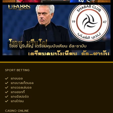
โชเซ มูรีนโญ่ เตรียมคุมบังเหียน อัล-ชาบับ
SPORT BETTING
แทงบอล
แทงบาสเก็ตบอล
แทงวอลเล่บอล
แทงฮอกกี้
แทงอีสปอร์ต
แทงไก่ชน
CASINO ONLINE