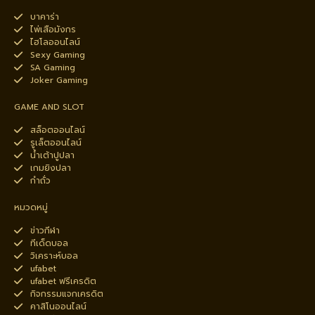
บาคาร่า
ไพ่เสือมังกร
ไฮโลออนไลน์
Sexy Gaming
SA Gaming
Joker Gaming
GAME AND SLOT
สล็อตออนไลน์
รูเล็ตออนไลน์
น้ำเต้าปูปลา
เกมยิงปลา
กำถั่ว
หมวดหมู่
ข่าวกีฬา
ทีเด็ดบอล
วิเคราะห์บอล
ufabet
ufabet ฟรีเครดิต
กิจกรรมแจกเครดิต
คาสิโนออนไลน์