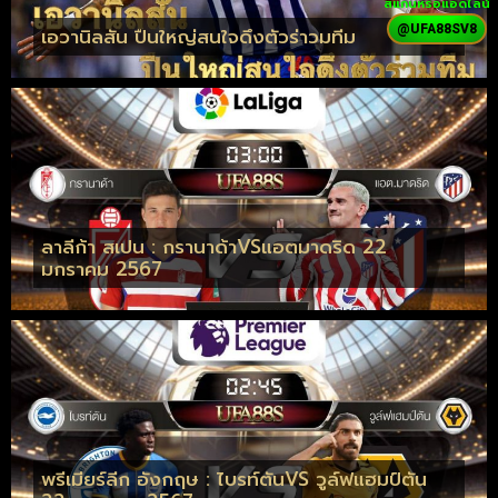
สแกนหรือแอดไลน์
@UFA88SV8
เอวานิลสัน ปืนใหญ่สนใจดึงตัวร่าวมทีม
ลาลีก้า สเปน : กรานาด้าVSแอตมาดริด 22
มกราคม 2567
พรีเมียร์ลีก อังกฤษ : ไบรท์ตันVS วูล์ฟแฮมป์ตัน