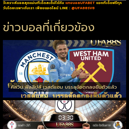
วิเคราะห์บอลสุดแม่นทีเด็ดสเต็ปได้กับ
แทงบอลUFABET
แจกทีเด็ดฟรีทุก
วันโดยเฉพาะกับเรา เพียงแอดไลน์ LINE :
@UFA88SV8
ข่าวบอลที่เกี่ยวข้อง
คัลวิน ฟิลลิปส์ เวสต์แฮม บรรลุข้อตกลงยืมตัวแล้ว