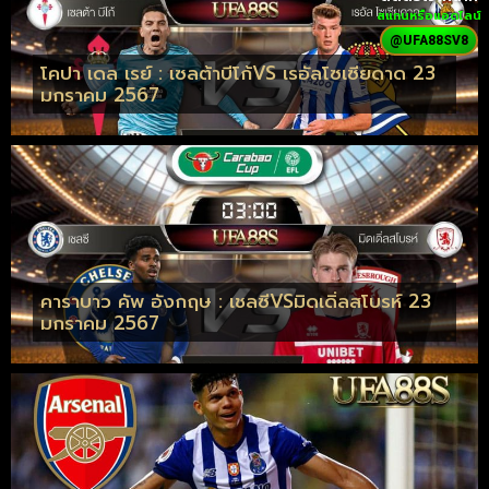
สแกนหรือแอดไลน์
@UFA88SV8
โคปา เดล เรย์ : เซลต้าบีโก้VS เรอัลโซเซียดาด 23
มกราคม 2567
คาราบาว คัพ อังกฤษ : เชลซีVSมิดเดิ่ลสโบรห์ 23
มกราคม 2567