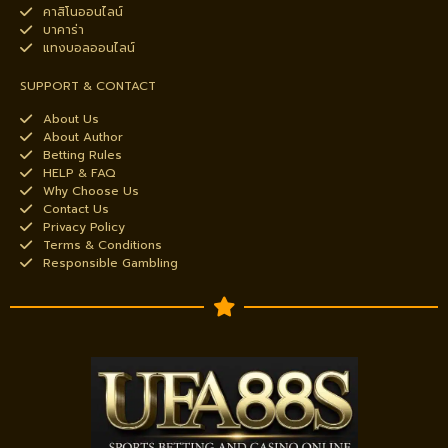
คาสิโนออนไลน์
บาคาร่า
แทงบอลออนไลน์
SUPPORT & CONTACT
About Us
About Author
Betting Rules
HELP & FAQ
Why Choose Us
Contact Us
Privacy Policy
Terms & Conditions
Responsible Gambling