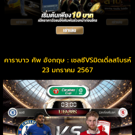
คาราบาว คัพ อังกฤษ : เชลซีVSมิดเดิ่ลสโบรห์
23 มกราคม 2567