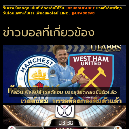
วิเคราะห์บอลสุดแม่นทีเด็ดสเต็ปได้กับ
แทงบอลUFABET
แจกทีเด็ดฟรีทุก
วันโดยเฉพาะกับเรา เพียงแอดไลน์ LINE :
@UFA88SV8
ข่าวบอลที่เกี่ยวข้อง
คัลวิน ฟิลลิปส์ เวสต์แฮม บรรลุข้อตกลงยืมตัวแล้ว