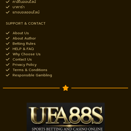
คาสิโนออนไลน์
บาคาร่า
แทงบอลออนไลน์
SUPPORT & CONTACT
About Us
About Author
Betting Rules
HELP & FAQ
Why Choose Us
Contact Us
Privacy Policy
Terms & Conditions
Responsible Gambling