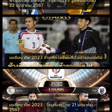
พรีเมียร์ลีก อังกฤษ : ไบรท์ตันVS วูล์ฟแฮมป์ตัน
22 มกราคม 2567
เอเชียน คัพ 2023 ช้างศึก เตรียมตีตั๋วเข้ารอบต่อไป
เอเชี่ยน คัพ 2023 : โอมานvsไทย 21 มกราคม
2567