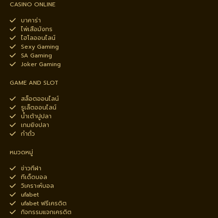
CASINO ONLINE
บาคาร่า
ไพ่เสือมังกร
ไฮโลออนไลน์
Sexy Gaming
SA Gaming
Joker Gaming
GAME AND SLOT
สล็อตออนไลน์
รูเล็ตออนไลน์
น้ำเต้าปูปลา
เกมยิงปลา
กำถั่ว
หมวดหมู่
ข่าวกีฬา
ทีเด็ดบอล
วิเคราะห์บอล
ufabet
ufabet ฟรีเครดิต
กิจกรรมแจกเครดิต