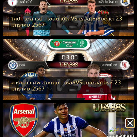
โคปา เดล เรย์ : เซลต้าบีโก้VS เรอัลโซเซียดาด 23
มกราคม 2567
คาราบาว คัพ อังกฤษ : เชลซีVSมิดเดิ่ลสโบรห์ 23
มกราคม 2567
ติดต่อเจ้าหน้าที่