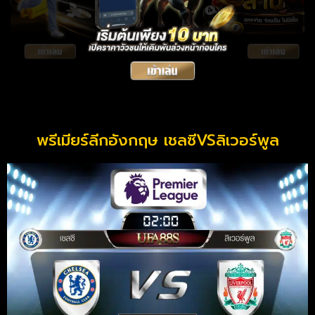
พรีเมียร์ลีกอังกฤษ เชลซีVSลิเวอร์พูล