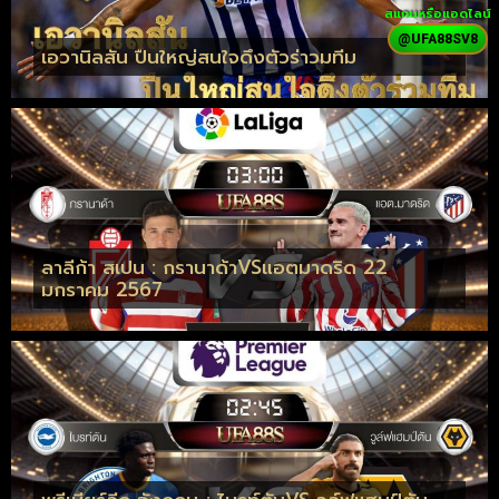
สแกนหรือแอดไลน์
@UFA88SV8
เอวานิลสัน ปืนใหญ่สนใจดึงตัวร่าวมทีม
ลาลีก้า สเปน : กรานาด้าVSแอตมาดริด 22
มกราคม 2567