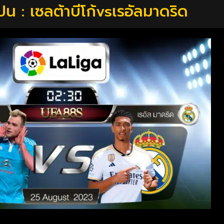
ปน : เซลต้าบีโก้vsเรอัลมาดริด