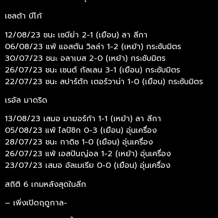
เซลต้า บีโก้
12/08/23 ชนะ เซบีย่า 2-1 (เยือน) ลา ลีกา
06/08/23 แพ้ แอสตัน วิลล่า 1-2 (เหย้า) กระชับมิตร
30/07/23 ชนะ อลาเบส 2-0 (เหย้า) กระชับมิตร
26/07/23 ชนะ เซนต์ กัลเลน 3-1 (เยือน) กระชับมิตร
22/07/23 ชนะ สปาร์ตัก เตอร์วาน่า 1-0 (เยือน) กระชับมิตร
เรอัล มาดริด
13/08/23 เสมอ มายอร์ก้า 1-1 (เหย้า) ลา ลีกา
05/08/23 แพ้ ไลป์ซิก 0-3 (เยือน) อุ่นเครื่อง
28/07/23 ชนะ กาดิซ 1-0 (เยือน) อุ่นเครื่อง
26/07/23 แพ้ เอสปันญ่อล 1-2 (เหย้า) อุ่นเครื่อง
23/07/23 เสมอ อัลเมเรีย 0-0 (เยือน) อุ่นเครื่อง
สถิติ 6 เกมหลังสุดในลีก
– เพิ่งเปิดฤดูกาล-