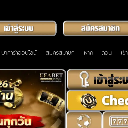
บาคาร่าออนไลน์
สมัครสมาชิก
ฝาก – ถอน
เข้