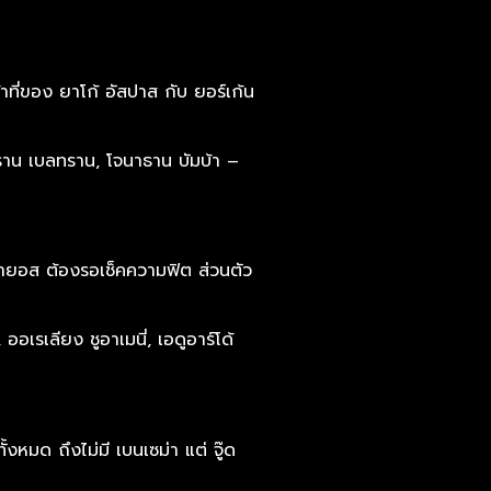
าที่ของ ยาโก้ อัสปาส กับ ยอร์เก้น
, ฟราน เบลทราน, โจนาธาน บัมบ้า –
 เซบายอส ต้องรอเช็คความฟิต ส่วนตัว
ออเรเลียง ชูอาเมนี่, เอดูอาร์โด้
้งหมด ถึงไม่มี เบนเซม่า แต่ จู๊ด