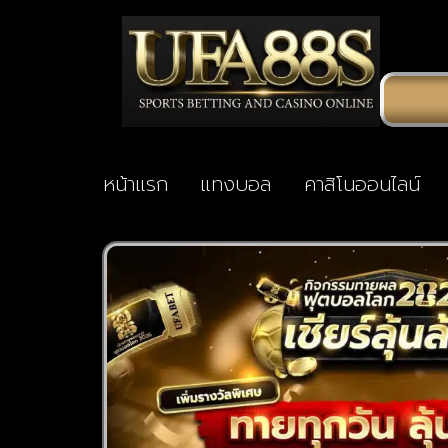
หน้าแรก
แทงบอล
คาสิโนออนไลน์