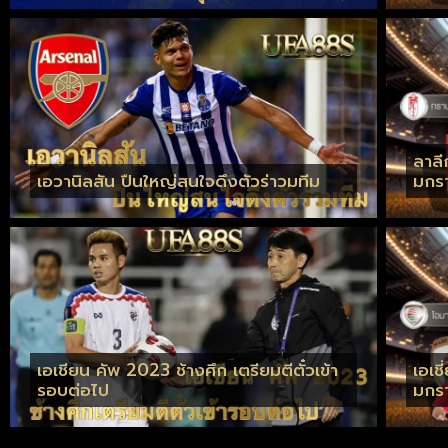
ลาลี
เอวานิลสัน ปืนใหญ่สนใจดึงตัวร่าวมทีม
มกร
เอเชียน คัพ 2023 ช้างศึก เตรียมตีตั๋วเข้า
เอเช
รอบต่อไป
มกร