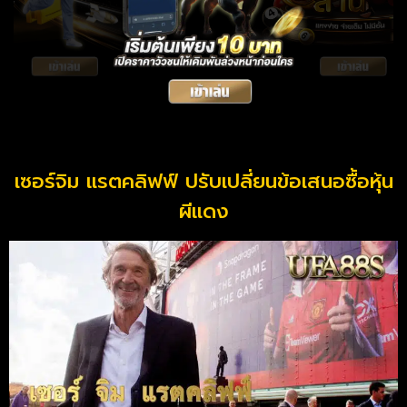
เซอร์จิม แรตคลิฟฟ์ ปรับเปลี่ยนข้อเสนอซื้อหุ้น
ผีแดง