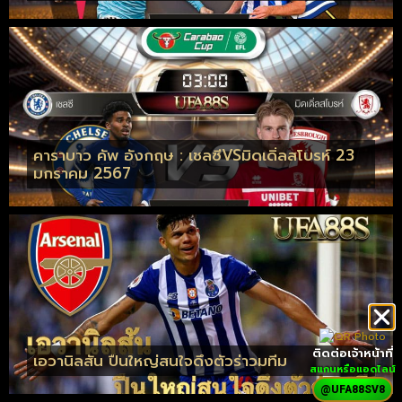
คาราบาว คัพ อังกฤษ : เชลซีVSมิดเดิ่ลสโบรห์ 23
มกราคม 2567
ติดต่อเจ้าหน้าที่
เอวานิลสัน ปืนใหญ่สนใจดึงตัวร่าวมทีม
สแกนหรือแอดไลน์
@UFA88SV8