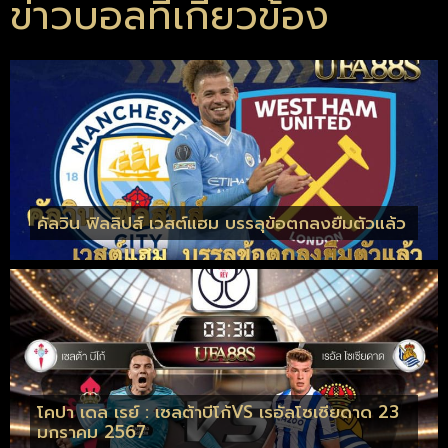
ข่าวบอลที่เกี่ยวข้อง
คัลวิน ฟิลลิปส์ เวสต์แฮม บรรลุข้อตกลงยืมตัวแล้ว
โคปา เดล เรย์ : เซลต้าบีโก้VS เรอัลโซเซียดาด 23
มกราคม 2567