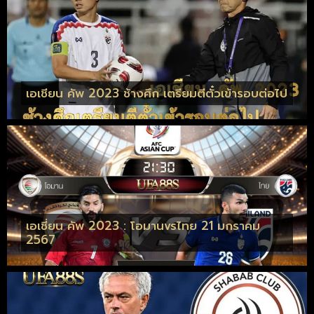
เอเชียน คัพ 2023 ช้างศึก เตรียมตีตั๋วเข้ารอบต่อไป
เอเชี่ยน คัพ 2023 : โอมานvsไทย 21 มกราคม
2567