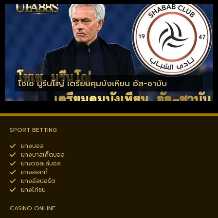
โชเซ มูรีนโญ่ เตรียมคุมบังเหียน อัล-ชาบับ
SPORT BETTING
แทงบอล
แทงบาสเก็ตบอล
แทงวอลเล่บอล
แทงฮอกกี้
แทงอีสปอร์ต
แทงไก่ชน
CASINO ONLINE