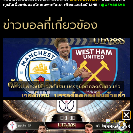
ทุกวันเพื่อแฟนบอลโดยเฉพาะกับเรา เพียงแอดไลน์ LINE :
@UFA88SV8
ข่าวบอลที่เกี่ยวข้อง
คัลวิน ฟิลลิปส์ เวสต์แฮม บรรลุข้อตกลงยืมตัวแล้ว
ติดต่อเจ้าหน้าที่
สแกนหรือแอดไลน์