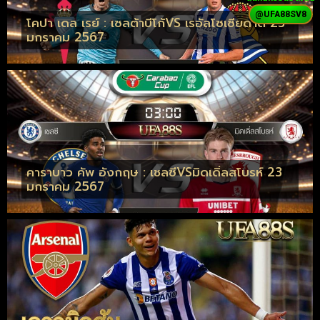
@UFA88SV8
โคปา เดล เรย์ : เซลต้าบีโก้VS เรอัลโซเซียดาด 23
มกราคม 2567
คาราบาว คัพ อังกฤษ : เชลซีVSมิดเดิ่ลสโบรห์ 23
มกราคม 2567