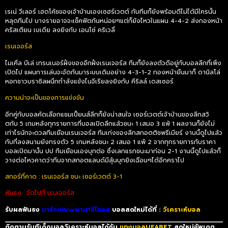
เรเน่ วีเลอร์ เฮดโค้ชของเจ้าบ้านเองเซฮร์เวตต์ กับทีมก็ยังพร้อมดีไม่ได้มีใครนั้น
หลุดทีมไป บางรายอาจจะเช็คฟิตกันหน่อยๆแต่ก็ยังไหวในแผน
4-4-2
ส่งกองหน้า
คริสเตียน เบเดีย ลงยิงกับ เอนโซ่ คริเวลี่
เรนเจอร์ส
ไมเคิ่ล บีเล่ เทรนเนอร์ฝั่งของอีกฝั่งเรนเจอร์ส ทีมก็ยังลงตัวดีอยู่กับบอลลีกที่เพิ่ง
เปิดไป แผนการเล่นจะจัดกันมาระบบเดิมอย่าง
4-3-1-2
กองหน้ายืนมาก็ ดานิลโล่
หอกชาวบราซิลผนึกกำลังแข้งไนจีเรียลงยิงกับ คีริลล์ เดสเซอร์
ความน่าจะเป็นของการแข่งขัน
อีกคู่กับบอลคัดเลือกแชมเปี้ยนส์ลีกก็ยังน่าสนใจ เซอร์เวตต์เจ้าบ้านของลีกสวิ
ตกับ
5
เกมหลังทุกรายการที่บอลเปิดลีกแล้วชนะ
1
เสมอ
3
แพ้
1
ผลงานก็ยังไม่
เท่าไรนักจะดวลทีมเยือนเรนเจอร์ส ทีมเก่งของลีกสกอตติชพรีเมียร์ งานนี้ดูไปแล้ว
กับที่ลงสนามยังทรงตัว
5
เกมหลังชนะ
2
เสมอ
1
แพ้
2
จากทุกรายการกับราคา
บอลเปิดมานั้น ปป ทีมเยือนเองบุกต่อ ซึ่งเลกแรกชนะมาก่อน
2-1
งานนี้ดูไปแล้วก็
วางต่อไหวคาดว่าทีมจากสกอตแลนด์มีลุ้นบุกยิงเฉือนๆได้อีกคราไป
สกอร์ที่คาด : เรนเจอร์ส ชนะ เซอร์เวตต์ 3-1
ฟันธง : วัดไปที่ เรนเจอร์ส
รับผลฟันธง
มาร์กเซยvsพานาธิไกอส
บอลสดใหม่ได้ที่ :
วิเคราะห์บอล
ติดตามรับทีเด็ดบอลวิเคราะห์บอลได้กับ
แทงบอลUFABET
สดใหม่อัพเดต