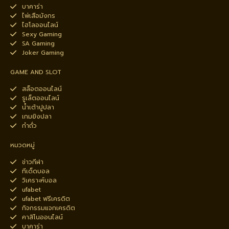
บาคาร่า
ไพ่เสือมังกร
ไฮโลออนไลน์
Sexy Gaming
SA Gaming
Joker Gaming
GAME AND SLOT
สล็อตออนไลน์
รูเล็ตออนไลน์
น้ำเต้าปูปลา
เกมยิงปลา
กำถั่ว
หมวดหมู่
ข่าวกีฬา
ทีเด็ดบอล
วิเคราะห์บอล
ufabet
ufabet ฟรีเครดิต
กิจกรรมแจกเครดิต
คาสิโนออนไลน์
บาคาร่า