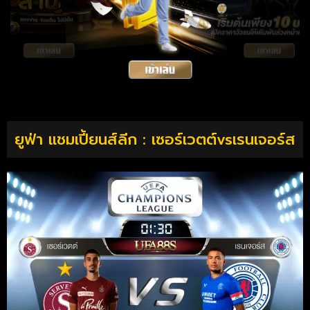
ยูฟ่า แชมเปี้ยนส์ลีก : เซอร์เวตต์vsเรนเจอร์ส