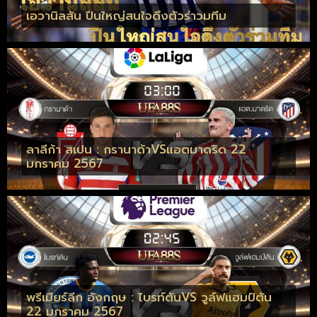
เอวานิลสัน ปืนใหญ่สนใจดึงตัวร่าวมทีม
ลาลีก้า สเปน : กรานาด้าVSแอตมาดริด 22
มกราคม 2567
พรีเมียร์ลีก อังกฤษ : ไบรท์ตันVS วูล์ฟแฮมป์ตัน
22 มกราคม 2567