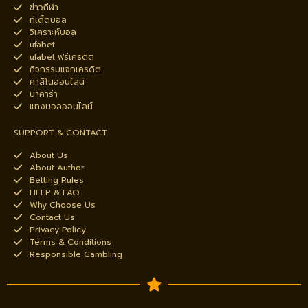
ข่าวกีฬา
ทีเด็ดบอล
วิเคราะห์บอล
ufabet
ufabet ฟรีเครดิต
กิจกรรมแจกเครดิต
คาสิโนออนไลน์
บาคาร่า
แทงบอลออนไลน์
SUPPORT & CONTACT
About Us
About Author
Betting Rules
HELP & FAQ
Why Choose Us
Contact Us
Privacy Policy
Terms & Conditions
Responsible Gambling