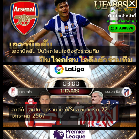
ติดต่อเจ้าหน้าที่
สแกนหรือแอดไลน์
@UFA88SV8
เอวานิลสัน ปืนใหญ่สนใจดึงตัวร่าวมทีม
ลาลีก้า สเปน : กรานาด้าVSแอตมาดริด 22
มกราคม 2567