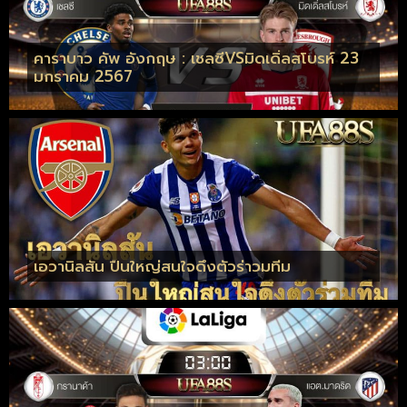
คาราบาว คัพ อังกฤษ : เชลซีVSมิดเดิ่ลสโบรห์ 23
มกราคม 2567
เอวานิลสัน ปืนใหญ่สนใจดึงตัวร่าวมทีม