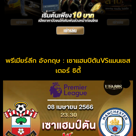
พรีเมียร์ลีก อังกฤษ : เซาแฮมป์ตันVSแมนเชส
เตอร์ ซิตี้