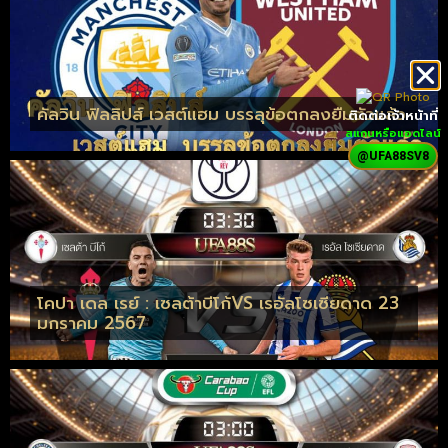
คัลวิน ฟิลลิปส์ เวสต์แฮม บรรลุข้อตกลงยืมตัวแล้ว
ติดต่อเจ้าหน้าที่
สแกนหรือแอดไลน์
@UFA88SV8
โคปา เดล เรย์ : เซลต้าบีโก้VS เรอัลโซเซียดาด 23
มกราคม 2567