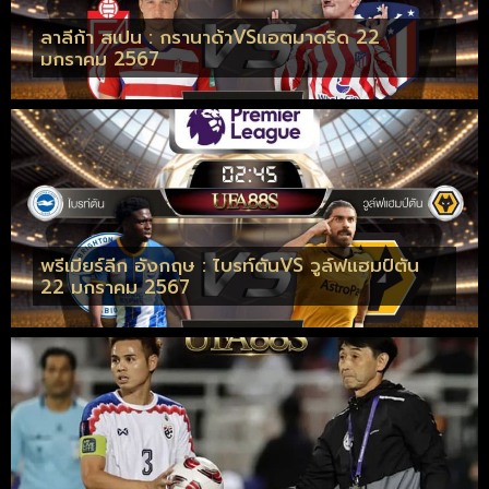
ลาลีก้า สเปน : กรานาด้าVSแอตมาดริด 22
มกราคม 2567
พรีเมียร์ลีก อังกฤษ : ไบรท์ตันVS วูล์ฟแฮมป์ตัน
22 มกราคม 2567