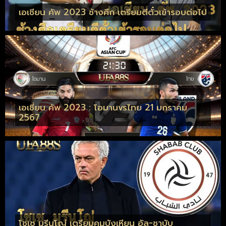
เอเชียน คัพ 2023 ช้างศึก เตรียมตีตั๋วเข้ารอบต่อไป
เอเชี่ยน คัพ 2023 : โอมานvsไทย 21 มกราคม
2567
โชเซ มูรีนโญ่ เตรียมคุมบังเหียน อัล-ชาบับ