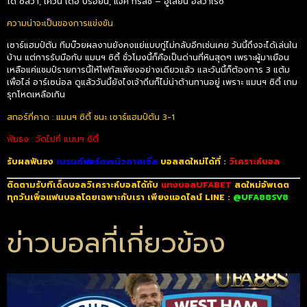
โด้ ซิลวา, เควิน เดอ บรอยน์, แจ็ค กรีลิช – ฮูเลี่ยน อัลวาเรซ
ความน่าจะเป็นของการแข่งขัน
เซาธ์แฮมป์ตัน ทีมบ๊วยผลงานยังคงแย่แบบกู่ไม่กลับอีกเช่นเคย วันนี้ถึงจะได้เล่นใน
บ้าน แต่การรับมือกับ แมนฯ ซิตี้ ชั่วโมงนี้ก็คือเป็นด่านที่หินสุดๆ เพราะผู้มาเยือน
เหลือแค่แชมป์รายการนี้ให้โฟกัสเพียงอย่างเดียวแล้ว และวันนี้ก็ต้องการ 3 แต้ม
เพื่อไล่ อาร์เซน่อล ดูแล้ววันนี้ยังไงเจ้าถิ่นก็ไม่น่าต้านทานอยู่ เพราะ แมนฯ ซิตี้ เกม
รุกโหดเหลือเกิน
สกอร์ที่คาด : แมนฯ ซิตี้ ชนะ เซาธ์แฮมป์ตัน 3-1
ฟันธง : วัดไปที่ แมนฯ ซิตี้
รับผลฟันธง
เบรนท์ฟอร์ดvsนิวคาสเซิ่ล
บอลสดใหม่ได้ที่ :
วิเคราะห์บอล
ติดตามรับทีเด็ดบอลวิเคราะห์บอลได้กับ
แทงบอลUFABET
สดใหม่อัพเดต
ทุกวันเพื่อแฟนบอลโดยเฉพาะกับเรา เพียงแอดไลน์ LINE :
@UFA88SV8
ข่าวบอลที่เกี่ยวข้อง