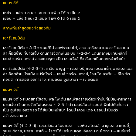
แมนฯ ซิตี้
เหย้า – แข่ง 3 ชนะ 3 เสมอ 0 แพ้ 0 ได้ 9 เสีย 2
เยือน – แข่ง 3 ชนะ 2 เสมอ 1 แพ้ 0 ได้ 6 เสีย 2
สภาพทีมล่าสุดของทั้งสองทีม
เซาธ์แฮมป์ตัน
เซาธ์แฮมป์ตัน จะไม่มี วาเลนติโน่ ลอฟราเมนโต้, ฆวน ลาริออส และ อาร์เมล เบล
ล่า ค็อตช๊าป ที่บาดเจ็บ ด้านการจัดทัพในระบบ 4-2-3-1 แดนกลางมีแกนหลักที่
เจมส์ วอร์ด-เพราส์ ส่วนแนวรุกจะเป็น เช อดัมส์ ที่จะรับบทเป็นกองหน้าตัวเป้า
เซาธ์แฮมป์ตัน (4-2-3-1) : กาวิน บาซูนู – เจมส์ บรี, แยน เบดนาเร็ค, อาร์เมล เบล
ล่า ค็อตช๊าป, โรแม็ง แปร์กโรด์ – เจมส์ วอร์ด-เพราส์, โรเมโอ ลาเวีย – ธีโอ วัต
คอตต์, การ์ลอส อัลการาซ, คามัลดีน ซูเลมาน่า – เช อดัมส์
แมนฯ ซิตี้
แมนฯ ซิตี้ จะหมดสิทธิ์ใช้งาน ฟิล โฟเด้น แค่เพียงรายเดียวเท่านั้นที่มีปัญหาอาการ
บาดเจ็บ ด้านการจัดทัพในระบบ 4-2-3-1 ถ้า เออร์ลิ่ง ฮาแลนด์ ฟิตไม่ทันก็น่าจะ
เป็น ฮูเลี่ยน อัลวาเรซ ได้ยืนเป็นหน้าเป้า โดยมี เควิน เดอ บรอยน์ เป็นตัว
สร้างสรรค์เกม
แมนฯ ซิตี้ (4-2-3-1) : เอแดร์ซอน โมราเอส – จอห์น สโตนส์, มานูเอล อาคานยี่,
รูเบน ดิอาส, นาธาน อาเก้ – โรดริโก้ เอร์นานเดซ, อิลคาน กุนโดกาน – แบร์นาร์