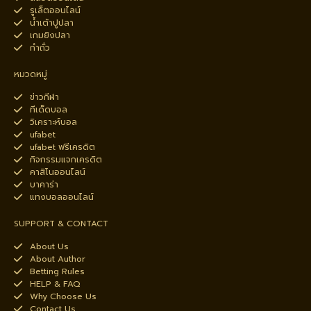
รูเล็ตออนไลน์
น้ำเต้าปูปลา
เกมยิงปลา
กำถั่ว
หมวดหมู่
ข่าวกีฬา
ทีเด็ดบอล
วิเคราะห์บอล
ufabet
ufabet ฟรีเครดิต
กิจกรรมแจกเครดิต
คาสิโนออนไลน์
บาคาร่า
แทงบอลออนไลน์
SUPPORT & CONTACT
About Us
About Author
Betting Rules
HELP & FAQ
Why Choose Us
Contact Us