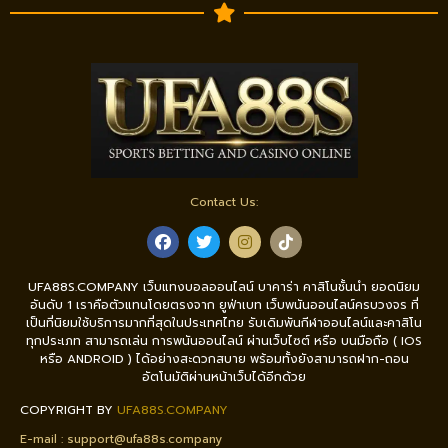
Contact Us:
UFA88S.COMPANY เว็บแทงบอลออนไลน์ บาคาร่า คาสิโนชั้นนำ ยอดนิยม
อันดับ 1 เราคือตัวแทนโดยตรงจาก ยูฟ่าเบท เว็บพนันออนไลน์ครบวงจร ที่
เป็นที่นิยมใช้บริการมากที่สุดในประเทศไทย รับเดิมพันกีฬาออนไลน์และคาสิโน
ทุกประเภท สามารถเล่น การพนันออนไลน์ ผ่านเว็บไซต์ หรือ บนมือถือ ( IOS
หรือ ANDROID ) ได้อย่างสะดวกสบาย พร้อมทั้งยังสามารถฝาก-ถอน
อัตโนมัติผ่านหน้าเว็บได้อีกด้วย
COPYRIGHT BY
UFA88S.COMPANY
E-mail :
support@ufa88s.company