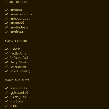
SPORT BETTING
แทงบอล
แทงบาสเก็ตบอล
แทงวอลเล่บอล
แทงฮอกกี้
แทงอีสปอร์ต
แทงไก่ชน
CASINO ONLINE
บาคาร่า
ไพ่เสือมังกร
ไฮโลออนไลน์
Sexy Gaming
SA Gaming
Joker Gaming
GAME AND SLOT
สล็อตออนไลน์
รูเล็ตออนไลน์
น้ำเต้าปูปลา
เกมยิงปลา
กำถั่ว