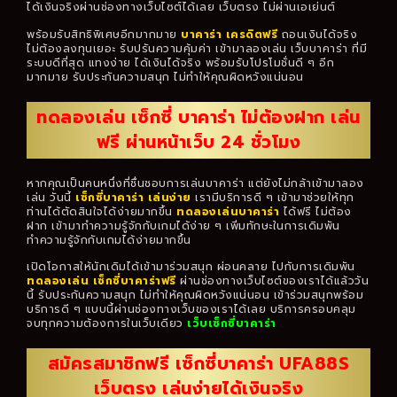
ได้เงินจริงผ่านช่องทางเว็บไซต์ได้เลย เว็บตรง ไม่ผ่านเอเย่นต์
พร้อมรับสิทธิพิเศษอีกมากมาย
บาคาร่า เครดิตฟรี
ถอนเงินได้จริง
ไม่ต้องลงทุนเยอะ รับปรันความคุ้มค่า เข้ามาลองเล่น เว็บบาคาร่า ที่มี
ระบบดีที่สุด แทงง่าย ได้เงินได้จริง พร้อมรับโปรโมชั่นดี ๆ อีก
มากมาย รับประกันความสนุก ไม่ทำให้คุณผิดหวังแน่นอน
ทดลองเล่น เซ็กซี่ บาคาร่า ไม่ต้องฝาก เล่น
ฟรี ผ่านหน้าเว็บ 24 ชั่วโมง
หากคุณเป็นคนหนึ่งที่ชื่นชอบการเล่นบาคาร่า แต่ยังไม่กล้าเข้ามาลอง
เล่น วันนี้
เซ็กซี่บาคาร่า เล่นง่าย
เรามีบริการดี ๆ เข้ามาช่วยให้ทุก
ท่านได้ตัดสินใจได้ง่ายมากขึ้น
ทดลองเล่นบาคาร่า
ได้ฟรี ไม่ต้อง
ฝาก เข้ามาทำความรู้จักกับเกมได้ง่าย ๆ เพิ่มทักษะในการเดิมพัน
ทำความรู้จักกับเกมได้ง่ายมากขึ้น
เปิดโอกาสให้นักเดิมได้เข้ามาร่วมสนุก ผ่อนคลาย ไปกับการเดิมพัน
ทดลองเล่น เซ็กซี่บาคาร่าฟรี
ผ่านช่องทางเว็บไซต์ของเราได้แล้ววัน
นี้ รับประกันความสนุก ไม่ทำให้คุณผิดหวังแน่นอน เข้าร่วมสนุกพร้อม
บริการดี ๆ แบบนี้ผ่านช่องทางเว็บของเราได้เลย บริการครอบคลุม
จบทุกความต้องการในเว็บเดียว
เว็บเซ็กซี่บาคาร่า
สมัครสมาชิกฟรี เซ็กซี่บาคาร่า UFA88S
เว็บตรง เล่นง่ายได้เงินจริง