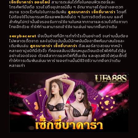
เซ็กซี่บาคาร่า ออนไลน์
สามารถเล่นได้ทั้งในคอมพิวเตอร์และ
โทรศัพท์มือถือ รวมไปถึงอุปกรณ์อื่น ๆ อีกมากมายได้อย่างสะดวก
สบาย รวดเร็วทันใจในการเดิมพัน
สูตรบาคาร่า เซ็กซี่บาคาร่า
โดยที่
ไม่ต้องใช้โปรแกรมหรือแอพพลิเคชั่นใด ๆ ในการติดตั้งระบบ และที่
สำคัญไปกว่านั้นยังรองรับการใช้งานในหลากภาษาและรวมไปถึงภาษา
ไทยอีกด้วย ทำให้ท่านสามารถเข้าใช้งานเล่นง่ายมากขึ้นกว่าเดิม
sexybacarat
ยังเป็นค่ายที่มีการทำกำไรเป็นอย่างดี จนท่านนั้นต้อง
ไม่พลาดเด็ดขาด และในปัจจุบันนั้นมีนักพนันมืออาชีพหันมาสนใจและ
เดิมพันเล่น
สูตรบาคาร่า เซ็กซี่บาคาร่า
ดีลเลอร์สาวสวยมากหน้า
หลายตานุ่งบิกินี่ตัวจิ๋ว ที่คอยสลับเปลี่ยนหมุนเวียนเปิดไพ่ให้กับได้ลุ้น
อย่างใจจดใจจอ ด้วยลีลาการแจกไพ่ที่ตื่นเต้น และสุดสยิวไปหุ่นเซ็กซี่
ทำให้การเดิมพันเล่นบาคาร่าของท่านนั้นมีชีวิตชีวามากยิ่งกว่าเดิม
หลายเท่า