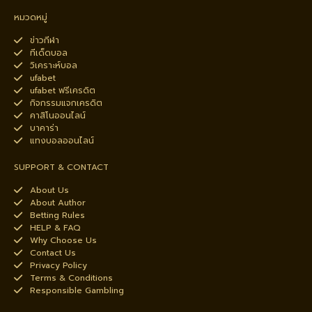
หมวดหมู่
ข่าวกีฬา
ทีเด็ดบอล
วิเคราะห์บอล
ufabet
ufabet ฟรีเครดิต
กิจกรรมแจกเครดิต
คาสิโนออนไลน์
บาคาร่า
แทงบอลออนไลน์
SUPPORT & CONTACT
About Us
About Author
Betting Rules
HELP & FAQ
Why Choose Us
Contact Us
Privacy Policy
Terms & Conditions
Responsible Gambling