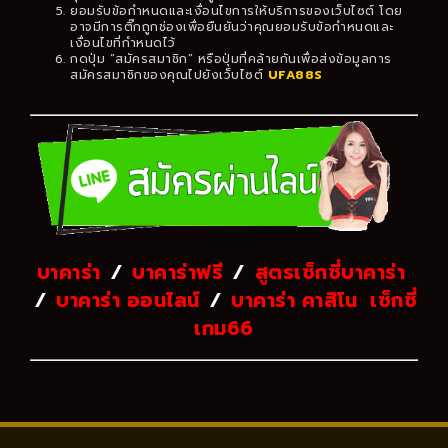
ยอมรับข้อกำหนดและเงื่อนไขการให้บริการของเว็บไซต์ โดย
อาจมีการติ๊กถูกช่องเพื่อยืนยันว่าคุณยอมรับข้อกำหนดและ
เงื่อนไขที่กำหนดไว้
กดปุ่ม “สมัครสมาชิก” หรือปุ่มที่คล้ายกันเพื่อส่งข้อมูลการ
สมัครสมาชิกของคุณไปยังเว็บไซต์
UFA88S
บาคาร่า
⁄
บาคาร่าฟรี
⁄
สูตรเซ็กซี่บาคาร่า
⁄
บาคาร่า ออนไลน์
⁄
บาคาร่า คาสิโน
เซ็กซี่
เกม66