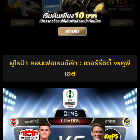
ยูโรป้า คอนเฟอเรนซ์ลีก : เดอร์รี่ซิตี้ vsคูพี
เอส