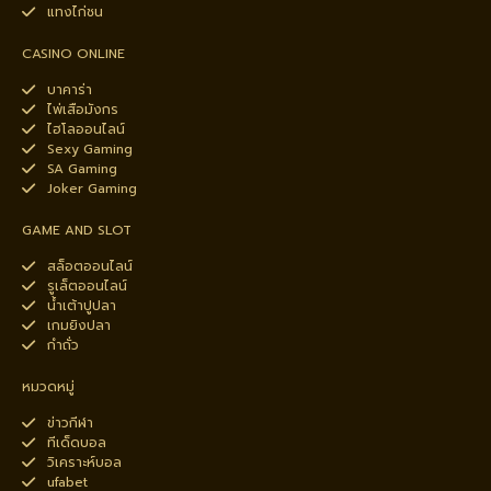
แทงไก่ชน
CASINO ONLINE
บาคาร่า
ไพ่เสือมังกร
ไฮโลออนไลน์
Sexy Gaming
SA Gaming
Joker Gaming
GAME AND SLOT
สล็อตออนไลน์
รูเล็ตออนไลน์
น้ำเต้าปูปลา
เกมยิงปลา
กำถั่ว
หมวดหมู่
ข่าวกีฬา
ทีเด็ดบอล
วิเคราะห์บอล
ufabet