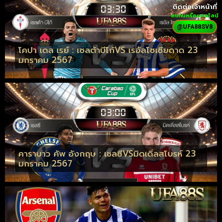
ติดต่อเจ้าหน้าที่
สแกนหรือแอดไลน์
@UFA88SV8
โคปา เดล เรย์ : เซลต้าบีโก้VS เรอัลโซเซียดาด 23
มกราคม 2567
คาราบาว คัพ อังกฤษ : เชลซีVSมิดเดิ่ลสโบรห์ 23
มกราคม 2567