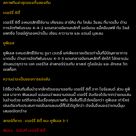
สภาพทีมล่าสุดของทั้งสองทีม
เดอร์รี่ ซิตี้
เดอร์รี่ ซิตี้ จะหมดสิทธิ์ใช้งาน เคียรอน ฮาร์คิน กับ โคล์ม วีแลน ที่บาดเจ็บ ด้าน
การจัดทัพในระบบ 4-4-2 แดนกลางมีแกนหลักที่ จอร์แดน แม็คอีเนฟฟ์ กับ วิลล์
แพทชิ่ง โดยมีคู่กองหน้าเป็น เซียน คาวานาช และ แดนนี่ มุลเลน
คูพีเอส
คูพีเอส จะหมดสิทธิ์ใช้งาน จูนา เวเตลี่ แค่เพียงรายเดียวเท่านั้นที่มีปัญหาอาการ
บาดเจ็บ ด้านการจัดทัพในระบบ 4-3-3 แดนกลางมีแกนหลักที่ ยัคโก้ โอ้กซาเน่น
ส่วนแนวรุกวาง เจค เจอร์วิส ล่าสกอร์ร่วมกับ ยาสเซ่ ทูโอมิเน่น และ อักเซล วิด
เยสค็อก
ความน่าจะเป็นของการแข่งขัน
ได้ชื่อว่าเป็นทีมชั้นนำจากลีกตัวเองมาเจอกัน เดอร์รี่ ซิตี้ จาก ไอร์แลนด์ ส่วน คูพี
เอส มาจาก ฟินแลนด์ แน่นอนว่าผลงานตอนนี้ เดอร์รี่ จับต้องได้มากกว่าแถมเล่น
ในบ้านด้วย แต่ถึงกระนั้นเรื่องคุณภาพทีม ชื่อชั้นก็ไม่ได้เหนือกว่า คูพีเอส เท่าไหร่
เช่นเดียวกับประสบการณ์ในเกมแบบนี้ก็ไม่ได้ดูดีกว่า ดังนั้นจึงมองว่าเกมนี้มุม
เสมอเปิดกว้าง
สกอร์ที่คาด : เดอร์รี่ ซิตี้ ชนะ คูพีเอส 3-1
ฟันธง : วัดไปที่ เดอร์รี่ ซิตี้