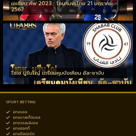
เอเชี่ยน คัพ 2023 : โอมานvsไทย 21 มกราคม
2567
โชเซ มูรีนโญ่ เตรียมคุมบังเหียน อัล-ชาบับ
SPORT BETTING
แทงบอล
แทงบาสเก็ตบอล
แทงวอลเล่บอล
แทงฮอกกี้
แทงอีสปอร์ต