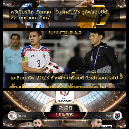
พรีเมียร์ลีก อังกฤษ : ไบรท์ตันVS วูล์ฟแฮมป์ตัน
22 มกราคม 2567
เอเชียน คัพ 2023 ช้างศึก เตรียมตีตั๋วเข้ารอบต่อไป