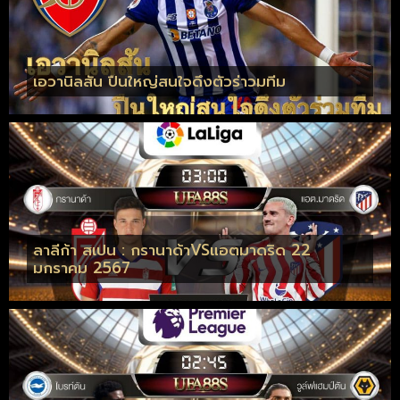
เอวานิลสัน ปืนใหญ่สนใจดึงตัวร่าวมทีม
ลาลีก้า สเปน : กรานาด้าVSแอตมาดริด 22
มกราคม 2567