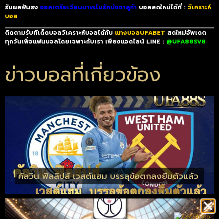
รับผลฟันธง
ออสเตรียเวียนนาvsโบรัคบังจาลูก้า
บอลสดใหม่ได้ที่ :
วิเคราะห์
บอล
ติดตามรับทีเด็ดบอลวิเคราะห์บอลได้กับ
แทงบอลUFABET
สดใหม่อัพเดต
ทุกวันเพื่อแฟนบอลโดยเฉพาะกับเรา เพียงแอดไลน์ LINE :
@UFA88SV8
ข่าวบอลที่เกี่ยวข้อง
คัลวิน ฟิลลิปส์ เวสต์แฮม บรรลุข้อตกลงยืมตัวแล้ว